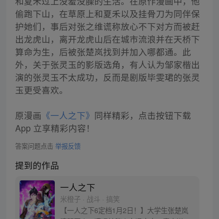
和夏禾过上没羞没臊的生活。在原作漫画中，他
偷跑下山，在草原上和夏禾以及挂骨刀为同伴保
护她们，事后对张之维谎称放心不下对方而被赶
出龙虎山，离开龙虎山后在城市流浪并在天桥下
算命为生，后被张楚岚找到并加入哪都通。此
外，关于张灵玉的影版选角，有人认为邹家楷出
演的张灵玉不太成功，反而是剧版毕雯珺的张灵
玉更受喜欢。
原漫画
《一人之下》
同样精彩，点击按钮下载
App 立享精彩内容！
答案问题点击
举报反馈
提到的作品
一人之下
米橙子 · 战斗 · 搞笑
【一人之下6定档1月2日！】大学生张楚岚