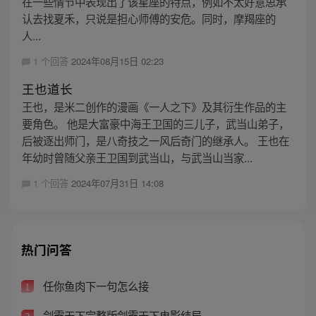
在一些情节中表现出了该星座的特点，例如不太好意思承
认去找夏禾，只说是担心师傅的安危。同时，摩羯座的
人...
1 个回答
2024年08月15日 02:23
王也道长
王也，是米二创作的漫画《一人之下》及其衍生作品的主
要角色。 他是大富豪中海王卫国的三儿子，武当山弟子，
后被逐出师门，是八奇技之一风后奇门的继承人。 王也在
年幼时曾随父亲王卫国到武当山，与武当山当家...
1 个回答
2024年07月31日 14:08
热门问答
任你鱼肉下一句怎么接
1
剑霸天下完整版剑霸天下电影结局