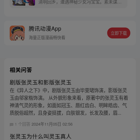
清明回乡，遭遇神秘少女冯宝宝。素未谋面
的冯宝宝却对张楚岚异常熟悉，并将其带去
自己打工的快递公司。为了帮冯宝宝寻找她
的身世，也为了查清自己与爷爷身上的秘
腾讯动漫App
密，张楚岚的生活被彻底颠覆，与冯宝宝一
立即下载
同踏上“异人”之旅。
海量正版漫画畅快看
相关问答
剧版张灵玉和影版张灵玉
在《异人之下》中，剧版张灵玉由毕雯珺饰演，影版张灵
玉由邬家楷饰演。 从外貌形象来看，原著中的张灵玉有着
神清气灵的形象，如面如冠玉、唇红齿白、明眸皓齿、气
质脱俗超然，且身姿挺拔，白肤银发，长发及腰，眉...
1 个回答
2024年11月05日 02:56
张灵玉为什么叫灵玉真人