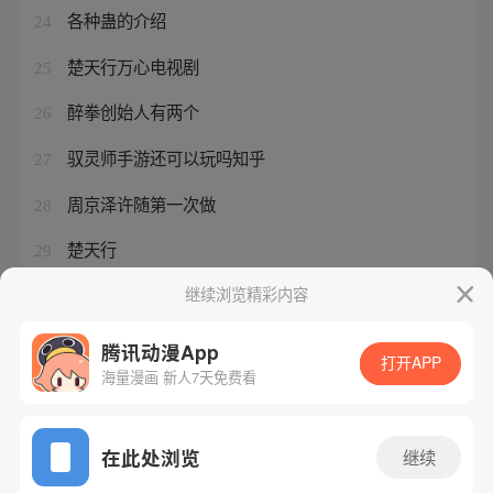
各种蛊的介绍
24
楚天行万心电视剧
25
醉拳创始人有两个
26
驭灵师手游还可以玩吗知乎
27
周京泽许随第一次做
28
楚天行
29
驭灵师手游下架了吗
继续浏览精彩内容
30
腾讯动漫App
打开APP
海量漫画 新人7天免费看
腾讯漫画
起点读书
QQ阅读
网站备案/许可证号：粤B2-20090059-5
在此处浏览
继续
Copyright©1998 - 2026 Tencent. All Rights Reserved