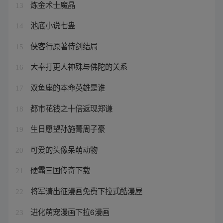
炼金术士魔晶
13
池底小说七蛊
14
侠客行原著侍剑结局
15
大奉打更人神殊与佛陀的关系
16
双鱼座的本命英雄是谁
17
都市花钱之十倍返现郑谦
18
生日愿望孙施菁周子豪
19
可爱的头像呆萌动物
20
硬霸三国传奇下载
21
将军请出征漫画免费下拉式酷漫屋
22
进化萌宠漫画下拉6漫画
23