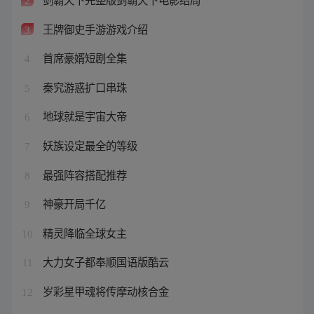
2
王牌御史手游游戏介绍
3
首席豪婿短剧全集
4
秦究游惑扩口串珠
5
地球就是宇宙大帝
6
妖族设定最全的等级
7
最强阵容搭配推荐
8
神豪开局千亿
9
精灵降临全球女主
10
大力女子都奉顺国语版酷云
11
岁彩星甲魂将传摩动核合金
12