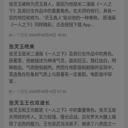
张灵玉被称为灵玉真人，是因为他是米二漫画《一人之
下》及其衍生作品中的重要角色，在天师府修行，具有一
定的地位和修为，“灵玉真人”是对他的一种尊称。 原漫画
《一人之下》同样精彩，点击按钮下载 App...
1 个回答
2024年09月29日 18:53
张灵玉绝美
张灵玉是米二漫画《一人之下》及其衍生作品中的角色。
原著里，他被描述为神清气灵，面如冠玉，唇红齿白，明
眸皓齿，气质脱俗超然。然而在电影版和剧版的呈现中，
其选角在形象和气质上与原著有一定差距。电影版中邬
家...
1 个回答
2024年09月15日 07:30
张灵玉王也双道长
张灵玉和王也都是《一人之下》中的重要角色。张灵玉是
天师府的传人，实力较强，擅长近战，且在罗天大醮上展
现了出色的能力。王也是武当派弟子，继承了八奇技之一