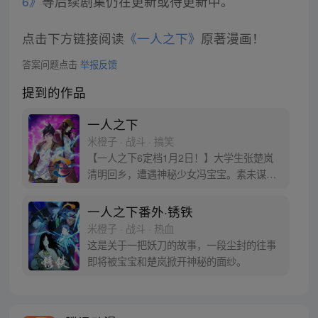
6》
等后续剧集仍在更新或待更新中。
点击下方链接阅读
《一人之下》
原著漫画！
答案问题点击
举报反馈
提到的作品
一人之下
米橙子 · 战斗 · 搞笑
【一人之下6定档1月2日！】大学生张楚岚
清明回乡，遭遇神秘少女冯宝宝。素未谋面
的冯宝宝却对张楚岚异常熟悉，并将其带去
自己打工的快递公司。为了帮冯宝宝寻找她
一人之下番外·锈铁
的身世，也为了查清自己与爷爷身上的秘
米橙子 · 战斗 · 热血
密，张楚岚的生活被彻底颠覆，与冯宝宝一
这是关于一把妖刀的故事，一段尘封的往事
同踏上“异人”之旅。
即将被宝宝和楚岚掀开神秘的面纱。