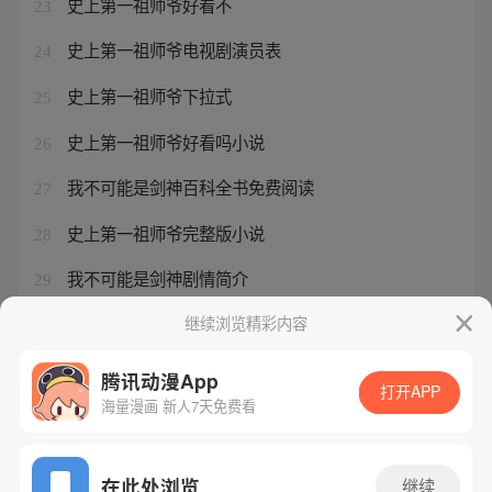
史上第一祖师爷好看不
23
史上第一祖师爷电视剧演员表
24
史上第一祖师爷下拉式
25
史上第一祖师爷好看吗小说
26
我不可能是剑神百科全书免费阅读
27
史上第一祖师爷完整版小说
28
我不可能是剑神剧情简介
29
史上第一祖师爷动漫配音
继续浏览精彩内容
30
腾讯动漫App
打开APP
海量漫画 新人7天免费看
腾讯漫画
起点读书
QQ阅读
网站备案/许可证号：粤B2-20090059-5
在此处浏览
继续