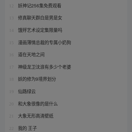
妖神记256集免费观看
12
修真聊天群白是男是女
13
饿殍艺术设定集限量吗
14
漫画薄情总裁的专属小奶狗
15
道在天地之间
16
神级龙卫沈浪有多少个老婆
17
妖的修为9境界划分
18
仙路绿云
19
和大象很像的是什么
20
大象无形高清壁纸
21
我的 王子
22