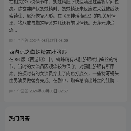
在相关的小说情节中，蜘蛛精肚脐快速喷出蛛丝将房间包
裹。陈玄奘降伏蜘蛛精时，蜘蛛精还未反应过来就被缚妖
索锁住，逐渐恢复人形。在《黑神话·悟空》的相关剧情
里，猪八戒与蜘蛛精紫蛛儿还有前世情缘。天蓬元帅追
逐...
1 个回答
2024年08月27日 03:09
西游记之蜘蛛精露肚脐眼
在 86 版《西游记》中，蜘蛛精有从肚脐眼喷出蛛丝的情
节。当时的女演员因观念较为保守，对露肚脐眼有所顾
虑。拍摄时有的女演员穿上了肉色打底衣，一些特写镜头
由男演员做替身完成。在剧中，蜘蛛精喷出蛛丝的肚脐...
1 个回答
2024年08月03日 02:57
热门问答