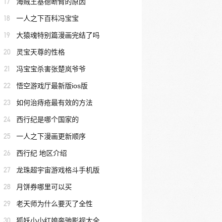
17
海贼王基德断臂的原因
18
一人之下百科冯宝宝
19
大猿魂特别篇漫画完结了吗
20
灵宝天尊的性格
21
冯宝宝杀害张楚岚爷爷
22
悟空游戏厅最新版ios版
23
如何治痔疮最有效的方法
24
西行纪是哪个国家的
25
一人之下漫画更新顺序
26
西行纪 地区介绍
27
龙珠超宇宙游戏格斗手机版
28
月饼券哪里可以买
29
老天师为什么要灭了全性
30
狐妖小小红娘奔驰影视大全