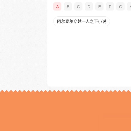
A
B
C
D
E
F
G
阿尔泰尔穿越一人之下小说