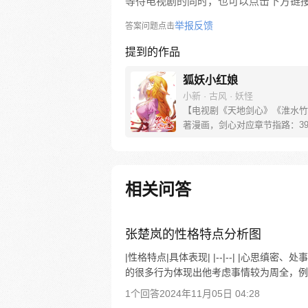
等待电视剧的同时，也可以点击下方链
举报反馈
答案问题点击
提到的作品
狐妖小红娘
小新 · 古风 · 妖怪
【电视剧《天地剑心》《淮水竹
著漫画，剑心对应章节指路：39-
水对应章节指路272-301】 迷
妖，正太道士没节操。自古人妖
恋，千载孽缘一线牵。（每周周
新。）
相关问答
张楚岚的性格特点分析图
|性格特点|具体表现| |--|--| |心
的很多行为体现出他考虑事情较为周全，例如
1个回答
2024年11月05日 04:28