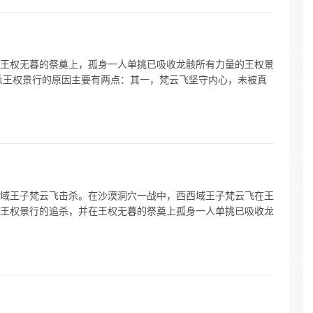
王权无暮的祭奠上，孤身一人单挑已吸收龙骸所有力量的王权景
杀王权景行的原因主要有两点：其一，梵云飞坚守内心，未被真
域王子梵云飞击杀。在沙漠洞穴一战中，西西域王子梵云飞在王
王权景行的追杀，并在王权无暮的祭奠上孤身一人单挑已吸收龙