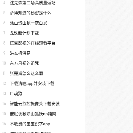
4
沈先森第二场高质量返场
5
萨博知道的秘密是什么
6
涂山璟山顶一夜白发
7
龙珠超计划下载
8
悟空影视的在线观看平台
9
洪玄机洪易
10
东方月初的诅咒
11
张楚岚怎么这么弱
12
下载清瞳app并安装下载
13
巨魂猿
14
智能云监控摄像头下载安装
15
催眠调教涂山狐妖np纯肉
16
不收费的宝宝识字app