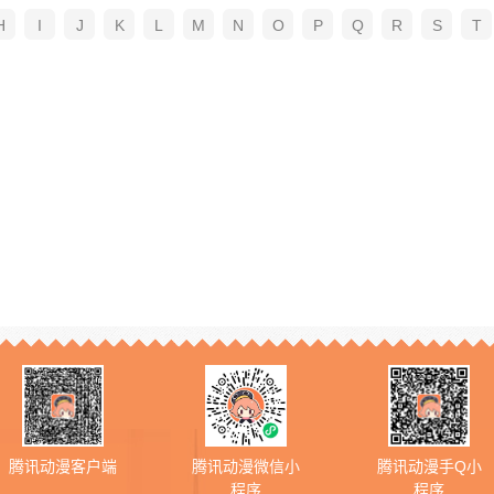
H
I
J
K
L
M
N
O
P
Q
R
S
T
腾讯动漫客户端
腾讯动漫微信小
腾讯动漫手Q小
程序
程序