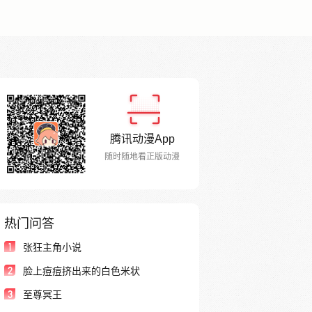
腾讯动漫App
随时随地看正版动漫
热门问答
1
张狂主角小说
2
脸上痘痘挤出来的白色米状
3
至尊冥王