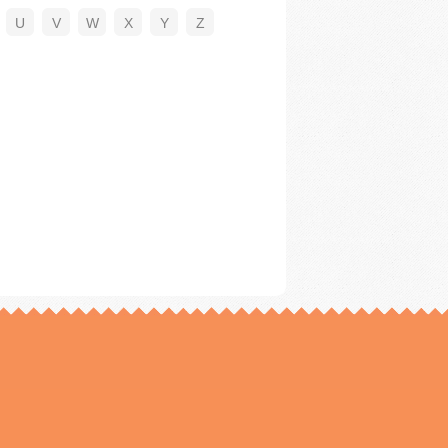
U
V
W
X
Y
Z