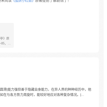
接来阅读
原著提前了解剧情了！
《狐妖小红娘》
亭》原
85，淮
糊萝莉小狐
生死
四更
思缜密、处事圆滑|能力强但善于隐藏自身能力，在异人界的种种经历中，他
在与各方势力周旋时，能较好地应对各种复杂情况。|...