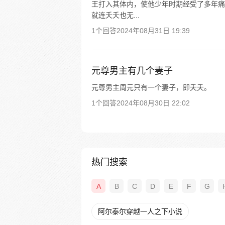
王打入其体内，使他少年时期经受了多年痛
就连夭夭也无...
1个回答
2024年08月31日 19:39
元尊男主有几个妻子
元尊男主周元只有一个妻子，即夭夭。
1个回答
2024年08月30日 22:02
热门搜索
A
B
C
D
E
F
G
阿尔泰尔穿越一人之下小说