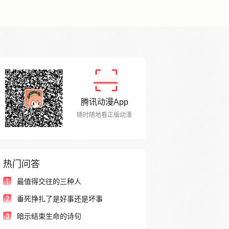
腾讯动漫App
随时随地看正版动漫
热门问答
1
最值得交往的三种人
2
垂死挣扎了是好事还是坏事
3
暗示结束生命的诗句