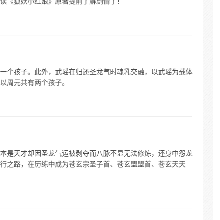
读《狐妖小红娘》原著提前了解剧情了！
一个孩子。此外，武瑶在归还圣龙气时魂乳交融，以武瑶为载体
以周元共有两个孩子。
本是天才却因圣龙气运被剥夺而八脉不显无法修炼，还身中怨龙
行之路，在历练中成为苍玄宗圣子首、苍玄盟盟首、苍玄天天