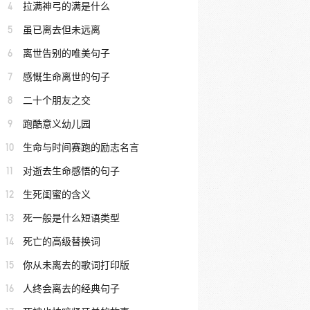
4
拉满神弓的满是什么
5
虽已离去但未远离
6
离世告别的唯美句子
7
感慨生命离世的句子
8
二十个朋友之交
9
跑酷意义幼儿园
10
生命与时间赛跑的励志名言
11
对逝去生命感悟的句子
12
生死闺蜜的含义
13
死一般是什么短语类型
14
死亡的高级替换词
15
你从未离去的歌词打印版
16
人终会离去的经典句子