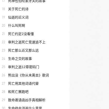
17
死神也怕咬紧牙关的故事
18
关于死亡的诗
19
仙逝的近义词
20
什么叫死啊
21
死亡约定2没看懂
22
审判之逝死亡竞速追不上
23
死亡那么近又那么远
24
生命之交的故事
25
审判之逝12章密码门
26
熊出没《你从未离去》歌词
27
死亡用其他词语代替
28
和死亡赛跑吧
29
致命邀请函凶手真相解析
30
生命终会消逝什么意思