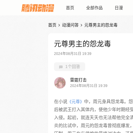
首页
全部作品
日漫
首页
动漫问答
元尊男主的怨龙毒


元尊男主的怨龙毒
2024年08月31日 19:39
1个回答
雷霆打击
2024年08月31日 19:39
在小说
中，周元身具怨龙毒。怨
《元尊》
后被武王打入其体内，使他少年时期经
入侵。起初，就连夭夭也无法帮他完全
炎的比试中，周元的怨龙毒曾彻底爆发