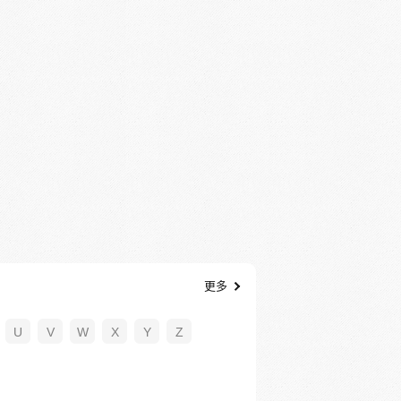
更多
U
V
W
X
Y
Z