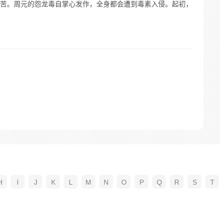
苦。周元的怨龙毒自掌心发作，全身都会遭到毒素入侵。起初，
H
I
J
K
L
M
N
O
P
Q
R
S
T