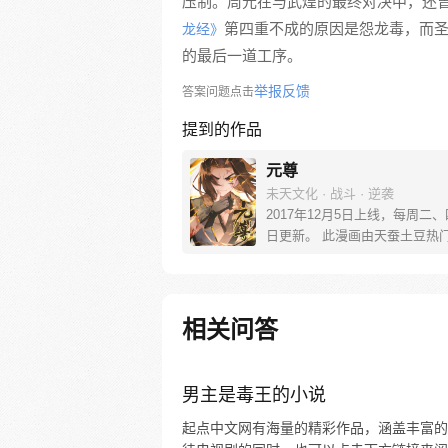
压制。周元在与武煌的最终对决中，还
第四重不成的原因是怨龙毒，而
龙经》
的最后一道工序。
举报反馈
答案问题点击
提到的作品
元尊
未天文化 · 战斗 · 逆袭
2017年12月5日上线，每周二
日更新。 此漫画由天蚕土豆热
《元尊》改编。少年执笔，龙蛇
劈开乱世，点亮苍穹。气掌乾坤
里，究竟是蟒雀吞龙，还是圣龙
起？！
相关问答
男主是毒王的小说
起点中文网有海量的精彩作品，涵盖丰富的