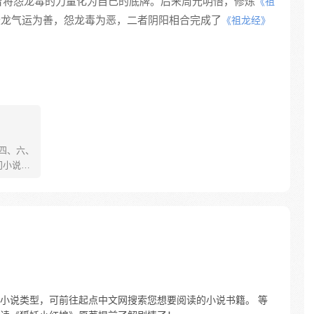
曾将怨龙毒的力量化为自己的底牌。后来周元明悟，修炼
《祖
圣龙气运为善，怨龙毒为恶，二者阴阳相合完成了
《祖龙经》
、四、六、
门小说
舞动；
的世界
崛
小说类型，可前往起点中文网搜索您想要阅读的小说书籍。 等