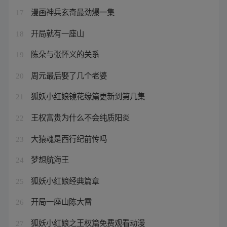
漫画神兵玄奇最劲爆一集
17
开局就有一座山
18
陈朵与张怀义的关系
19
周元最后娶了几个老婆
20
狐妖小红娘镜花缘篇更新到第几集
21
王权富贵为什么不会纯质阳炎
22
大猿魂是西行纪前传吗
23
梦想航海王
24
狐妖小红娘经典篇章
25
开局一座山陈大雷
26
狐妖小红娘之王权篇免费观看动漫
27