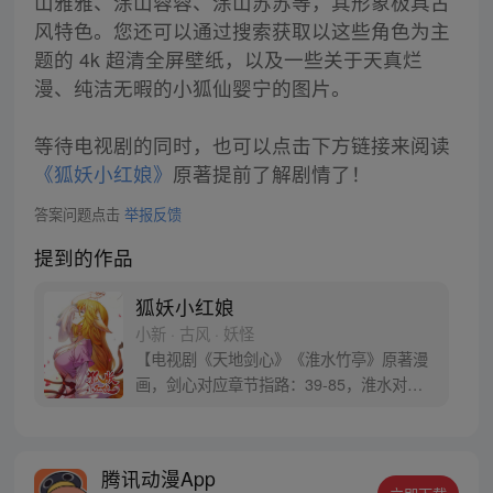
山雅雅、涂山蓉蓉、涂山苏苏等，其形象极具古
风特色。您还可以通过搜索获取以这些角色为主
题的 4k 超清全屏壁纸，以及一些关于天真烂
漫、纯洁无暇的小狐仙婴宁的图片。
等待电视剧的同时，也可以点击下方链接来阅读
《狐妖小红娘》
原著提前了解剧情了！
答案问题点击
举报反馈
提到的作品
狐妖小红娘
小新 · 古风 · 妖怪
【电视剧《天地剑心》《淮水竹亭》原著漫
画，剑心对应章节指路：39-85，淮水对应
章节指路272-301】 迷糊萝莉小狐妖，正太
道士没节操。自古人妖生死恋，千载孽缘一
线牵。（每周周四更新。）
腾讯动漫App