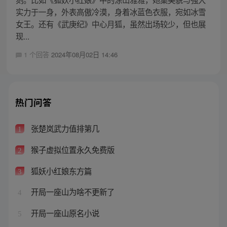
实力于一身，外表高傲冷漠，身着冰蓝色衣服，宛如冰雪
女王。还有《武庚纪》中心月狐，虽然出场较少，但也展
现...
1 个回答
2024年08月02日 14:46
热门问答
张楚岚武力值排第几
1
猴子虚拟位置永久免费版
2
狐妖小红娘东方篇
3
开局一座山为啥不更新了
4
开局一座山原名小说
5