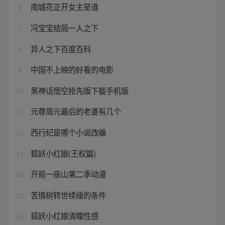
南城花正开女主是谁
6
冯宝宝结局一人之下
7
异人之下百度百科
8
中国不上映的好看的电影
9
黑神话悟空抢先版下载手机版
10
元尊周元最后的老婆有几个
11
西行纪是哪个小说改编
12
狐妖小红娘(王权篇)
13
开局一座山第二季动漫
14
苦情树转世续缘的条件
15
狐妖小红娘清瞳性感
16