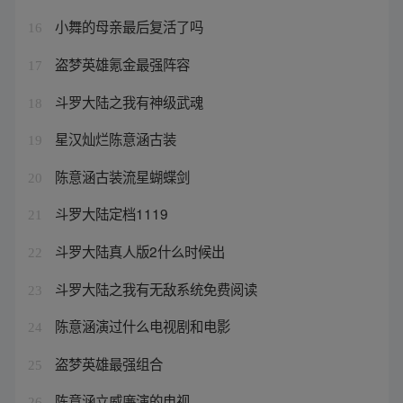
小舞的母亲最后复活了吗
16
盗梦英雄氪金最强阵容
17
斗罗大陆之我有神级武魂
18
星汉灿烂陈意涵古装
19
陈意涵古装流星蝴蝶剑
20
斗罗大陆定档1119
21
斗罗大陆真人版2什么时候出
22
斗罗大陆之我有无敌系统免费阅读
23
陈意涵演过什么电视剧和电影
24
盗梦英雄最强组合
25
陈意涵立威廉演的电视
26