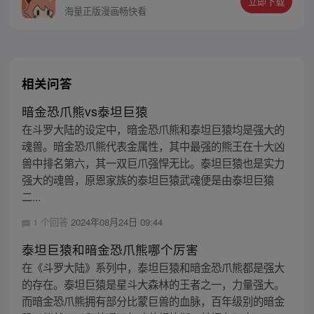
立即下载
护族人的希望和信念打败了妖怪大道的霸
海量正版漫画畅快看
主，成为猴群之王，但故事仍在继续…
相关问答
暗金恐爪熊vs泰坦巨猿
在斗罗大陆的设定中，暗金恐爪熊和泰坦巨猿均是强大的
魂兽。暗金恐爪熊代表金属性，其中最强的熊王在十大凶
兽中排名第六，其一双巨爪强悍无比。泰坦巨猿也是实力
强大的魂兽，原恩家族的泰坦巨猿武魂便是由泰坦巨猿
二...
1 个回答
2024年08月24日 09:44
泰坦巨猿和暗金恐爪熊哪个厉害
在《斗罗大陆》系列中，泰坦巨猿和暗金恐爪熊都是强大
的存在。泰坦巨猿是星斗大森林的王者之一，力量强大。
而暗金恐爪熊拥有部分比蒙巨兽的血脉，百年级别的暗金