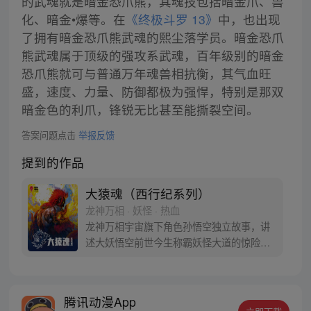
的武魂就是暗金恐爪熊，其魂技包括暗金爪、兽
化、暗金•爆等。在
《终极斗罗 13》
中，也出现
了拥有暗金恐爪熊武魂的熙尘落学员。暗金恐爪
熊武魂属于顶级的强攻系武魂，百年级别的暗金
恐爪熊就可与普通万年魂兽相抗衡，其气血旺
盛，速度、力量、防御都极为强悍，特别是那双
暗金色的利爪，锋锐无比甚至能撕裂空间。
答案问题点击
举报反馈
提到的作品
大猿魂（西行纪系列）
龙神万相 · 妖怪 · 热血
龙神万相宇宙旗下角色孙悟空独立故事，讲
述大妖悟空前世今生称霸妖怪大道的惊险历
程。 妖怪大道有自己的生存之道，某日，一
位猴妖因人类的祈愿从天而降，以鬼魈之名
响彻妖界，却因堕入暗魂无法再守护重要之
腾讯动漫App
人…六十年后，他再次破石而出，背负着守