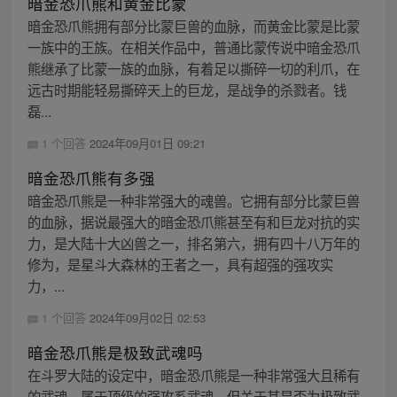
暗金恐爪熊和黄金比蒙
暗金恐爪熊拥有部分比蒙巨兽的血脉，而黄金比蒙是比蒙
一族中的王族。在相关作品中，普通比蒙传说中暗金恐爪
熊继承了比蒙一族的血脉，有着足以撕碎一切的利爪，在
远古时期能轻易撕碎天上的巨龙，是战争的杀戮者。钱
磊...
1 个回答
2024年09月01日 09:21
暗金恐爪熊有多强
暗金恐爪熊是一种非常强大的魂兽。它拥有部分比蒙巨兽
的血脉，据说最强大的暗金恐爪熊甚至有和巨龙对抗的实
力，是大陆十大凶兽之一，排名第六，拥有四十八万年的
修为，是星斗大森林的王者之一，具有超强的强攻实
力，...
1 个回答
2024年09月02日 02:53
暗金恐爪熊是极致武魂吗
在斗罗大陆的设定中，暗金恐爪熊是一种非常强大且稀有
的武魂，属于顶级的强攻系武魂。但关于其是否为极致武