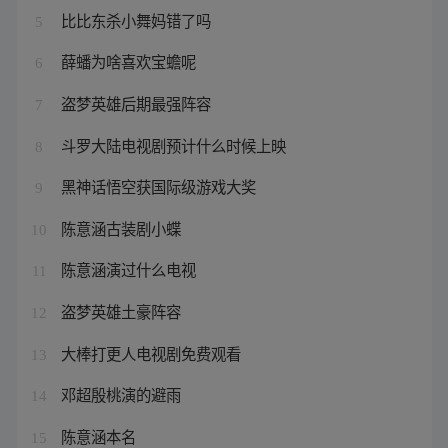
比比东杀小舞妈错了吗
5
薛蟠为啥喜欢宝蟾呢
6
盗梦英雄后期最强阵容
7
斗罗大陆电视剧预计什么时候上映
8
黑神话悟空获国际级游戏大奖
9
陈意涵古装剧小蝶
10
陈意涵演过什么电视
11
盗梦英雄土豪阵容
12
大棒打更人电视剧免费观看
13
邓超殷桃演的避雨
14
陈意涵本名
15