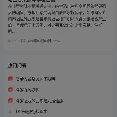
在斗罗大陆的相关设定中，暗金恐爪熊和泰坦巨猿都是强
大的魂兽。泰坦巨猿武魂曾由原恩家族传承，如原恩家族
的泰坦巨猿武魂是当年泰坦巨猿二明和人类女孩结合产生
的，且传承了上万年，对史莱克做出过杰出贡献。像光
明...
1 个回答
2024年09月03日 17:57
热门问答
香菱为薛蟠哭肿了眼睛
1
斗罗九尾妖狐
2
斗罗之我的武魂是九尾仙狐
3
DNF最强奶枪诞生
4