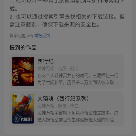
1. 您可以在一些常见的应用商店中进行搜索和下
载。
2. 也可以通过搜索引擎查找相关的下载链接。但
需注意甄别，确保下载来源的安全性。
答案问题点击
举报反馈
提到的作品
西行纪
龙神万相 · 古风 · 战斗
在这个人妖神灵共存的时代，三藏师徒一行
为了世间和平，历经千辛万苦到达彼岸取
得“永恒之火”拯救苍生，可世间并没有因此
变得美好….随着阴谋慢慢揭露，暗魂四起,
大猿魂（西行纪系列）
为了让“永恒之火”重新归位，小狼妖白狼不
龙神万相 · 妖怪 · 热血
辞万难，找到唐三藏大法师，和他一起重新
龙神万相宇宙旗下角色孙悟空独立故事，讲
寻回徒弟们，组成全新“西行小队”，再度踏
述大妖悟空前世今生称霸妖怪大道的惊险历
上西行之旅……
程。 妖怪大道有自己的生存之道，某日，一
位猴妖因人类的祈愿从天而降，以鬼魈之名