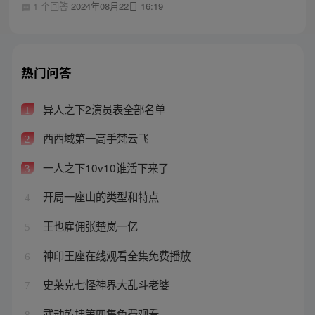
1 个回答
2024年08月22日 16:19
热门问答
异人之下2演员表全部名单
1
西西域第一高手梵云飞
2
一人之下10v10谁活下来了
3
开局一座山的类型和特点
4
王也雇佣张楚岚一亿
5
神印王座在线观看全集免费播放
6
史莱克七怪神界大乱斗老婆
7
武动乾坤第四集免费观看
8