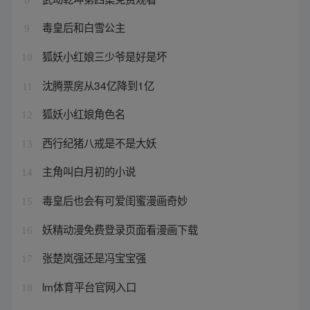
毒皇后和白雪公主
9
狐妖小红娘三少爷是好是坏
10
沈腾票房从34亿降到1亿
11
狐妖小红娘角色名
12
西行纪猪八戒是不是大妖
13
主角叫白月初的小说
14
毒皇后也会有可爱闺蜜漫画奇妙
15
妖精动漫免费登录页面看漫画下载
16
张楚岚强还是冯宝宝强
17
lm体育平台官网入口
18