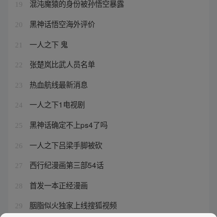
混沌魔猿的身份被孙悟空暴露
19
黑神话悟空海外评价
20
一人之下 鬼
21
张楚岚比武人员名单
22
热血航线最新消息
23
一人之下1电视剧
24
黑神话确定不上ps4了吗
25
一人之下吕梁手脚被砍
26
西行纪漫画第三部54话
27
首发一本正经漫画
28
胭脂似火独家上线搜狐视频
29