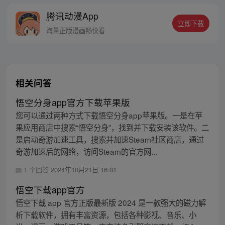
响彻妖界，却因堕入暗魂无法再守护重要之
腾讯动漫App
人…六十年后，他再次破石而出，背负着守
立即下载
护族人的希望和信念打败了妖怪大道的霸
海量正版漫画畅快看
主，成为猴群之王，但故事仍在继续…
相关问答
悟空分身app官方下载苹果版
您可以通过两种方式下载悟空分身app苹果版。一是在苹
果应用商店中搜索“悟空分身”，找到并下载安装该软件。二
是启动奇游加速工具，搜索并加速Steam社区商店，通过
奇游加速后的网络，访问Steam的官方网...
1 个回答
2024年10月21日 16:01
悟空下载app官方
悟空下载 app 官方正版最新版 2024 是一款强大的磁力解
析下载软件，拥有丰富资源，包括各种影视、音乐、小