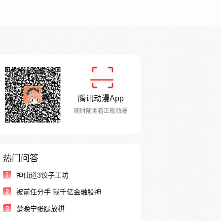
腾讯动漫App
随时随地看正版动漫
热门问答
1
神仙道3饺子工坊
2
被前任分手 我千亿金融股神
3
楚晚宁张腿放棋