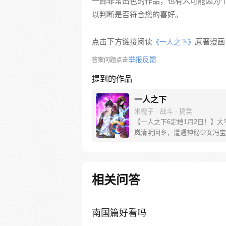
一部非常出色的作品；也有人可能因为
以判断是否符合您的喜好。
点击下方链接阅读
原著漫画
《一人之下》
举报反馈
答案问题点击
提到的作品
一人之下
米橙子 · 战斗 · 搞笑
【一人之下6定档1月2日！】大
岚清明回乡，遭遇神秘少女冯宝
未谋面的冯宝宝却对张楚岚异常
并将其带去自己打工的快递公司
帮冯宝宝寻找她的身世，也为了
己与爷爷身上的秘密，张楚岚的
相关问答
彻底颠覆，与冯宝宝一同踏上“异
旅。
南国篇好看吗