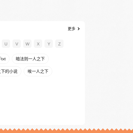
更多
U
V
W
X
Y
Z
xt
暗法则一人之下
之下的小说
唉一人之下