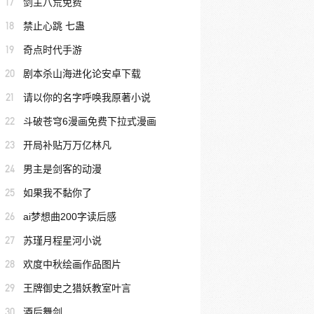
17
剑主八荒免费
18
禁止心跳 七蛊
19
奇点时代手游
20
剧本杀山海进化论安卓下载
21
请以你的名字呼唤我原著小说
22
斗破苍穹6漫画免费下拉式漫画
23
开局补贴万万亿林凡
24
男主是剑客的动漫
25
如果我不黏你了
26
ai梦想曲200字读后感
27
苏瑾月程星河小说
28
欢度中秋绘画作品图片
29
王牌御史之猎妖教室叶言
30
酒后舞剑