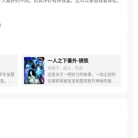
个人喜好的不同，对其评价有所保留。您可以亲自观看体验，
！
一人之下番外·锈铁
米橙子 · 战斗 · 热血
学生张楚
这是关于一把妖刀的故事，一段尘封的
宝。素
往事即将被宝宝和楚岚掀开神秘的面
熟悉，
纱。
。为了
查清自
生活被
人”之