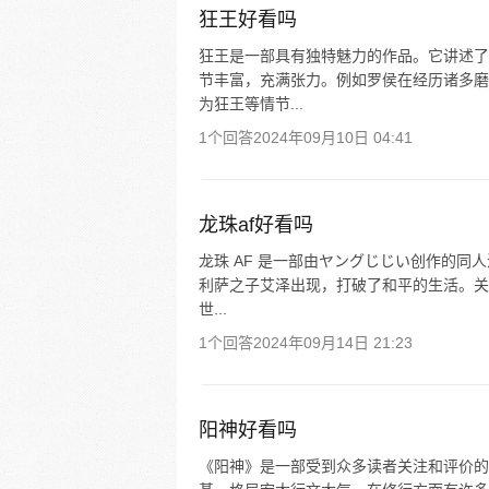
狂王好看吗
狂王是一部具有独特魅力的作品。它讲述了
节丰富，充满张力。例如罗侯在经历诸多磨
为狂王等情节...
1个回答
2024年09月10日 04:41
龙珠af好看吗
龙珠 AF 是一部由ヤングじじい创作的同人
利萨之子艾泽出现，打破了和平的生活。关
世...
1个回答
2024年09月14日 21:23
阳神好看吗
《阳神》是一部受到众多读者关注和评价的