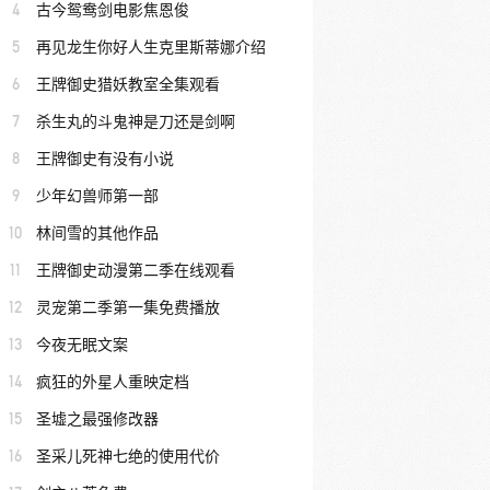
4
古今鸳鸯剑电影焦恩俊
5
再见龙生你好人生克里斯蒂娜介绍
6
王牌御史猎妖教室全集观看
7
杀生丸的斗鬼神是刀还是剑啊
8
王牌御史有没有小说
9
少年幻兽师第一部
10
林间雪的其他作品
11
王牌御史动漫第二季在线观看
12
灵宠第二季第一集免费播放
13
今夜无眠文案
14
疯狂的外星人重映定档
15
圣墟之最强修改器
16
圣采儿死神七绝的使用代价