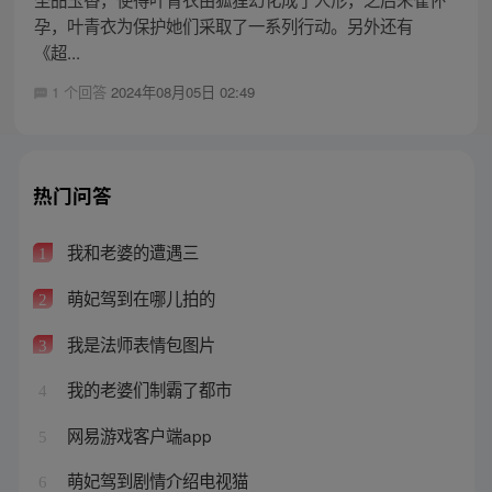
孕，叶青衣为保护她们采取了一系列行动。另外还有
《超...
1 个回答
2024年08月05日 02:49
热门问答
我和老婆的遭遇三
1
萌妃驾到在哪儿拍的
2
我是法师表情包图片
3
我的老婆们制霸了都市
4
网易游戏客户端app
5
萌妃驾到剧情介绍电视猫
6