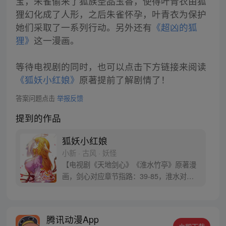
宝，朱雀偷来了狐族圣品玉香，使得叶青衣由狐
狸幻化成了人形，之后朱雀怀孕，叶青衣为保护
她们采取了一系列行动。另外还有
《超凶的狐
狸》
这一漫画。
等待电视剧的同时，也可以点击下方链接来阅读
《狐妖小红娘》
原著提前了解剧情了！
答案问题点击
举报反馈
提到的作品
狐妖小红娘
小新 · 古风 · 妖怪
【电视剧《天地剑心》《淮水竹亭》原著漫
画，剑心对应章节指路：39-85，淮水对应
章节指路272-301】 迷糊萝莉小狐妖，正太
道士没节操。自古人妖生死恋，千载孽缘一
线牵。（每周周四更新。）
腾讯动漫App