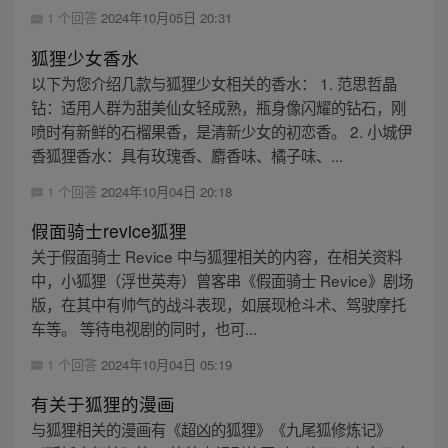
1 个回答
2024年10月05日 20:31
狐狸少女香水
以下为您介绍几款与狐狸少女相关的香水： 1. 范思哲晶
钻：适用人群为甜美仙女轻成熟，瓶身像闪耀的钻石，刚
喷时有新鲜的石榴果香，是清新少女的初恋香。 2. 小城伊
香狐狸香水：具有玫瑰香、麝香味、橘子味、...
1 个回答
2024年10月04日 20:18
假面骑士revice狐狸
关于假面骑士 Revice 中与狐狸相关的内容，在相关资料
中，小狐狸（浮世英寿）曾客串《假面骑士 Revice》剧场
版，在其中有帅气的战斗表现，如展现枪斗术、驾驶摩托
车等。 等待电视剧的同时，也可...
1 个回答
2024年10月04日 05:19
有关于狐狸的漫画
与狐狸相关的漫画有《超凶的狐狸》《九尾狐修炼记》