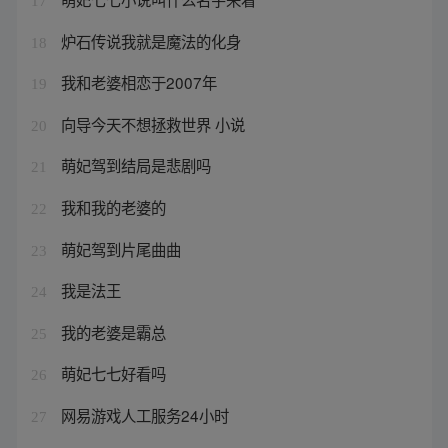
17
炉石传说我就是魔法的化身
18
我和老婆相恋于2007年
19
向导今天不想拯救世界 小说
20
萌妃驾到结局是悲剧吗
21
我和我的老婆的
22
萌妃驾到片尾曲曲
23
我是法王
24
我的老婆是霸总
25
萌妃七七好看吗
26
网易游戏人工服务24小时
27