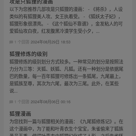
攻是只狐狸的漫画
以下为您推荐几部攻是只狐狸的漫画： - 《将杀》，人设
类似的有狐狸美人攻、女王执着受。 - 《狐妖太子妃》，
狐狸形象很漂亮。 - 《这个狐仙不靠谱》，金发粘人的可
爱狐仙攻白夜，红发腹黑冷漠学生受小夕，...
1 个回答
2024年08月29日 18:53
狐狸修炼的级别
狐狸修炼的级别划分方式较多。一种常见的划分是按照法
力分为三等：天狐、妖狐、凡狐。还有一种划分是依据尾
巴的数量，每一百年狐狸可修炼出一条狐尾，九尾最上，
是狐族至尊，其次为六尾，最次为三尾。此外，在某些
说...
1 个回答
2024年08月06日 00:16
狐狸漫画
为您找到一篇与狐狸相关的漫画：《九尾狐修炼记》。在
这个漫画中，为了能和叶青衣生个宝宝，朱雀偷来了狐族
圣品玉香，使得叶青衣由狐狸幻化成了人形，之后朱雀怀