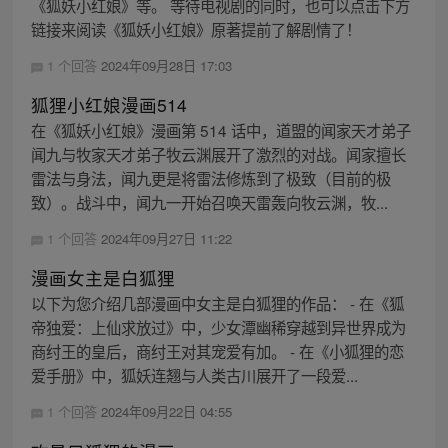
《狐妖小红娘》等。 等待电视剧的同时，也可以点击下方
链接来阅读《狐妖小红娘》原著提前了解剧情了！
1 个回答
2024年09月28日 17:03
狐狸小红娘漫画514
在《狐妖小红娘》漫画第 514 话中，道盟的闻家天才弟子
闻九与牧家天才弟子牧云渊展开了激烈的对战。闻家擅长
雷法与身法，闻九更是将雷法修炼到了极致（目前的极
致）。战斗中，闻九一开始召唤天雷轰向牧云渊，牧...
1 个回答
2024年09月27日 11:22
漫画女主是白狐狸
以下为您介绍几部漫画中女主是白狐狸的作品： - 在《狐
帝独爱：上仙求放过》中，少女潭幽稀穿越到异世界成为
商纣王的皇后，商纣王对其宠爱有加。 - 在《小狐狸的恋
爱手册》中，狐妖连翘与人类古川展开了一段爱...
1 个回答
2024年09月22日 04:55