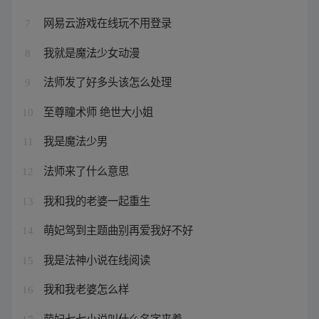
网易云游戏在线玩不用登录
7
我就是魔法少女动漫
8
法师发了好多头该怎么处理
9
至尊瞳术师 绝世大小姐
10
我是魔法少男
11
法师来了什么意思
12
我和我的老婆一起重生
13
萌妃驾到主题曲别再爱我好不好
14
我是法神小说在线阅读
15
我和我老婆怎么样
16
萌妃七七小说叫什么名字来着