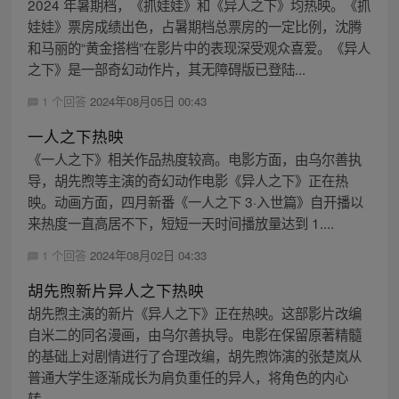
2024 年暑期档，《抓娃娃》和《异人之下》均热映。《抓
娃娃》票房成绩出色，占暑期档总票房的一定比例，沈腾
和马丽的“黄金搭档”在影片中的表现深受观众喜爱。《异人
之下》是一部奇幻动作片，其无障碍版已登陆...
1 个回答
2024年08月05日 00:43
一人之下热映
《一人之下》相关作品热度较高。电影方面，由乌尔善执
导，胡先煦等主演的奇幻动作电影《异人之下》正在热
映。动画方面，四月新番《一人之下 3·入世篇》自开播以
来热度一直高居不下，短短一天时间播放量达到 1....
1 个回答
2024年08月02日 04:33
胡先煦新片异人之下热映
胡先煦主演的新片《异人之下》正在热映。这部影片改编
自米二的同名漫画，由乌尔善执导。电影在保留原著精髓
的基础上对剧情进行了合理改编，胡先煦饰演的张楚岚从
普通大学生逐渐成长为肩负重任的异人，将角色的内心
转...