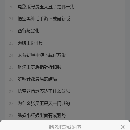
电影版张灵玉太丑了是哪一集
20
悟空黑神话手游下载最新版
21
西行纪黑化
22
海贼王611集
23
太荒初境手游下载官方版
24
航海王梦想指针折扣服
25
罗喉计都最后的结局
26
悟空这首歌表达了什么意思
27
为什么张灵玉是天一门派的
28
狐妖小红娘里面有成毅吗
29
狐妖小红娘月初篇讲的什么
继续浏览精彩内容
30