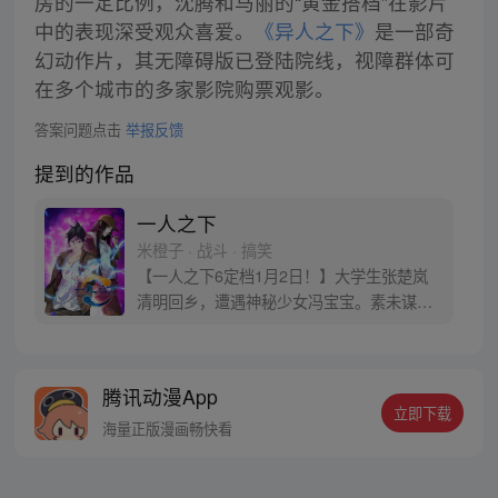
房的一定比例，沈腾和马丽的“黄金搭档”在影片
中的表现深受观众喜爱。
《异人之下》
是一部奇
幻动作片，其无障碍版已登陆院线，视障群体可
在多个城市的多家影院购票观影。
答案问题点击
举报反馈
提到的作品
一人之下
米橙子 · 战斗 · 搞笑
【一人之下6定档1月2日！】大学生张楚岚
清明回乡，遭遇神秘少女冯宝宝。素未谋面
的冯宝宝却对张楚岚异常熟悉，并将其带去
自己打工的快递公司。为了帮冯宝宝寻找她
的身世，也为了查清自己与爷爷身上的秘
腾讯动漫App
密，张楚岚的生活被彻底颠覆，与冯宝宝一
立即下载
同踏上“异人”之旅。
海量正版漫画畅快看