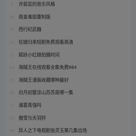
许茹芸的音乐风格
9
南皇毒姐重制版
10
西行纪武器
11
狂嫂归来短剧免费观看高清
12
狐妖小红娘拍摄时间
13
海贼王在线观看全集免费984
14
海贼王漫画收藏哪种最好
15
白月初娶涂山苏苏是哪一集
16
诸葛青强吗
17
傲雪与天羽狩
18
异人之下电视剧张灵玉第几集出场
19