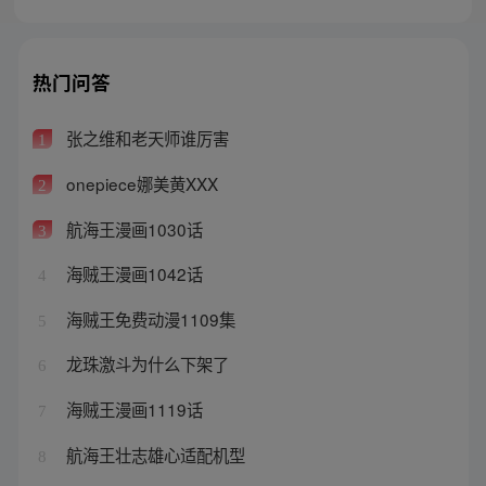
热门问答
张之维和老天师谁厉害
1
onepiece娜美黄XXX
2
航海王漫画1030话
3
海贼王漫画1042话
4
海贼王免费动漫1109集
5
龙珠激斗为什么下架了
6
海贼王漫画1119话
7
航海王壮志雄心适配机型
8