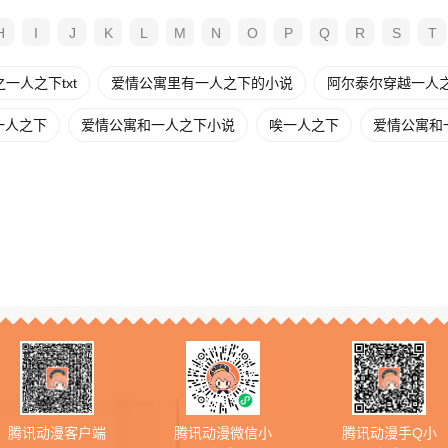
H
I
J
K
L
M
N
O
P
Q
R
S
T
一人之下txt
爱情公寓里有一人之下的小说
阿尔泰尔穿越一人
一人之下
爱情公寓和一人之下小说
唉一人之下
爱情公寓和
腾讯动漫客户端
腾讯动漫微信小
腾讯动漫手Q小