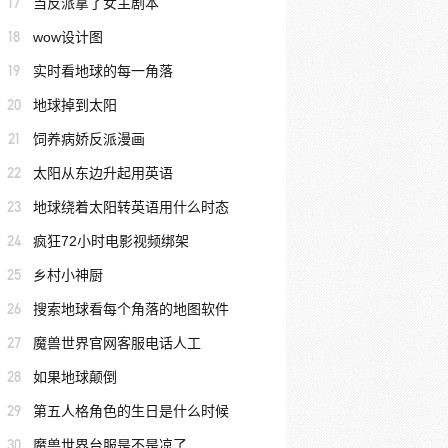
17
当反派拿了女主剧本
18
wow设计图
19
实时看地球的每一角落
20
地球掉到太阳
21
饲养病娇反派漫画
22
太阳从东边升起用英语
23
地球绕着太阳转英语用什么时态
24
疯狂72小时电影视频绑架
25
乡村小神厨
26
搜索地球看每个角落的地图软件
27
魔兽世界官网客服电话人工
28
如果地球颠倒
29
第五人格角色的生日是什么时候
30
魔兽世界台服是不是凉了