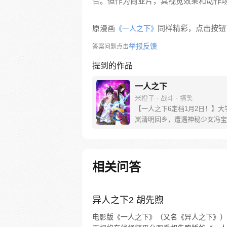
合。但作为商业片，其视觉效果和动作
原漫画
同样精彩，点击按钮下
《一人之下》
举报反馈
答案问题点击
提到的作品
一人之下
米橙子 · 战斗 · 搞笑
【一人之下6定档1月2日！】大
岚清明回乡，遭遇神秘少女冯宝
未谋面的冯宝宝却对张楚岚异常
并将其带去自己打工的快递公司
帮冯宝宝寻找她的身世，也为了
己与爷爷身上的秘密，张楚岚的
相关问答
彻底颠覆，与冯宝宝一同踏上“异
旅。
异人之下2 胡先煦
电影版《一人之下》（又名《异人之下》）已