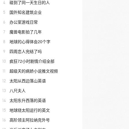
4
碰到了同一天生日的人
5
国外知名建筑企业
6
办公室游戏日常
7
魔兽电影拍了几年
8
地球的心得体会20个字
9
四周恋人完结了吗
10
疯狂72小时剧情介绍全部
11
超级天的病娇小说推文视频
12
太阳从西边落山英语
13
八尺夫人
14
太阳东升西落的英语
15
地球绕太阳运行的英文
16
高阶领主阿拉纳克外号