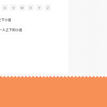
U
V
W
X
Y
Z
之下小说
一人之下的小说