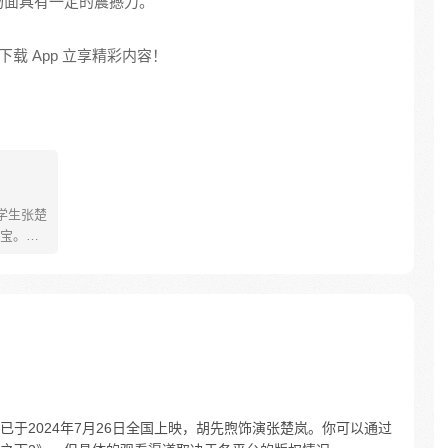
场面具有一定的震撼力。
载 App 立享精彩内容！
学生张楚
宝。素
熟悉，
。为了
查清自
生活被
人”之
于2024年7月26日全国上映，胡先煦饰演张楚岚。你可以通过