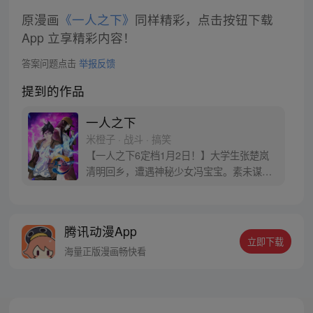
原漫画
《一人之下》
同样精彩，点击按钮下载
App 立享精彩内容！
答案问题点击
举报反馈
提到的作品
一人之下
米橙子 · 战斗 · 搞笑
【一人之下6定档1月2日！】大学生张楚岚
清明回乡，遭遇神秘少女冯宝宝。素未谋面
的冯宝宝却对张楚岚异常熟悉，并将其带去
自己打工的快递公司。为了帮冯宝宝寻找她
的身世，也为了查清自己与爷爷身上的秘
腾讯动漫App
密，张楚岚的生活被彻底颠覆，与冯宝宝一
立即下载
同踏上“异人”之旅。
海量正版漫画畅快看