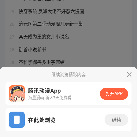
快穿系统 反派大佬不好惹六漫画
25
沧元图第二季动漫周几更新一集
26
某天成为王的女儿小说名
27
御兽小说新书
28
不科学御兽多少字完结
29
沧元图第44集免费观看
继续浏览精彩内容
30
腾讯动漫App
打开APP
海量漫画 新人7天免费看
腾讯漫画
起点读书
QQ阅读
网站备案/许可证号：粤B2-20090059-5
在此处浏览
继续
Copyright©1998 - 2026 Tencent. All Rights Reserved