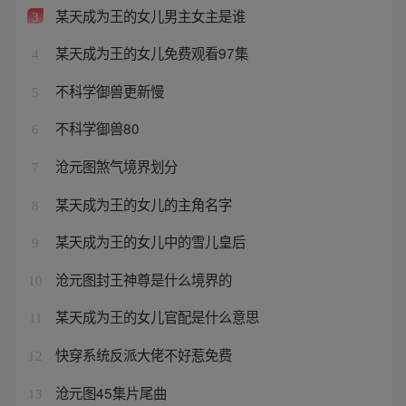
某天成为王的女儿男主女主是谁
3
某天成为王的女儿免费观看97集
4
不科学御兽更新慢
5
不科学御兽80
6
沧元图煞气境界划分
7
某天成为王的女儿的主角名字
8
某天成为王的女儿中的雪儿皇后
9
沧元图封王神尊是什么境界的
10
某天成为王的女儿官配是什么意思
11
快穿系统反派大佬不好惹免费
12
沧元图45集片尾曲
13