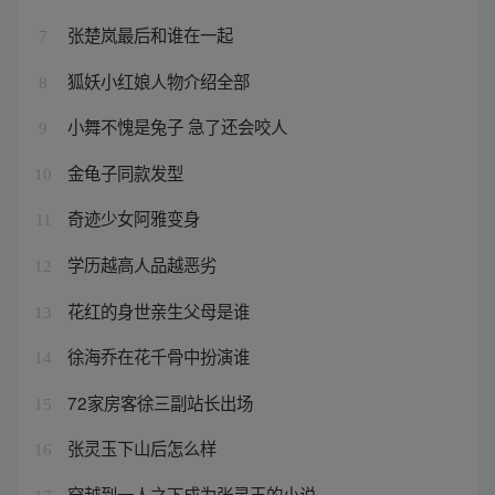
张楚岚最后和谁在一起
7
狐妖小红娘人物介绍全部
8
小舞不愧是兔子 急了还会咬人
9
金龟子同款发型
10
奇迹少女阿雅变身
11
学历越高人品越恶劣
12
花红的身世亲生父母是谁
13
徐海乔在花千骨中扮演谁
14
72家房客徐三副站长出场
15
张灵玉下山后怎么样
16
穿越到一人之下成为张灵玉的小说