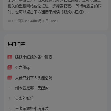
相关的壁纸网站或论坛进一步搜索获取。 等待电视剧的同
时，也可以点击下方链接来阅读《狐妖小红娘》...
1 个回答
2024年08月03日 00:29
热门问答
狐妖小红娘的各个篇章
1
张之维cp
2
人彘只剩下人头能活吗
3
端木蓉是哪一集醒的
4
聂离的妖兽
5
王者荣耀姬小满泳装
6