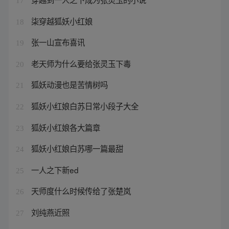
17
柒穿越狐妖小红娘
18
张一山宣布喜讯
19
老天师为什么要给张灵玉下毒
20
狐妖动漫也是苦情树吗
21
狐妖小红娘白苏日常小段子大全
22
狐妖小红娘各大篇章
23
狐妖小红娘白苏哪一篇最甜
24
一人之下新ed
25
天师度什么时候传给了张楚岚
26
刘纯燕近照
27