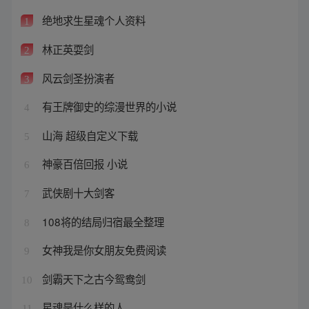
绝地求生星魂个人资料
1
林正英耍剑
2
风云剑圣扮演者
3
有王牌御史的综漫世界的小说
4
山海 超级自定义下载
5
神豪百倍回报 小说
6
武侠剧十大剑客
7
108将的结局归宿最全整理
8
女神我是你女朋友免费阅读
9
剑霸天下之古今鸳鸯剑
10
星魂是什么样的人
11