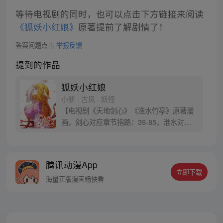
等待电视剧的同时，也可以点击下方链接来阅读
《狐妖小红娘》
原著提前了解剧情了！
答案问题点击
举报反馈
提到的作品
狐妖小红娘
小新 · 古风 · 妖怪
【电视剧《天地剑心》《淮水竹亭》原著漫
画，剑心对应章节指路：39-85，淮水对应
章节指路272-301】 迷糊萝莉小狐妖，正太
道士没节操。自古人妖生死恋，千载孽缘一
线牵。（每周周四更新。）
腾讯动漫App
立即下载
海量正版漫画畅快看