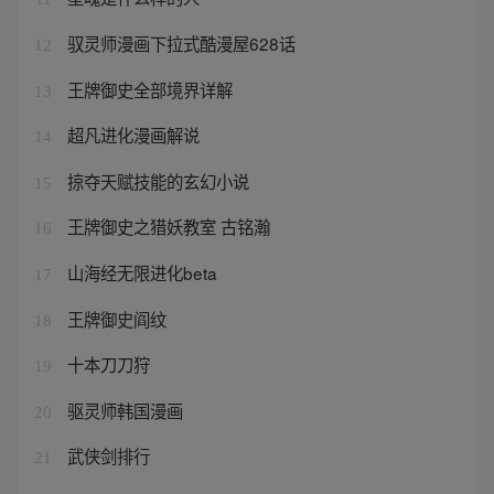
驭灵师漫画下拉式酷漫屋628话
12
王牌御史全部境界详解
13
超凡进化漫画解说
14
掠夺天赋技能的玄幻小说
15
王牌御史之猎妖教室 古铭瀚
16
山海经无限进化beta
17
王牌御史阎纹
18
十本刀刀狩
19
驱灵师韩国漫画
20
武侠剑排行
21