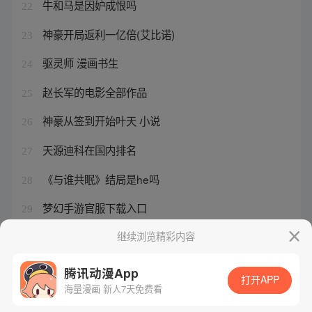
牛和马是因妒成恨吗
22
神豪开局返利一亿倍(艾比诺)
23
驱灵师 漫画书生
24
赵长军的电影全部作品
25
神豪从签到开始叶天 小说
26
天源迪科在国内排名
27
《与谁共眠》结局是he吗
28
梦幻手游官服下载入口
29
圣墟之万灵进化我想去大理
继续浏览精彩内容
30
腾讯动漫App
打开APP
海量漫画 新人7天免费看
腾讯漫画
起点读书
QQ阅读