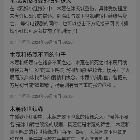
木蔑续缘时受的伤有多大
在《狐妖小红娘》中，木蔑在沐天城重伤，具体受伤程度
未有详细确切的描述。到涂山与翠玉鸣鸾结转世续缘后身
亡。 等待电视剧的同时，也可以点击下方链接来阅读《狐
妖小红娘》原著提前了解剧情了！
1 个回答
2024年09月18日 08:26
木蔑和杨蔑不同的句子
木蔑和杨蔑存在诸多不同之处。木蔑在将死之时不愿用续
缘将只有“一岁”的翠玉鸣鸾所捆绑而拒绝续缘；杨蔑为了大
局而放弃对小师妹的爱情和执念。木蔑单纯耿直，曾把东
方月初当成“蟑螂精”；杨蔑则有着严重的强迫症和...
1 个回答
2024年09月16日 05:19
木蔑转世续缘
在狐妖小红娘中，木蔑是翠玉鸣鸾的续缘恋人。“易姓不易
名”是涂山转世续缘的规则，杨蔑便是木蔑的转世。 木蔑和
翠玉鸣鸾的转世续缘过程曲折。最初，木蔑因翠玉鸣鸾是
妖怪且与他哥哥之死有关等原因，虽心底喜欢却...