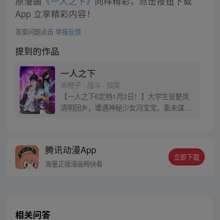
原漫画
《一人之下》
同样精彩，点击按钮下载
App 立享精彩内容！
答案问题点击
举报反馈
提到的作品
一人之下
米橙子 · 战斗 · 搞笑
【一人之下6定档1月2日！】大学生张楚岚
清明回乡，遭遇神秘少女冯宝宝。素未谋面
的冯宝宝却对张楚岚异常熟悉，并将其带去
自己打工的快递公司。为了帮冯宝宝寻找她
的身世，也为了查清自己与爷爷身上的秘
腾讯动漫App
密，张楚岚的生活被彻底颠覆，与冯宝宝一
立即下载
同踏上“异人”之旅。
海量正版漫画畅快看
相关问答