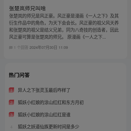
张楚岚师兄叫啥
张楚岚的师兄是风正豪。风正豪是漫画《一人之下》及其
衍生作品中的角色，为天下会会长。风正豪的祖父风天养
和张楚岚的祖父是结义兄弟，同为八奇技的创造者，因此
风正豪可算是张楚岚的师兄。 原漫画《一人之下...
1 个回答
2024年07月30日 11:09
热门问答
异人之下张灵玉最后咋样了
1
狐妖小红娘的涂山红红和东方月初
2
狐妖小红娘的涂山红红是谁
3
狐妖之妖道仙族更新时间是多少
4