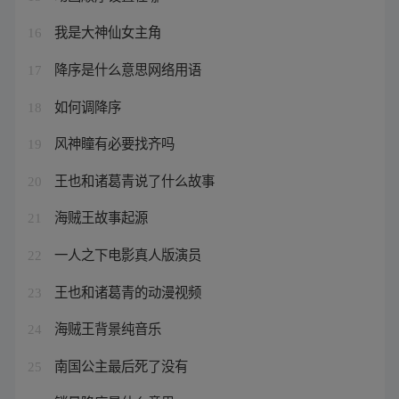
我是大神仙女主角
16
降序是什么意思网络用语
17
如何调降序
18
风神瞳有必要找齐吗
19
王也和诸葛青说了什么故事
20
海贼王故事起源
21
一人之下电影真人版演员
22
王也和诸葛青的动漫视频
23
海贼王背景纯音乐
24
南国公主最后死了没有
25