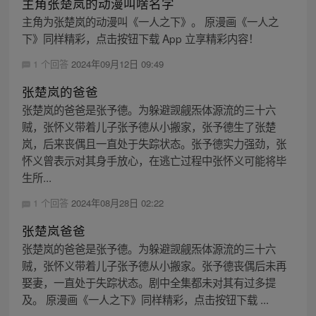
主角张楚岚的动漫叫啥名字
主角为张楚岚的动漫叫《一人之下》。 原漫画《一人之
下》同样精彩，点击按钮下载 App 立享精彩内容！
1 个回答
2024年09月12日 09:49
张楚岚的爸爸
张楚岚的爸爸是张予德。为躲避觊觎炁体源流的三十六
贼，张怀义带着儿子张予德从小搬家，张予德生了张楚
岚，后来丧偶且一直处于失踪状态。张予德实力强劲，张
怀义曾表示对其身手放心，在逃亡过程中张怀义可能将毕
生所...
1 个回答
2024年08月28日 02:22
张楚岚爸爸
张楚岚的爸爸是张予德。为躲避觊觎炁体源流的三十六
贼，张怀义带着儿子张予德从小搬家。张予德丧偶后未再
娶妻，一直处于失踪状态。剧中全集都未对其有过多提
及。 原漫画《一人之下》同样精彩，点击按钮下载 ...