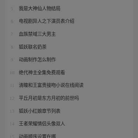
我是大神仙人物结局
5
电视剧异人之下演员表介绍
6
血族禁域三大男主
7
狐妖联名奶茶
8
动画制作怎么制作
9
绝代神主全集免费观看
10
清瞳和王富贵接吻小说在线阅读
11
平丘月初是东方月初的前世吗
12
狐妖小红娘章节列表
13
王者荣耀情侣头像双人
14
动画顺序设置在哪
15