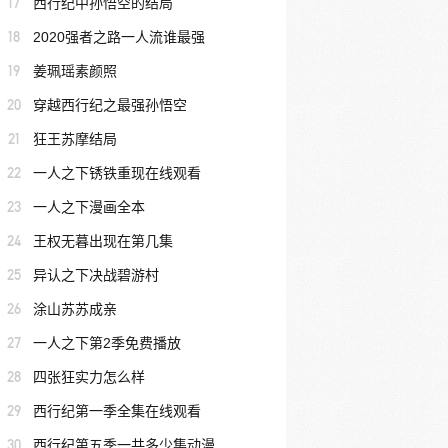
17
西行纪中孙悟空的结局
18
2020强者之路一人流谁最强
19
姜珮瑶素颜照
20
穿越西行纪之最强孙悟空
21
狂王苏摩结局
22
一人之下锈铁重现在线观看
23
一人之下漫画全本
24
王权无暮出现在第几集
25
异认之下决战碧游村
26
涂山苏苏成亲
27
一人之下第2季免费播放
28
四张狂实力怎么样
29
西行纪第一季全集在线观看
30
西行纪第五季一共多少集动漫