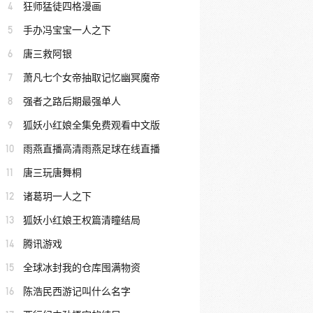
4
狂师猛徒四格漫画
5
手办冯宝宝一人之下
6
唐三救阿银
7
萧凡七个女帝抽取记忆幽冥魔帝
8
强者之路后期最强单人
9
狐妖小红娘全集免费观看中文版
10
雨燕直播高清雨燕足球在线直播
11
唐三玩唐舞桐
12
诸葛玥一人之下
13
狐妖小红娘王权篇清瞳结局
14
腾讯游戏
15
全球冰封我的仓库囤满物资
16
陈浩民西游记叫什么名字