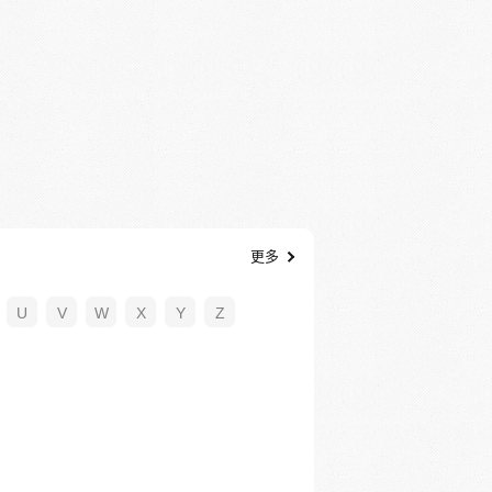
更多
U
V
W
X
Y
Z