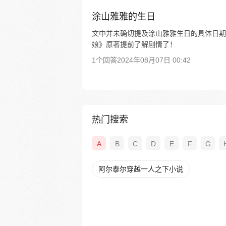
涂山雅雅的生日
文中并未确切提及涂山雅雅生日的具体日期
娘》原著提前了解剧情了！
1个回答
2024年08月07日 00:42
热门搜索
A
B
C
D
E
F
G
阿尔泰尔穿越一人之下小说