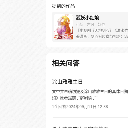
提到的作品
狐妖小红娘
小新 · 古风 · 妖怪
【电视剧《天地剑心》《淮水竹
著漫画，剑心对应章节指路：39-
水对应章节指路272-301】 迷
妖，正太道士没节操。自古人妖
恋，千载孽缘一线牵。（每周周
新。）
相关问答
涂山雅雅生日
文中并未确切提及涂山雅雅生日的具体日期
娘》原著提前了解剧情了！
1个回答
2024年09月11日 12:38