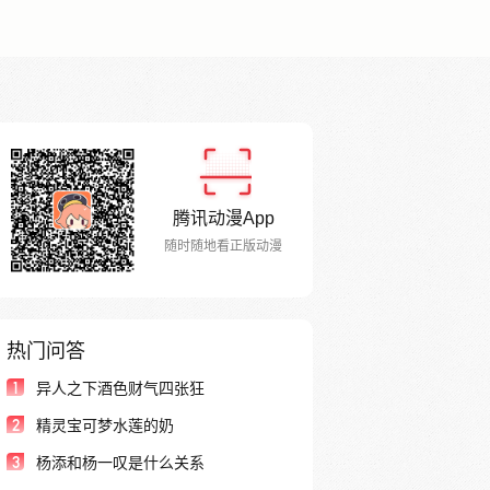
腾讯动漫App
随时随地看正版动漫
热门问答
1
异人之下酒色财气四张狂
2
精灵宝可梦水莲的奶
3
杨添和杨一叹是什么关系