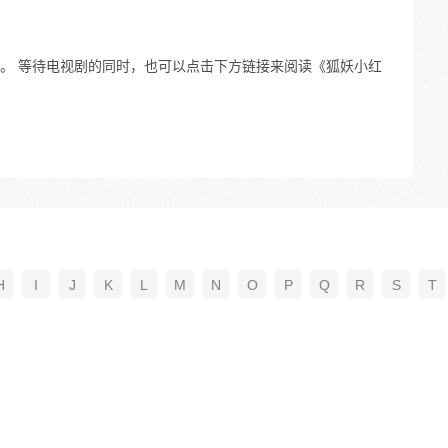
。 等待电视剧的同时，也可以点击下方链接来阅读《狐妖小红
H
I
J
K
L
M
N
O
P
Q
R
S
T