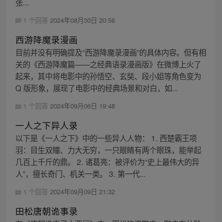
张...
1 个回答
2024年08月30日 20:56
西游降魔录漫画
目前并没有明确提及“西游降魔录漫画”的具体内容。但有相
关的《西游降魔篇——之经典语录漫画版》在微博上火了
起来，其中将电影中的孙悟空、玄奘、段小姐等角色变为
Q 版形象，展现了电影中的经典场景和对白，如...
1 个回答
2024年09月06日 19:48
一人之下异人录
以下是《一人之下》中的一些异人人物： 1. 西楚霸王项
羽：目生双瞳、力大无穷，一只眼睛有两个眼珠，能举起
几百上千斤的鼎。 2. 诸葛亮：被评价为“史上最伟大的异
人”，擅长奇门、机关一类。 3. 第一代...
1 个回答
2024年09月09日 21:32
田松唐朝诡事录