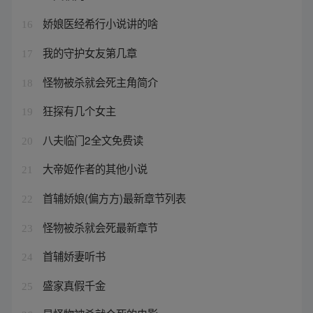
娇娘医经希行小说讲的啥
16
我的守护女友第几章
17
怪物被杀就会死主角简介
18
狂探有几个女主
19
八夫临门2全文免费读
20
大帝姬作者的其他小说
21
首辅娇娘(偏方方)最新章节列表
22
怪物被杀就会死最新章节
23
首辅娇妻听书
24
盛家真假千金
25