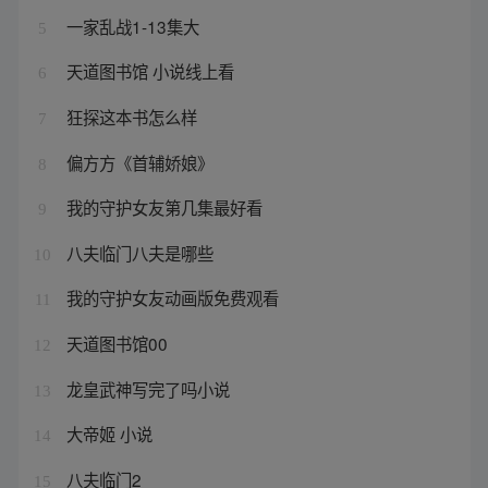
一家乱战1-13集大
5
天道图书馆 小说线上看
6
狂探这本书怎么样
7
偏方方《首辅娇娘》
8
我的守护女友第几集最好看
9
八夫临门八夫是哪些
10
我的守护女友动画版免费观看
11
天道图书馆00
12
龙皇武神写完了吗小说
13
大帝姬 小说
14
八夫临门2
15