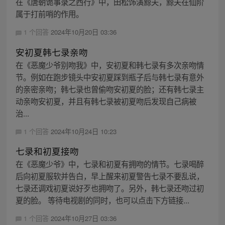
在《唐朝诡事录之西行》中，田松饰演黥夫，黥夫在仙阶
属于打前哨的作用。
1 个回答
2024年10月20日 03:36
安初夏韩七录亲吻
在《恶魔少爷别吻我》中，安初夏和韩七录有多次亲吻情
节。例如在跑步镜头中安初夏踩到瓶子后与韩七录有意外
的亲密亲吻；韩七录也曾偷吻安初夏的脸；还有韩七录主
动亲吻安初夏，并且有韩七录被初夏吻后发现自己病被
治...
1 个回答
2024年10月24日 10:23
七录和初夏接吻
在《恶魔少爷》中，七录和初夏有拥吻的情节。七录喝醉
后向初夏服软并告白，早上醒来初夏警告七录不要乱说，
七录还调戏初夏说好歹也拥吻了。另外，韩七录还吻过初
夏的脸。 等待电视剧的同时，也可以点击下方链接...
1 个回答
2024年10月27日 03:36