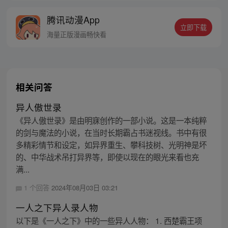
的身世，也为了查清自己与爷爷身上的秘
腾讯动漫App
密，张楚岚的生活被彻底颠覆，与冯宝宝一
立即下载
同踏上“异人”之旅。
海量正版漫画畅快看
相关问答
异人傲世录
《异人傲世录》是由明寐创作的一部小说。这是一本纯粹
的剑与魔法的小说，在当时长期霸占书迷视线。书中有很
多精彩情节和设定，如异界重生、攀科技树、光明神是坏
的、中华战术吊打异界等，即使以现在的眼光来看也充
满...
1 个回答
2024年08月03日 03:21
一人之下异人录人物
以下是《一人之下》中的一些异人人物： 1. 西楚霸王项