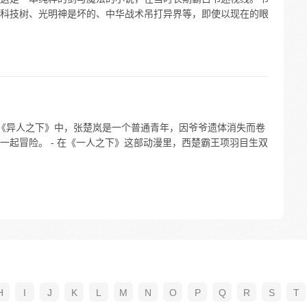
科技树、光明神是坏的、中华战术吊打异界等，即使以现在的眼
 在《异人之下》中，张楚岚是一个普通青年，因爷爷遗体消失而卷
一起冒险。 - 在《一人之下》这部动漫里，西楚霸王项羽目生双
H
I
J
K
L
M
N
O
P
Q
R
S
T