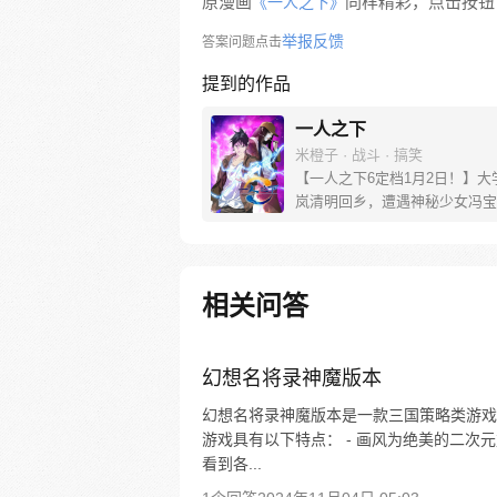
原漫画
同样精彩，点击按钮下
《一人之下》
举报反馈
答案问题点击
提到的作品
一人之下
米橙子 · 战斗 · 搞笑
【一人之下6定档1月2日！】大
岚清明回乡，遭遇神秘少女冯宝
未谋面的冯宝宝却对张楚岚异常
并将其带去自己打工的快递公司
帮冯宝宝寻找她的身世，也为了
己与爷爷身上的秘密，张楚岚的
相关问答
彻底颠覆，与冯宝宝一同踏上“异
旅。
幻想名将录神魔版本
幻想名将录神魔版本是一款三国策略类游戏
游戏具有以下特点： - 画风为绝美的二
看到各...