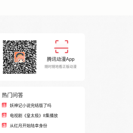
腾讯动漫App
随时随地看正版动漫
热门问答
1
妖神记小说完结版了吗
2
电视剧《皇太极》8集播放
3
从红月开始陆幸身份