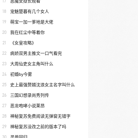
17
恶魔女狱长观看
18
宠魅楚暮有几个女人
19
萌宝一加一爹地是大佬
20
我在红尘中等着你
21
《女皇攻略》
22
病娇双男主推文一口气看完
23
大周仙吏女主角叫什么
24
初婚by今雾
25
史上最强赘婿沈浪女主名字叫什么
26
三国幻想录尚秀列传
27
恶龙咆哮小说莱昂
28
神秘复苏免费阅读无弹窗无错字
29
神秘复苏没改之前的版本了吗
30
灵兽回归