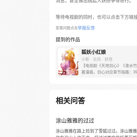
消息，甚至做出挑起人妖纷争等恶行。
等待电视剧的同时，也可以点击下方链
举报反馈
答案问题点击
提到的作品
狐妖小红娘
小新 · 古风 · 妖怪
【电视剧《天地剑心》《淮水竹
著漫画，剑心对应章节指路：39-
水对应章节指路272-301】 迷
妖，正太道士没节操。自古人妖
恋，千载孽缘一线牵。（每周周
新。）
相关问答
涂山雅雅的过过
涂山雅雅在路上捡到了雪狐过过。涂山雅雅