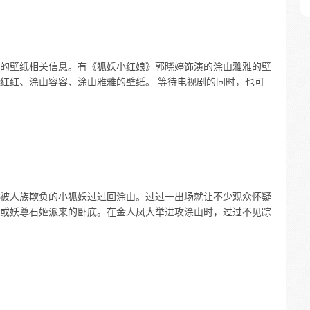
的壁纸相关信息。有《狐妖小红娘》郭晓婷饰演的涂山雅雅的壁
红红、涂山容容、涂山雅雅的壁纸。 等待电视剧的同时，也可
被人族欺负的小狐妖过过回涂山。过过一出场就让不少观众怀疑
或妖尊石姬派来的卧底。在金人凤大举进攻涂山时，过过不见踪