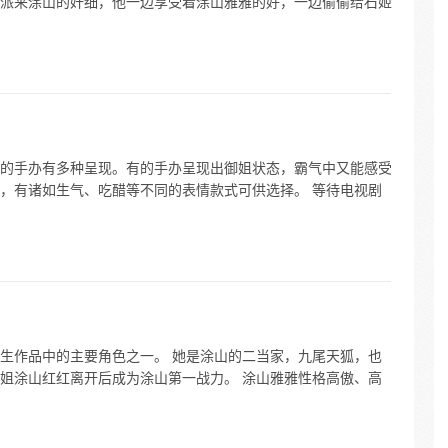
派来涂山的奸细，他一边享受着涂山雅雅的好，一边偷偷给石姬
的手办有多种呈现。有的手办呈现出御姐状态，霸气中又能感受
，有诸如生气、吃醋等不同的表情款式可供选择。 等待电视剧
生作品中的主要角色之一。 她是涂山的二当家，九尾天狐，也
姐涂山红红离开后成为涂山第一战力。 涂山雅雅性格高傲、高