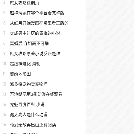
4
庶女攻略徐嗣贞
5
超神玩家在哪个平台看完整版
6
从红月开始漫画在哪里看正版的
7
穿成男主讨厌的青梅的小说
8
离婚后 弃妇高不可攀
9
庶女攻略原著小说反派是谁
10
超级神进化 海朝
11
赘婿地形图
12
派多格宠物卖宠物吗
13
万渣朝凰第3季动漫在线观看
14
宠魅百度百科 小说
15
蠢太高人是什么动漫
16
苟到无敌再出山免费阅读