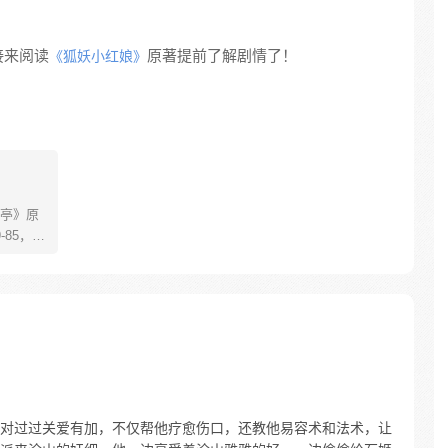
接来阅读
原著提前了解剧情了！
《狐妖小红娘》
亭》原
85，淮
糊萝莉小狐
生死
四更
对过过关爱有加，不仅帮他疗愈伤口，还教他易容术和法术，让