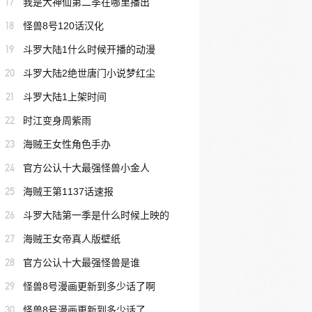
17
我是大神仙第二季在哪里播出
18
怪兽8号120话汉化
19
斗罗大陆1什么时候开播的动漫
20
斗罗大陆2绝世唐门小说梦红尘
21
斗罗大陆1上架时间
22
时江变身周紫雨
23
海贼王女性角色手办
24
官方公认十大最强怪兽小金人
25
海贼王第1137话速报
26
斗罗大陆第一季是什么时候上映的
27
海贼王女帝真人版壁纸
28
官方公认十大最强怪兽是谁
29
怪兽8号漫画更新到多少话了啊
30
怪兽8号漫画更新到多少话了