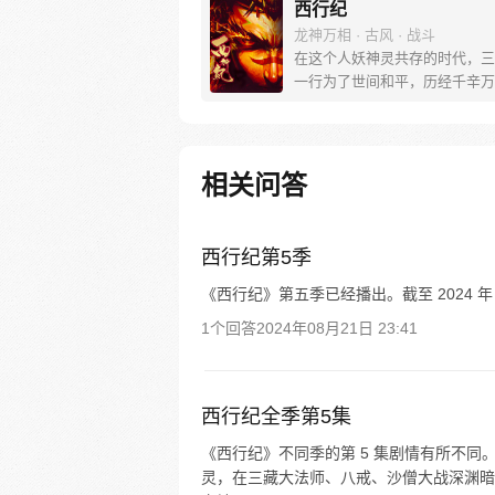
西行纪
龙神万相 · 古风 · 战斗
在这个人妖神灵共存的时代，三
一行为了世间和平，历经千辛万
彼岸取得“永恒之火”拯救苍生，
没有因此变得美好….随着阴谋
露，暗魂四起, 为了让“永恒之火
位，小狼妖白狼不辞万难，找到
相关问答
大法师，和他一起重新寻回徒弟
成全新“西行小队”，再度踏上西
旅……
西行纪第5季
《西行纪》第五季已经播出。截至 2024 年 8
1个回答
2024年08月21日 23:41
西行纪全季第5集
《西行纪》不同季的第 5 集剧情有所不同
灵，在三藏大法师、八戒、沙僧大战深渊暗