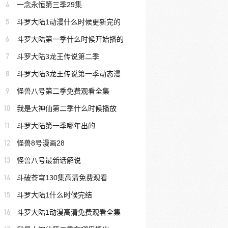
4
一念永恒第三季29集
5
斗罗大陆1动漫什么时候更新完的
6
斗罗大陆第一季什么时候开始播的
7
斗罗大陆3龙王传说第二季
8
斗罗大陆3龙王传说第一季动态漫
9
怪兽八号第二季免费观看全集
10
我是大神仙第二季什么时候播放
11
斗罗大陆第一季哪年出的
12
怪兽8号漫画28
13
怪兽八号最新话解说
14
斗破苍穹130集高清免费观看
15
斗罗大陆1什么时候完结
16
斗罗大陆1动漫高清免费观看全集