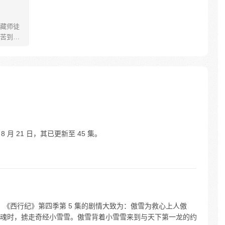
藏师徒
苦到达
可世间并
慢慢揭
”重新归
唐三藏
们，组
行之
 月 21 日，其已更新至 45 集。
。 《西行纪》第四季第 5 集的剧情大致为：傲雪为救心上人傲
魂时，掳走奇经小雪雪。傲雪背着小雪雪来到与天下第一龙的约