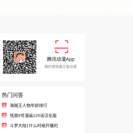
腾讯动漫App
随时随地看正版动漫
热门问答
1
海贼王人物年龄排行
2
怪兽8号漫画120话汉化版
3
斗罗大陆1什么时候开播的