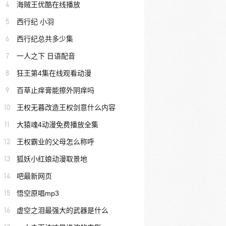
4
海贼王优酷在线播放
5
西行纪 小羽
6
西行纪总共多少集
7
一人之下 日语配音
8
狂王第4集在线观看动漫
9
百草止痒膏能擦外阴痒吗
10
王权无暮改造王权剑意什么内容
11
大猿魂4动漫免费播放全集
12
王权霸业的父母怎么称呼
13
狐妖小红娘动漫取景地
14
吧最新网页
15
悟空原唱mp3
16
虚空之泪最强大的武器是什么