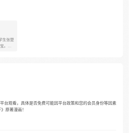
学生张楚
宝。素
熟悉，
。为了
查清自
生活被
人”之
平台观看，具体是否免费可能因平台政策和您的会员身份等因素
下》原著漫画！