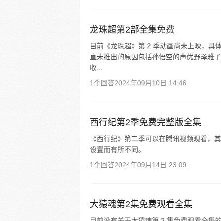
龙珠超第2部全集免费
目前《龙珠超》第 2 季动画尚未上映，具
直未推出的原因包括孙悟空的声优野泽雅子
收...
1个回答
2024年09月10日 14:46
西行纪第2季免费完整版全集
《西行纪》第二季可以在腾讯视频观看，其
设置而有所不同。
1个回答
2024年09月14日 23:09
大猿魂第2集免费观看全集
目前没有关于大猿魂第 2 集免费观看全