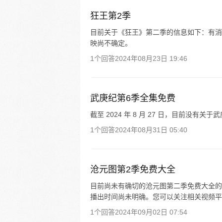
狂王第2季
目前关于《狂王》第二季的信息如下：有消息
映尚不确定。
1个回答
2024年08月23日 19:46
武庚纪第6季全集免费
截至 2024 年 8 月 27 日，目前没有
1个回答
2024年08月31日 05:40
沧元图第2季免费大全
目前尚未有确切的沧元图第二季免费大全的
播出时间尚未明确。您可以关注相关视频平
1个回答
2024年09月02日 07:54