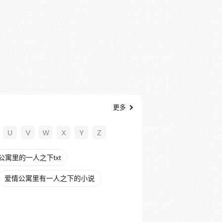
更多
U
V
W
X
Y
Z
公寓里的一人之下txt
爱情公寓里有一人之下的小说