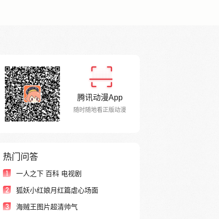
腾讯动漫App
随时随地看正版动漫
热门问答
1
一人之下 百科 电视剧
2
狐妖小红娘月红篇虐心场面
3
海贼王图片超清帅气