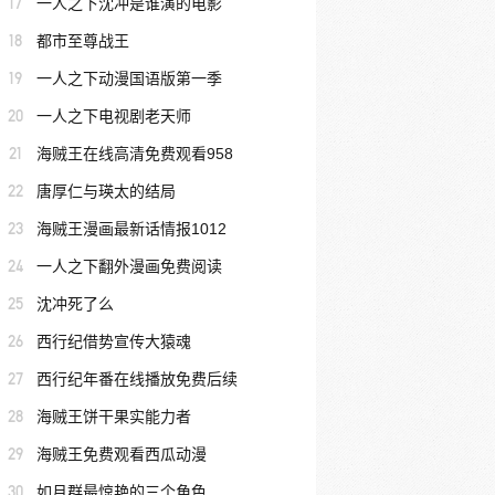
17
一人之下沈冲是谁演的电影
18
都市至尊战王
19
一人之下动漫国语版第一季
20
一人之下电视剧老天师
21
海贼王在线高清免费观看958
22
唐厚仁与瑛太的结局
23
海贼王漫画最新话情报1012
24
一人之下翻外漫画免费阅读
25
沈冲死了么
26
西行纪借势宣传大猿魂
27
西行纪年番在线播放免费后续
28
海贼王饼干果实能力者
29
海贼王免费观看西瓜动漫
30
如月群最惊艳的三个角色