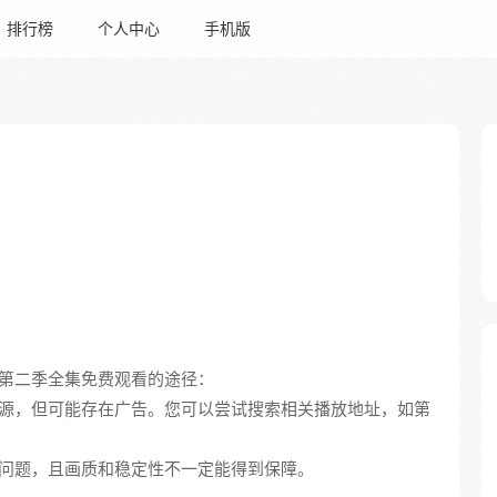
排行榜
个人中心
手机版
第二季全集免费观看的途径：
资源，但可能存在广告。您可以尝试搜索相关播放地址，如第
权问题，且画质和稳定性不一定能得到保障。