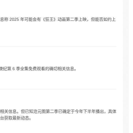
称 2025 年可能会有《狂王》动画第二季上映，但能否如约上
关于武庚纪第 6 季全集免费观看的确切相关信息。
相关信息。但已知沧元图第二季已确定于今年下半年播出，具体
台获取最新动态。