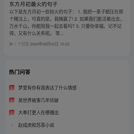
东方月初最火的句子
以下是东方月初一些较火的句子： 1. 我把一辈子都压在那
个赌注上，可喜的是，我赌赢了! 2. 如果我们能活着出去，
万水千山，你能陪我一起去看吗? 3. 只要你幸福，记不记
得，又有什么关系呢。 等...
1 个回答
2024年08月03日 15:03
热门问答
梦里有你有我表达了什么情感
1
吴世界被害几年侦破
2
大奉打更人在哪播出
3
赵成虎和苏菲小说
4