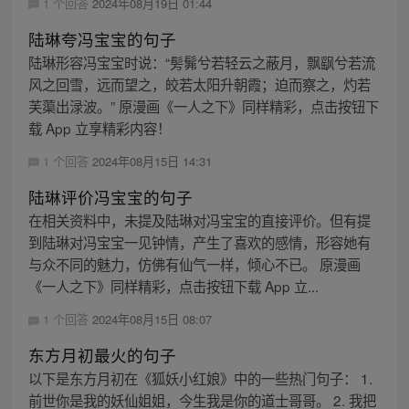
1 个回答
2024年08月19日 01:44
陆琳夸冯宝宝的句子
陆琳形容冯宝宝时说：“髣髴兮若轻云之蔽月，飘飖兮若流
风之回雪，远而望之，皎若太阳升朝霞；迫而察之，灼若
芙蕖出渌波。” 原漫画《一人之下》同样精彩，点击按钮下
载 App 立享精彩内容！
1 个回答
2024年08月15日 14:31
陆琳评价冯宝宝的句子
在相关资料中，未提及陆琳对冯宝宝的直接评价。但有提
到陆琳对冯宝宝一见钟情，产生了喜欢的感情，形容她有
与众不同的魅力，仿佛有仙气一样，倾心不已。 原漫画
《一人之下》同样精彩，点击按钮下载 App 立...
1 个回答
2024年08月15日 08:07
东方月初最火的句子
以下是东方月初在《狐妖小红娘》中的一些热门句子： 1.
前世你是我的妖仙姐姐，今生我是你的道士哥哥。 2. 我把