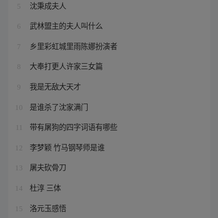
沈秉成夫人
5
武林盟主的夫人叫什么
6
乡里彩虹城里雨陈娜扮演者
7
大奉打更人许家三女篇
8
我是无敌大天才
9
是谁杀了沈家满门
10
带有屠狗的四字词语有哪些
11
李梦颖 竹马钢琴师是谁
12
屠夫砍骨刀
13
杜淳 三体
14
洛元玉感悟
15