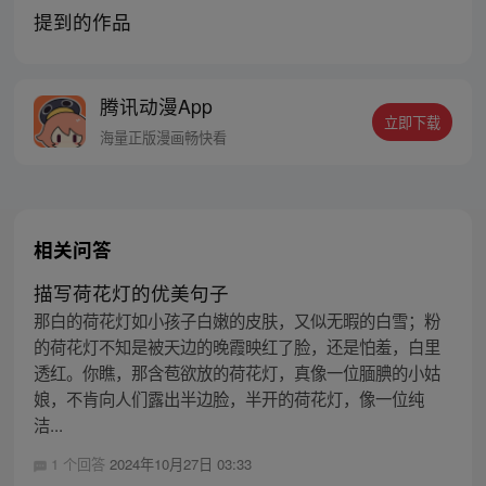
提到的作品
腾讯动漫App
立即下载
海量正版漫画畅快看
相关问答
描写荷花灯的优美句子
那白的荷花灯如小孩子白嫩的皮肤，又似无暇的白雪；粉
的荷花灯不知是被天边的晚霞映红了脸，还是怕羞，白里
透红。你瞧，那含苞欲放的荷花灯，真像一位腼腆的小姑
娘，不肯向人们露出半边脸，半开的荷花灯，像一位纯
洁...
1 个回答
2024年10月27日 03:33