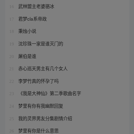
武林盟主老婆骆冰
16
君梦cla系帝政
17
秉烛小说
18
沈珍珠一家是谁灭门的
19
屠伯是谁
20
赤心巡天男主有几个女人
21
李梦竹真的怀孕了吗
22
《我是大神仙》第二季歌曲名字
23
梦里有你有我幽默回复
24
我的灵界男友分集剧情介绍
25
梦里有你是什么意思
26