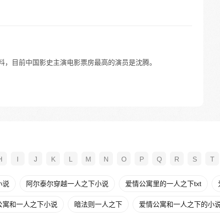
提供的资料，目前中国影史主演电影票房最高的演员是沈腾。
H
I
J
K
L
M
N
O
P
Q
R
S
T
小说
阿尔泰尔穿越一人之下小说
爱情公寓里的一人之下txt
公寓和一人之下小说
暗法则一人之下
爱情公寓和一人之下的小