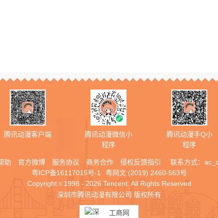
腾讯动漫客户端
腾讯动漫微信小
腾讯动漫手Q小
程序
程序
帮助
官方微博
服务协议
商务合作
侵权反馈指引
联系方式：
ac_
粤ICP备16117015号-1
粤网文 (2019) 2460-563号
Copyright
1998 - 2026 Tencent. All Rights Reserved
©
深圳市腾讯动漫有限公司 版权所有
工商网