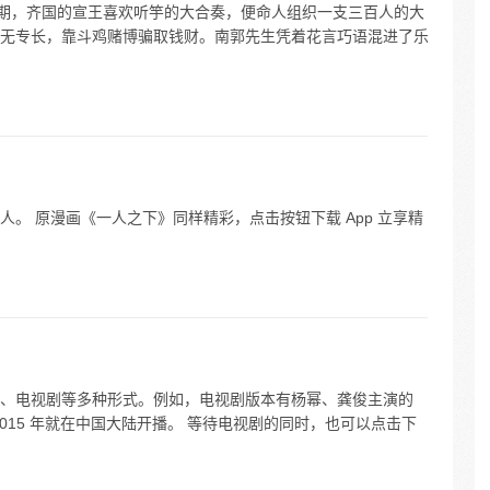
时期，齐国的宣王喜欢听竽的大合奏，便命人组织一支三百人的大
无专长，靠斗鸡赌博骗取钱财。南郭先生凭着花言巧语混进了乐
。 原漫画《一人之下》同样精彩，点击按钮下载 App 立享精
、电视剧等多种形式。例如，电视剧版本有杨幂、龚俊主演的
015 年就在中国大陆开播。 等待电视剧的同时，也可以点击下