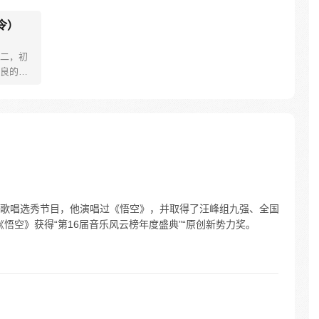
令）
二，初
良的痴
新（手
每周二更
中国惊
7748
生粉丝娱
歌唱选秀节目，他演唱过《悟空》，并取得了汪峰组九强、全国
《悟空》获得“第16届音乐风云榜年度盛典”“原创新势力奖。