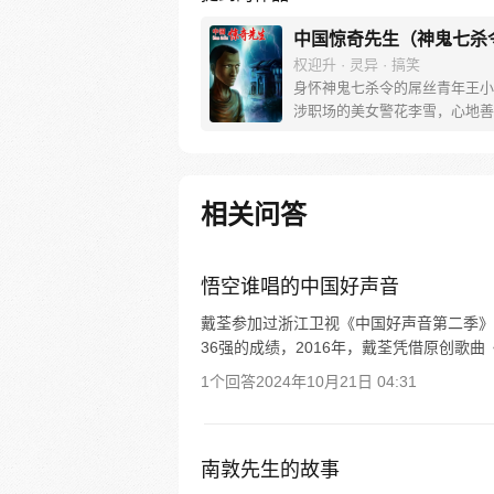
中国惊奇先生（神鬼七杀
权迎升 · 灵异 · 搞笑
身怀神鬼七杀令的屌丝青年王小
涉职场的美女警花李雪，心地善
情小狐狸……漫画每周一三五更
机客户端提前1天更新），动画
新，感谢大家一如既往的支持，
奇先生粉丝娱乐群（群号码：932
相关问答
7）已满，欢迎加入中国惊奇先
乐二群，群号码：273942387
悟空谁唱的中国好声音
戴荃参加过浙江卫视《中国好声音第二季》
36强的成绩，2016年，戴荃凭借原创歌曲
1个回答
2024年10月21日 04:31
南敦先生的故事