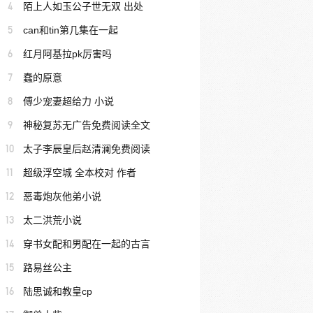
4
陌上人如玉公子世无双 出处
5
can和tin第几集在一起
6
红月阿基拉pk厉害吗
7
蠢的原意
8
傅少宠妻超给力 小说
9
神秘复苏无广告免费阅读全文
10
太子李辰皇后赵清澜免费阅读
11
超级浮空城 全本校对 作者
12
恶毒炮灰他弟小说
13
太二洪荒小说
14
穿书女配和男配在一起的古言
15
路易丝公主
16
陆思诚和教皇cp