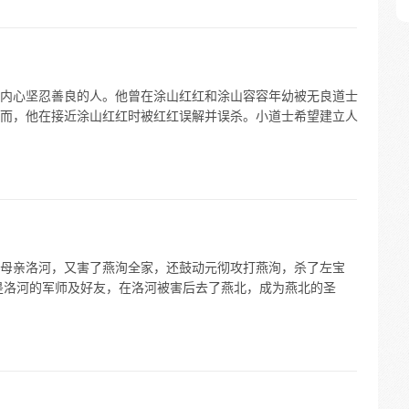
内心坚忍善良的人。他曾在涂山红红和涂山容容年幼被无良道士
而，他在接近涂山红红时被红红误解并误杀。小道士希望建立人
母亲洛河，又害了燕洵全家，还鼓动元彻攻打燕洵，杀了左宝
是洛河的军师及好友，在洛河被害后去了燕北，成为燕北的圣