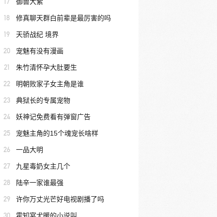
17
御兽大紫
18
修真聊天群白前辈是最厉害的吗
19
天骄战纪 境界
20
宠魅有没有漫画
21
朱竹清怀孕大肚要生
22
明朝败家子女主角是谁
23
典狱长的专属宠物
24
妖神记免费看有弹窗广告
25
宠魅主角的15个魂宠长啥样
26
一品大明
27
九星毒奶女主几个
28
陆辛一家谁最强
29
许你万丈光芒好电视剧播了吗
30
霍知宴尤暖的小说叫