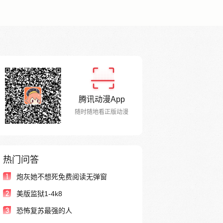
腾讯动漫App
随时随地看正版动漫
热门问答
1
炮灰她不想死免费阅读无弹窗
2
美版监狱1-4k8
3
恐怖复苏最强的人