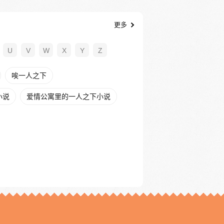
更多
U
V
W
X
Y
Z
唉一人之下
小说
爱情公寓里的一人之下小说