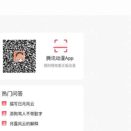
腾讯动漫App
随时随地看正版动漫
热门问答
1
描写日月风云
2
添狗骂人不带脏字
3
月露风云的解释