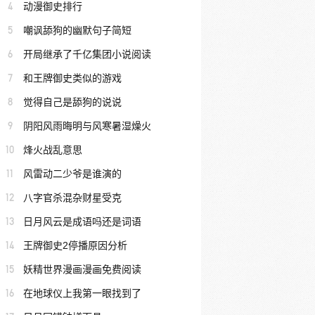
4
动漫御史排行
5
嘲讽舔狗的幽默句子简短
6
开局继承了千亿集团小说阅读
7
和王牌御史类似的游戏
8
觉得自己是舔狗的说说
9
阴阳风雨晦明与风寒暑湿燥火
10
烽火战乱意思
11
风雷动二少爷是谁演的
12
八字官杀混杂财星受克
13
日月风云是成语吗还是词语
14
王牌御史2停播原因分析
15
妖精世界漫画漫画免费阅读
16
在地球仪上我第一眼找到了