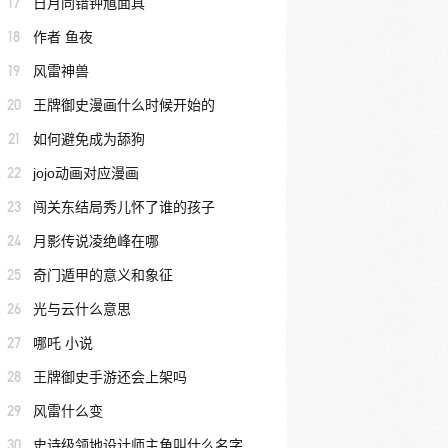
17
日月同错钟馗面具
18
作者 鱼夜
19
风雷神兽
20
王牌御史漫画什么时候开始的
21
如何避免成为舔狗
22
jojo动画对应漫画
23
闯关东结局秀儿怀了谁的孩子
24
月影传说凌绝峰在哪
25
奇门遁甲的意义和象征
26
光与云什么意思
27
哪吒 小说
28
王牌御史手游还会上架吗
29
风雷什么变
30
史诗级领地设计师主角叫什么名字