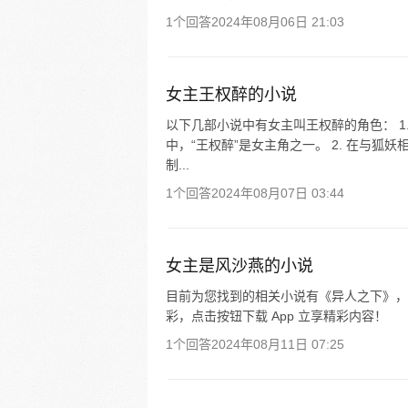
1个回答
2024年08月06日 21:03
女主王权醉的小说
以下几部小说中有女主叫王权醉的角色： 1
中，“王权醉”是女主角之一。 2. 在与
制...
1个回答
2024年08月07日 03:44
女主是风沙燕的小说
目前为您找到的相关小说有《异人之下》，
彩，点击按钮下载 App 立享精彩内容！
1个回答
2024年08月11日 07:25