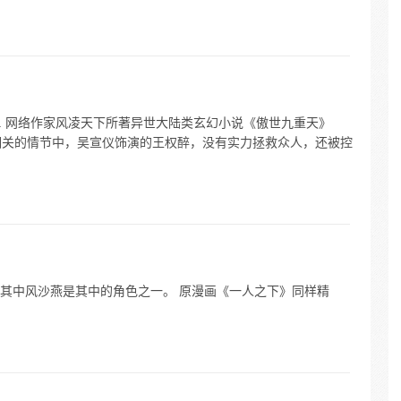
. 网络作家风凌天下所著异世大陆类玄幻小说《傲世九重天》
狐妖相关的情节中，吴宣仪饰演的王权醉，没有实力拯救众人，还被控
其中风沙燕是其中的角色之一。 原漫画《一人之下》同样精