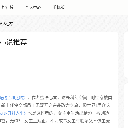
排行榜
个人中心
手机版
小说推荐
小说推荐
，作者蜜语心言，这是科幻空间 - 时空穿梭类
配的主神之路》
，新上任快穿部员工无双开启逆袭改命之旅，像世界1里爬床
也是这作者的，女主重生活出精彩，被剧透
灰的开挂人生》
丰富，无CP，女主三观正，不同故事女主有联系又不像主流