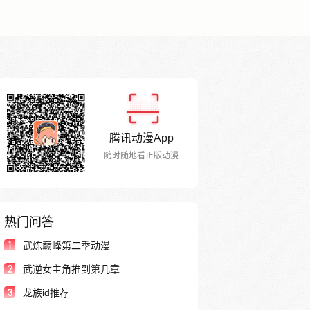
腾讯动漫App
随时随地看正版动漫
热门问答
1
武炼巅峰第二季动漫
2
武逆女主角推到第几章
3
龙族id推荐