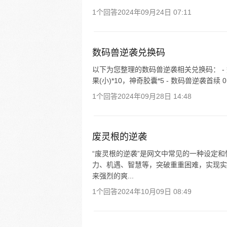
1个回答
2024年09月24日 07:11
数码兽逆袭兑换码
以下为您整理的数码兽逆袭相关兑换码： - 
果(小)*10，神奇胶囊*5 - 数码兽逆袭首续 
1个回答
2024年09月28日 14:48
废灵根的逆袭
“废灵根的逆袭”是网文中常见的一种设定
力、机遇、智慧等，突破重重困难，实现实
来强烈的爽...
1个回答
2024年10月09日 08:49