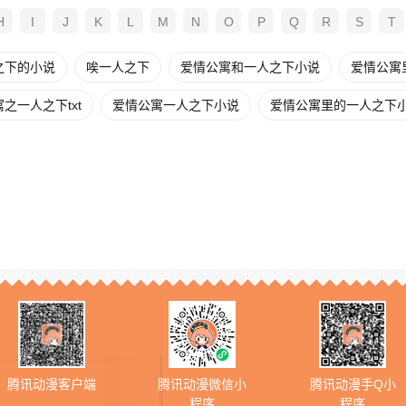
H
I
J
K
L
M
N
O
P
Q
R
S
T
之下的小说
唉一人之下
爱情公寓和一人之下小说
爱情公寓里
之一人之下txt
爱情公寓一人之下小说
爱情公寓里的一人之下
腾讯动漫客户端
腾讯动漫微信小
腾讯动漫手Q小
程序
程序