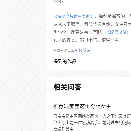
快穿。
，弹剑听禅写的。
《快穿之复仇事务所》
达成未了愿望，情节轻松有趣，女主强
类小说，反穿故事很有趣。
《腹黑攻略》
女主的爽文。都很不错，值得一看！
举报反馈
答案问题点击
提到的作品
相关问答
推荐冯宝宝这个奇葩女主
冯宝宝是中国网络漫画《一人之下》及其衍
但实际上是一位炁功高手。她对过去的记忆
改编作品中，...