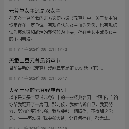
元尊单女主还是双女主
在天蚕土豆所著的东方玄幻小说《元尊》中，关于女主的
设定存在一定争议。有观点认为女主角为夭夭，也有观点
认为苏幼微和武瑶的戏份较为重要，存在单女主或多女主
的不同看法。
1 个回答
2024年09月27日 17:42
天蚕土豆元尊最新章节
目前最新的《元尊》漫画章节是第 633 话（下）。
1 个回答
2024年09月27日 00:17
天蚕土豆的元尊经典台词
以下是天蚕土豆《元尊》中的一些经典台词： “殿下，当年
你帮我踢开了一扇门，那时候，我就告诉自己，我要努
力，努力的变得很强，我想要那一切障碍，不得加之你
身。”——苏幼微 “我要强大到，让任何存在，都无法...
1 个回答
2024年09月26日 22:36