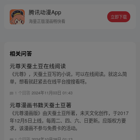
龙，还是圣龙崛起？！
腾讯动漫App
立即下载
海量正版漫画畅快看
相关问答
元尊天蚕土豆在线阅读
《元尊》，天蚕土豆写的小说，可以在线阅读。就这么简
单，想看就赶紧去在线平台搜搜看呀。
1 个回答
2024年11月03日 01:43
元尊漫画书籍天蚕土豆著
《元尊漫画版》由天蚕土豆所著，未天文化创作，于2017
年12月5日上线，每周二、四、六、日更新。应版权方要
求，该漫画不参与免费卡的活动。
1 个回答
2024年10月28日 01:13