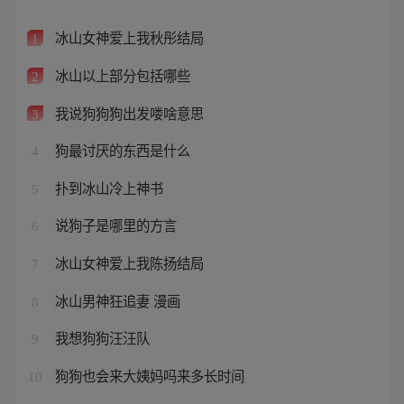
冰山女神爱上我秋彤结局
1
冰山以上部分包括哪些
2
我说狗狗狗出发喽啥意思
3
狗最讨厌的东西是什么
4
扑到冰山冷上神书
5
说狗子是哪里的方言
6
冰山女神爱上我陈扬结局
7
冰山男神狂追妻 漫画
8
我想狗狗汪汪队
9
狗狗也会来大姨妈吗来多长时间
10