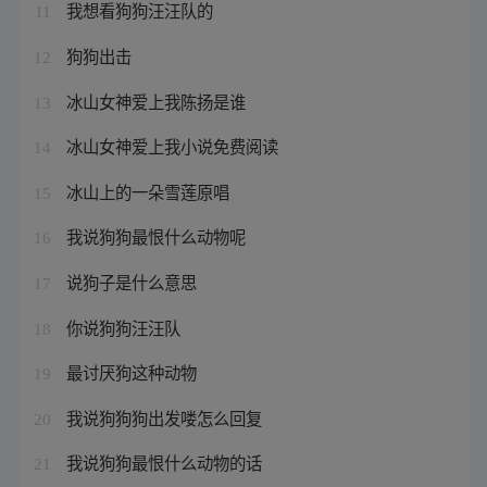
我想看狗狗汪汪队的
11
狗狗出击
12
冰山女神爱上我陈扬是谁
13
冰山女神爱上我小说免费阅读
14
冰山上的一朵雪莲原唱
15
我说狗狗最恨什么动物呢
16
说狗子是什么意思
17
你说狗狗汪汪队
18
最讨厌狗这种动物
19
我说狗狗狗出发喽怎么回复
20
我说狗狗最恨什么动物的话
21