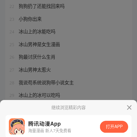
狗狗扔了还能找回来吗
22
小狗你出来
23
冰山上的冰能吃吗
24
冰山男神是女生漫画
25
狗最讨厌什么生肖
26
冰山男神太惹火
27
我说苟系统说狗带小说女主
28
冰山上的冰可以吃吗
29
狗是最讨厌的动物
继续浏览精彩内容
30
腾讯动漫App
打开APP
海量漫画 新人7天免费看