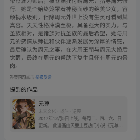
帝苍渊为师后，被苍渊托付给周元，指导周元修
行。她是个始终笼罩着神秘面纱的绝美少女，容
颜祸水级别，但除周元外世上没有生灵可看到其
真容。夭夭性格冷漠至极，具备强大的实力，与
圣族相对，是诸族对抗圣族的最后希望，她与周
元的感情从师徒和伙伴逐渐发展为深厚的情感，
最后确认为周元之妻，在大周王朝与周元大婚后
觉醒，最终在周元的帮助下复生且怀有周元的骨
肉。
答案问题点击
举报反馈
提到的作品
元尊
未天文化 · 战斗 · 逆袭
2017年12月5日上线，每周二、四、六、日
更新。 此漫画由天蚕土豆热门小说《元尊》
改编。少年执笔，龙蛇舞动；劈开乱世，点
亮苍穹。气掌乾坤的世界里，究竟是蟒雀吞