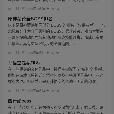
1 个回答
2024年10月01日 21:03
原神蒙德全BOSS排名
以下是原神蒙德地区部分 BOSS 的排名（仅供参考）： 1.
北风狼：作为守门级别的 BOSS，强度较高，难点主要在
于砸冰块的动作易与其他动作形成技能连携，造成玩家角
色暴毙。其有类似迷踪步的全屏跑酷，...
1 个回答
2024年09月13日 07:58
孙悟空是猿神吗
在一些相关的文化作品中，孙悟空被赋予了“猿神”的称呼。
例如在游戏《黑神话：悟空》以及一些漫画作品中，有这
样的表述。但这并非是对孙悟空的普遍且固定的称谓。
1 个回答
2024年08月30日 21:08
西行纪boss
在《西行纪》中，较为强大的反派角色包括元始天尊、暗
魂帝释天等。元始天尊是天宫三大创始人之一，也是暗魂