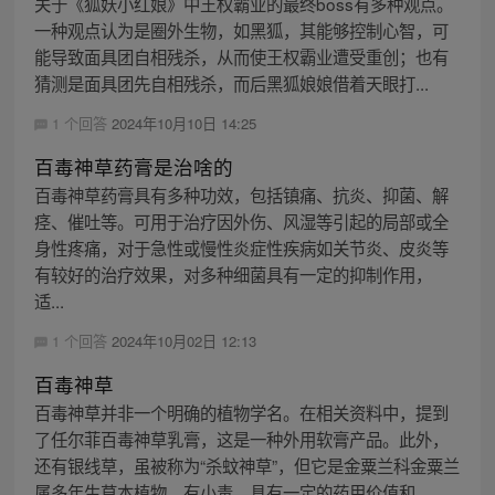
关于《狐妖小红娘》中王权霸业的最终boss有多种观点。
一种观点认为是圈外生物，如黑狐，其能够控制心智，可
能导致面具团自相残杀，从而使王权霸业遭受重创；也有
猜测是面具团先自相残杀，而后黑狐娘娘借着天眼打...
1 个回答
2024年10月10日 14:25
百毒神草药膏是治啥的
百毒神草药膏具有多种功效，包括镇痛、抗炎、抑菌、解
痉、催吐等。可用于治疗因外伤、风湿等引起的局部或全
身性疼痛，对于急性或慢性炎症性疾病如关节炎、皮炎等
有较好的治疗效果，对多种细菌具有一定的抑制作用，
适...
1 个回答
2024年10月02日 12:13
百毒神草
百毒神草并非一个明确的植物学名。在相关资料中，提到
了任尔菲百毒神草乳膏，这是一种外用软膏产品。此外，
还有银线草，虽被称为“杀蚊神草”，但它是金粟兰科金粟兰
属多年生草本植物，有小毒，具有一定的药用价值和...