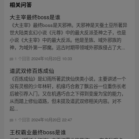
相关问答
大主宰最终boss是谁
《大主宰》最终boss是天邪神。天邪神是天蚕土豆所著异
世大陆类玄幻小说《元尊》中的最大反派圣神之子，也是
小说《大主宰》中的最大反派。他是圣族、域外邪族的
神，为域外第一邪魔。远古时期带领域外邪族侵占了大...
1 个回答
2024年10月23日 10:33
道武双修百炼成仙
《百炼成仙》是幻雨所著武侠仙侠类小说，主要讲述一个
没有灵根的少年林轩，机缘巧合救了飘云谷一位重伤长老
后被引荐入门，又在机遇巧合之下得到变废为宝的能力，
从而踏上修仙道路，但未提及道武双修相关内容。对不
起...
1 个回答
2024年10月20日 22:47
王权霸业最终boss是谁