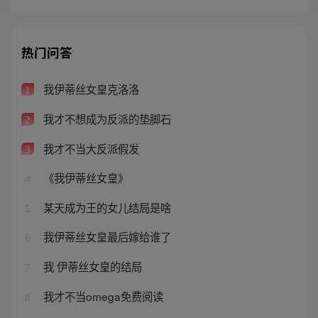
热门问答
我伊蒂丝女皇克洛洛
1
我才不想成为反派的垫脚石
2
我才不当大反派假发
3
《我伊蒂丝女皇》
4
某天成为王的女儿结局是啥
5
我伊蒂丝女皇最后嫁给谁了
6
我 伊蒂丝女皇的结局
7
我才不当omega免费阅读
8