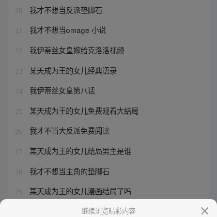
我才不想当反派垫脚石
20
我才不想当omage 小说
21
我伊蒂丝女皇嫁给克洛洛视频
22
某天成为王的女儿经典语录
23
我伊蒂丝女皇第八话
24
某天成为王的女儿免费观看大结局
25
我才不当大反派免费阅读
26
某天成为王的女儿结局男主是谁
27
我才不想当主角的垫脚石
28
某天成为王的女儿漫画结局了吗
29
我才不当大反派
继续浏览精彩内容
30