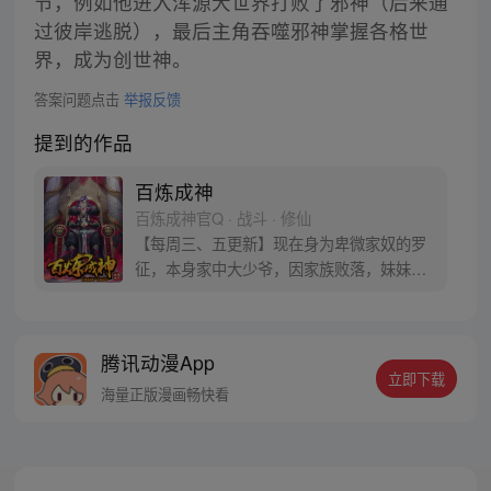
节，例如他进入浑源大世界打败了邪神（后来通
过彼岸逃脱），最后主角吞噬邪神掌握各格世
界，成为创世神。
答案问题点击
举报反馈
提到的作品
百炼成神
百炼成神官Q · 战斗 · 修仙
【每周三、五更新】现在身为卑微家奴的罗
征，本身家中大少爷，因家族败落，妹妹被
强大势力囚禁，无奈只得听命于人。可是天
无绝人之路，父亲留给他的古书中竟然暗藏
炼器神法，可将人炼制成器！而隐藏在这背
腾讯动漫App
后的神秘力量到底是什么？参与周边活动请
立即下载
加QQ粉丝群，关注微信公众号燃哉家族
海量正版漫画畅快看