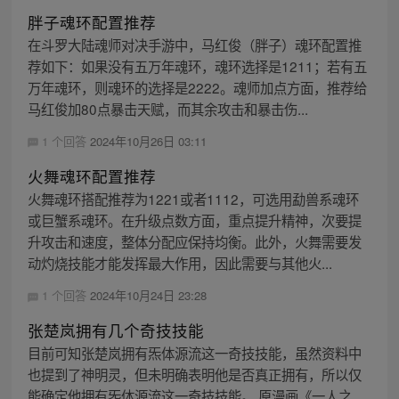
胖子魂环配置推荐
在斗罗大陆魂师对决手游中，马红俊（胖子）魂环配置推
荐如下：如果没有五万年魂环，魂环选择是1211；若有五
万年魂环，则魂环的选择是2222。魂师加点方面，推荐给
马红俊加80点暴击天赋，而其余攻击和暴击伤...
1 个回答
2024年10月26日 03:11
火舞魂环配置推荐
火舞魂环搭配推荐为1221或者1112，可选用勐兽系魂环
或巨蟹系魂环。在升级点数方面，重点提升精神，次要提
升攻击和速度，整体分配应保持均衡。此外，火舞需要发
动灼烧技能才能发挥最大作用，因此需要与其他火...
1 个回答
2024年10月24日 23:28
张楚岚拥有几个奇技技能
目前可知张楚岚拥有炁体源流这一奇技技能，虽然资料中
也提到了神明灵，但未明确表明他是否真正拥有，所以仅
能确定他拥有炁体源流这一奇技技能。 原漫画《一人之