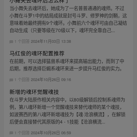
小舞失去魂环后怎么样了
当小舞失去魂环后，她成为了一名普普通通的魂师。不过
小舞在斗罗1中的结局成就是封号斗罗、修罗神的剑鞘，这
意味着她最终拥有9个魂环。小舞前六个魂环可由自己凝结
自动生成（只要等级在70级以下，魂环完全靠自己...
1 个回答
2024年11月03日 13:38
马红俊的魂环配置推荐
在前期，可以选择猛兽系魂环来提高输出能力，而到了中
后期，推荐选择巨蝎系魂环来进一步提升马红俊的实力。
1 个回答
2024年10月26日 09:16
新增的魂环觉醒魂技
在斗罗大陆原作相关内容中，以80级解锁后控制系魂师为
例，第八魂环新增一个觉醒魂技来替代魂师的某个魂技，
如波赛西的第八魂环新增魂技为【魂·沧浪横流】，在解锁
后便会直接替代其原版的4 - 1技能【沧浪横流...
1 个回答
2024年10月26日 06:59