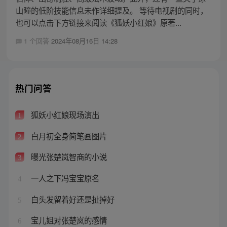
山瞳的低阶技能信息未作详细提及。 等待电视剧的同时，
也可以点击下方链接来阅读《狐妖小红娘》原著...
1 个回答
2024年08月16日 14:28
热门问答
狐妖小红娘现场演出
1
白月初全身简笔画图片
2
曝光张楚岚智商的小说
3
一人之下冯宝宝原名
4
白头发留着好还是扯掉好
5
宝儿姐对张楚岚的感情
6