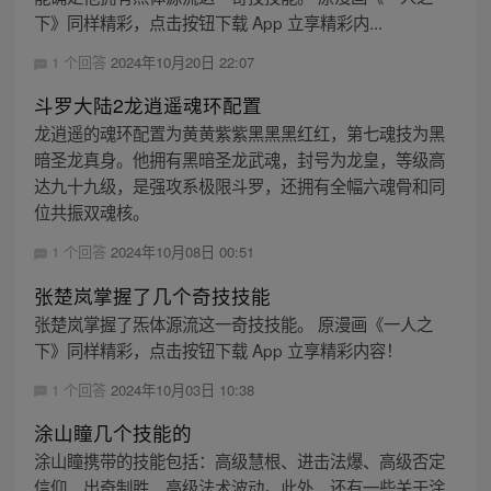
下》同样精彩，点击按钮下载 App 立享精彩内...
1 个回答
2024年10月20日 22:07
斗罗大陆2龙逍遥魂环配置
龙逍遥的魂环配置为黄黄紫紫黑黑黑红红，第七魂技为黑
暗圣龙真身。他拥有黑暗圣龙武魂，封号为龙皇，等级高
达九十九级，是强攻系极限斗罗，还拥有全幅六魂骨和同
位共振双魂核。
1 个回答
2024年10月08日 00:51
张楚岚掌握了几个奇技技能
张楚岚掌握了炁体源流这一奇技技能。 原漫画《一人之
下》同样精彩，点击按钮下载 App 立享精彩内容！
1 个回答
2024年10月03日 10:38
涂山瞳几个技能的
涂山瞳携带的技能包括：高级慧根、进击法爆、高级否定
信仰、出奇制胜、高级法术波动。此外，还有一些关于涂