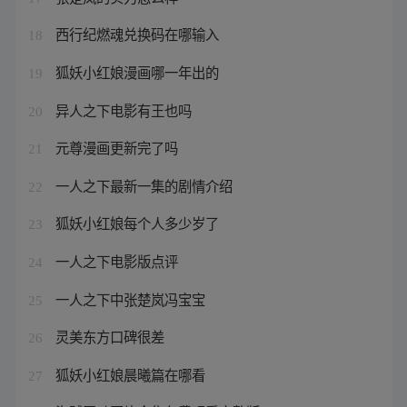
西行纪燃魂兑换码在哪输入
18
狐妖小红娘漫画哪一年出的
19
异人之下电影有王也吗
20
元尊漫画更新完了吗
21
一人之下最新一集的剧情介绍
22
狐妖小红娘每个人多少岁了
23
一人之下电影版点评
24
一人之下中张楚岚冯宝宝
25
灵美东方口碑很差
26
狐妖小红娘晨曦篇在哪看
27