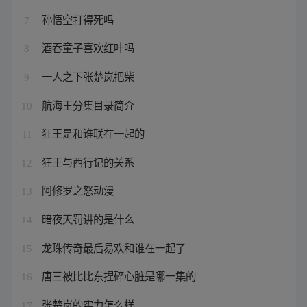
孙悟空打得死吗
7
酒吞童子喜欢红叶吗
8
一人之下张楚岚把柴
9
航海王分集目录简介
10
狂王是和谁联在一起的
11
狂王与西行记的关系
12
阿修罗之怒动漫
13
暗夜天罚讲的是什么
14
龙珠传奇最后易欢和谁在一起了
15
唐三被比比东捏碎心脏是哪一集的
16
张楚岚的实力怎么样
17