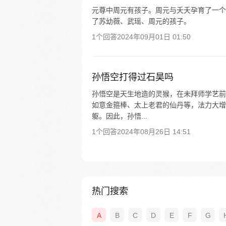
元尊中周元有孩子。周元与夭夭孕育了一个
了苏幼薇、武瑶、周元的孩子。
1个回答
2024年09月01日 01:50
孙悟空打得过石昊吗
孙悟空是天生地造的灵猴，在未拜师学艺前
如意金箍棒、太上老君的仙丹等，法力大增
躯。因此，孙悟...
1个回答
2024年08月26日 14:51
热门搜索
A
B
C
D
E
F
G