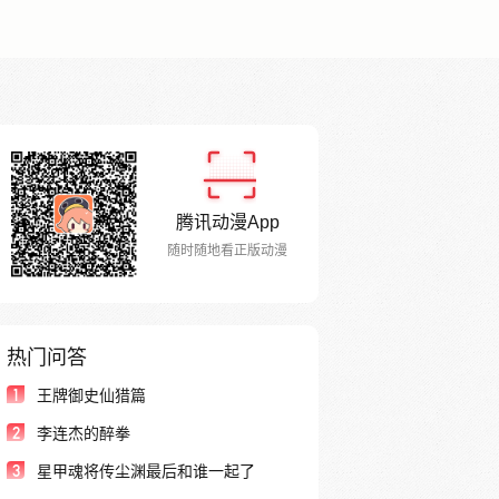
腾讯动漫App
随时随地看正版动漫
热门问答
1
王牌御史仙猎篇
2
李连杰的醉拳
3
星甲魂将传尘渊最后和谁一起了