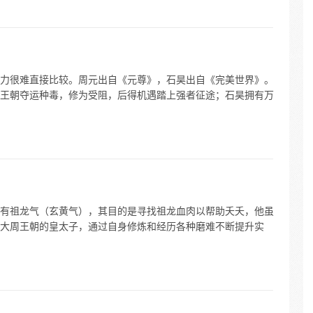
力很难直接比较。周元出自《元尊》，石昊出自《完美世界》。
王朝夺运种毒，修为受阻，后得机遇踏上强者征途；石昊拥有万
有祖龙气（玄黄气），其目的是寻找祖龙血肉以帮助夭夭，他虽
大周王朝的皇太子，通过自身修炼和经历各种磨难不断提升实