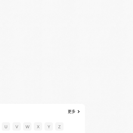
更多
U
V
W
X
Y
Z