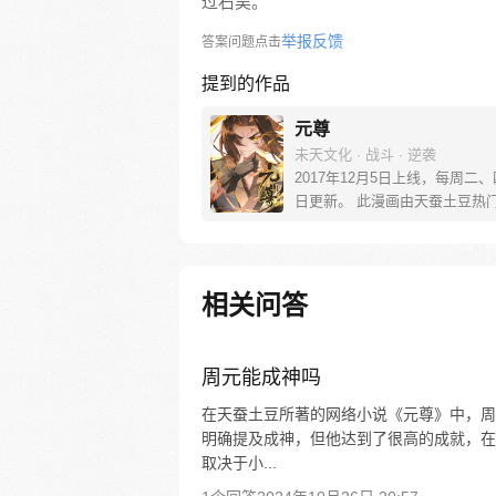
过石昊。
举报反馈
答案问题点击
提到的作品
元尊
未天文化 · 战斗 · 逆袭
2017年12月5日上线，每周二
日更新。 此漫画由天蚕土豆热
《元尊》改编。少年执笔，龙蛇
劈开乱世，点亮苍穹。气掌乾坤
里，究竟是蟒雀吞龙，还是圣龙
起？！
相关问答
周元能成神吗
在天蚕土豆所著的网络小说《元尊》中，周
明确提及成神，但他达到了很高的成就，在
取决于小...