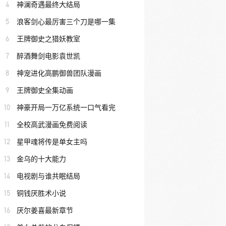
4
神澜奇遇最终大结局
5
浪客剑心最厉害三个刀是哪一集
6
王牌御史之猎妖教室
7
醉酒舞剑电影袁世凯
8
神宠进化高鹏御兽团队漫画
9
王牌御史全集动画
10
神豪开局一万亿系统一口气看完
11
全校高武漫画免费阅读
12
星甲魂将传是单女主吗
13
金乌的十大能力
14
电视剧与谁共眠结局
15
铜钱厌胜术小说
16
厌尔姜喜最新章节