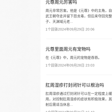
元尊周元厉害吗
周元非常厉害。他是《元尊》中的主角，自
武王朝夺走并留下怨龙毒，但后来夺回完整
子、天渊域元老...
1个回答
2024年09月29日 20:06
元尊里面周元有宠物吗
在《元尊》中，周元的宠物是吞吞。
1个回答
2024年09月28日 23:03
肛周湿疹打封闭针可以根治吗
肛周湿疹通过打封闭针可以在一定程度上缓
用，对控制肛周湿疹的症状有积极效果，其
射后需适当休息...