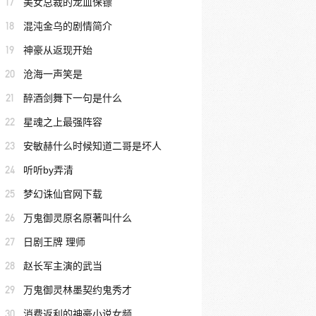
17
美女总裁的龙血保镖
18
混沌金乌的剧情简介
19
神豪从返现开始
20
沧海一声笑是
21
醉酒剑舞下一句是什么
22
星魂之上最强阵容
23
安敏赫什么时候知道二哥是坏人
24
听听by弄清
25
梦幻诛仙官网下载
26
万鬼御灵原名原著叫什么
27
日剧王牌 理师
28
赵长军主演的武当
29
万鬼御灵林墨契约鬼秀才
30
消费返利的神豪小说女频