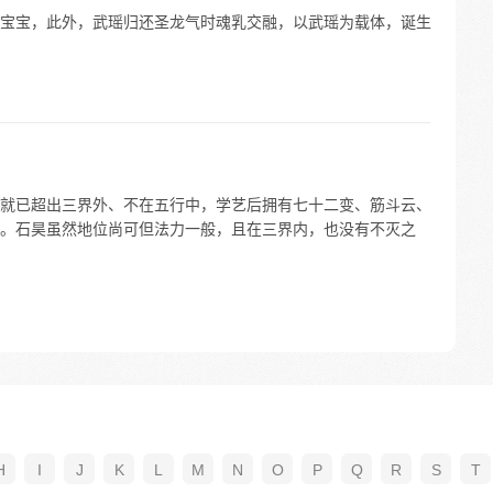
宝宝，此外，武瑶归还圣龙气时魂乳交融，以武瑶为载体，诞生
就已超出三界外、不在五行中，学艺后拥有七十二变、筋斗云、
。石昊虽然地位尚可但法力一般，且在三界内，也没有不灭之
H
I
J
K
L
M
N
O
P
Q
R
S
T