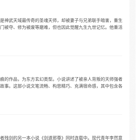
是神武天域最传奇的圣魂天师，却被妻子与兄弟联手暗害，重生
门被夺、修为被废等磨难，但也因此觉醒九生九世记忆。他重活
痕的作品，为东方玄幻类型。小说讲述了被亲人背叛的天师强者
故事。这部小说文笔流畅、构思精巧、充满宿命感，其中包含各
与作者残剑的另一本小说《剑道邪尊》同时连载中。现代青年李然意