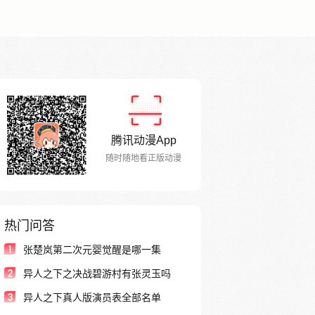
腾讯动漫App
随时随地看正版动漫
热门问答
1
张楚岚第二次元婴觉醒是哪一集
2
异人之下之决战碧游村有张灵玉吗
3
异人之下真人版演员表全部名单