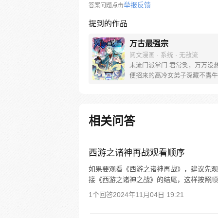
举报反馈
答案问题点击
提到的作品
万古最强宗
阅文漫画 · 系统 · 无敌流
末流门派掌门 君常笑，万万没想
便招来的高冷女弟子深藏不露牛
轰， 路上闭眼救救的男弟子竟
才， 踢个球把重生后的武帝踢
生 看着废物的小弟是个陨落的天
宗门，全是妖孽啊…… 上苍要
相关问答
派逆天，挡不住啊
西游之诸神再战观看顺序
如果要观看《西游之诸神再战》，建议先观
接《西游之诸神之战》的结尾，这样按照顺
1个回答
2024年11月04日 19:21