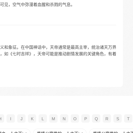
可见，空气中弥漫着血腥和杀戮的气息。
义和象征。在中国神话中，天帝通常是最高主宰，统治诸天万界
，如《七时吉祥》，天帝可能是推动剧情发展的关键角色，有着
H
I
J
K
L
M
N
O
P
Q
R
S
T