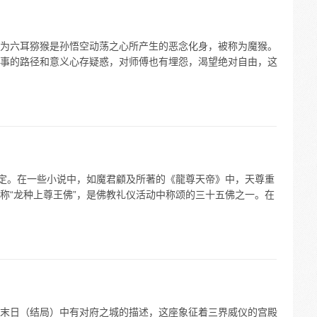
为六耳猕猴是孙悟空动荡之心所产生的恶念化身，被称为魔猴。
事的路径和意义心存疑惑，对师傅也有埋怨，渴望绝对自由，这
设定。在一些小说中，如魔君顧及所著的《龍尊天帝》中，天尊重
称“龙种上尊王佛”，是佛教礼仪活动中称颂的三十五佛之一。在
末日（结局）中有对府之城的描述，这座象征着三界威仪的宫殿