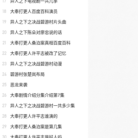
17
异人之下电视剧一共几季
18
大奉打更人百度百科演员
19
异人之下之决战碧游村片头曲
20
异人之下陈朵对廖忠说的话
21
大奉打更人桑泊案真相百度百科
22
大奉打更人许平志被改了记忆
23
异人之下之决战碧游村动漫
24
碧游村张楚岚布局
25
恶龙来袭
26
大奉剧情介绍分集介绍第7集
27
异人之下之决战碧游村一共多少集
28
大奉打更人许平志谁演的
29
大奉打更人桑泊案是第几集
30
大奉打更人许平志是好人吗