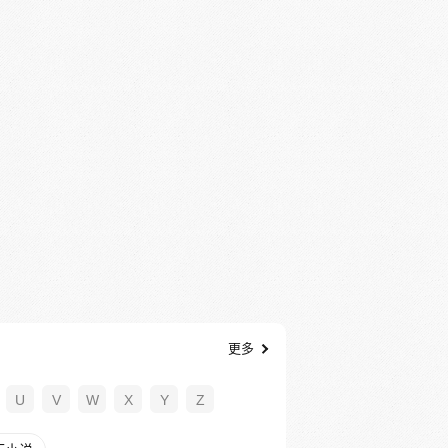
更多
U
V
W
X
Y
Z