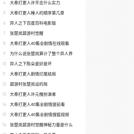
4
大奉打更人许平志什么实力
5
大奉打更人睡人的顺序第几章
6
异人之下百度百科电影版
7
张楚岚碧游村觉醒
8
大奉打更人40集全剧情在线观看
9
为什么说张楚岚算计了整个异人界
10
异人之下陈朵是好是坏
11
大奉打更人剧情烂尾结局
12
碧游村张楚岚设的局
13
大奉打更人许元槐扮演者
14
大奉打更人40集全剧情提前看
15
大奉打更人40集全剧情搜狐视频
16
张楚岚碧游村觉醒神秘力量是什么