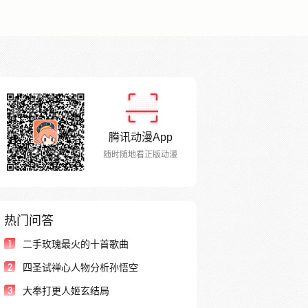
腾讯动漫App
随时随地看正版动漫
热门问答
1
二手玫瑰最火的十首歌曲
2
四圣试禅心人物分析孙悟空
3
大奉打更人姬玄结局