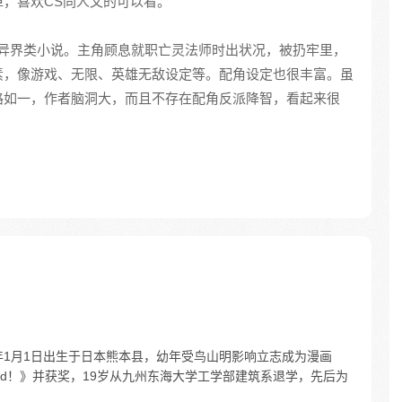
，喜欢CS同人文的可以看。
游戏异界类小说。主角顾息就职亡灵法师时出状况，被扔牢里，
素，像游戏、无限、英雄无敌设定等。配角设定也很丰富。虽
路如一，作者脑洞大，而且不存在配角反派降智，看起来很
年1月1日出生于日本熊本县，幼年受鸟山明影响立志成为漫画
ted！》并获奖，19岁从九州东海大学工学部建筑系退学，先后为