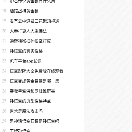
17
炉石传说黄金猿有什么用
18
酒馆战棋黄金猿
19
君有云中道君三花聚顶神通
20
大奉打更人大乘佛法
21
通臂猿猴把孙悟空打废
22
孙悟空的真实性格
23
包车平台app长途
24
悟空影院大全免费版在线观看
25
悟空变成黄金巨猿是哪一集
26
吞噬星空洪和罗峰谁厉害
27
孙悟空的典型性格特点
28
道术是魔法攻击吗
29
黑神话悟空石猿是孙悟空吗
30
王牌孙悟空