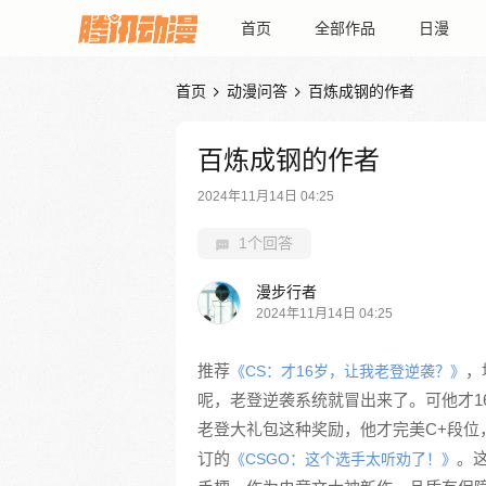
首页
全部作品
日漫
首页
动漫问答
百炼成钢的作者


百炼成钢的作者
2024年11月14日 04:25
1个回答
漫步行者
2024年11月14日 04:25
推荐
，
《CS：才16岁，让我老登逆袭？》
呢，老登逆袭系统就冒出来了。可他才1
老登大礼包这种奖励，他才完美C+段位
订的
。
《CSGO：这个选手太听劝了！》