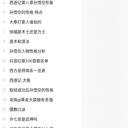
4
西游记第八章孙悟空形象
5
孙悟空的性格 特点
6
大奉打更人谁拍的
7
徐福是术士还是方士
8
道术和道法
9
孙悟空人物性格分析
10
抖音红歌100首歌名单
11
西方巫师体系一览表
12
西游记 大象
13
取经成功后孙悟空的性格
14
龙珠gt黄金大猿猴有多强
15
儒教口诀
16
许七安是武神吗