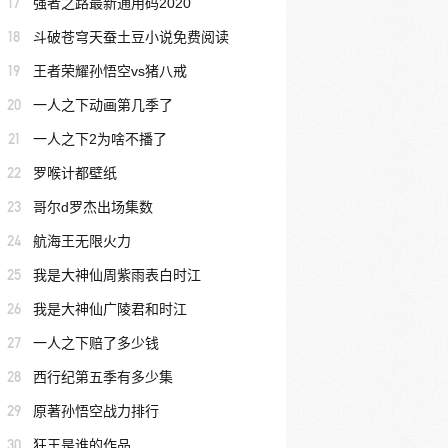
17
强者之路最新通用码2020
18
斗破苍穹天蚕土豆小说免费阅读
19
王者荣耀孙悟空vs猪八戒
20
一人之下动画第几季了
21
一人之下2为啥不播了
22
罗喉计都壁纸
23
哥尔d罗杰出场集数
24
航海王无限火力
25
我是大神仙周紫雨表白时江
26
我是大神仙广陵君和时江
27
一人之下赔了多少钱
28
西行纪第五季有多少集
29
原著孙悟空战力排行
30
狂王是谁的作品