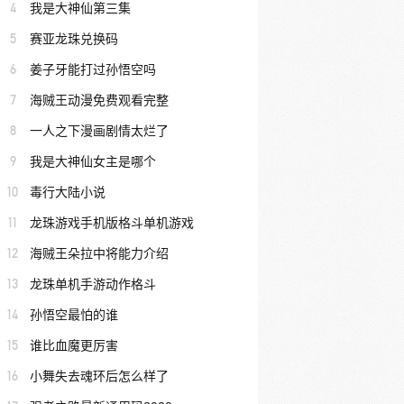
4
我是大神仙第三集
5
赛亚龙珠兑换码
6
姜子牙能打过孙悟空吗
7
海贼王动漫免费观看完整
8
一人之下漫画剧情太烂了
9
我是大神仙女主是哪个
10
毒行大陆小说
11
龙珠游戏手机版格斗单机游戏
12
海贼王朵拉中将能力介绍
13
龙珠单机手游动作格斗
14
孙悟空最怕的谁
15
谁比血魔更厉害
16
小舞失去魂环后怎么样了