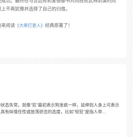
肥成功。最终在与宫远修和爱德御书共同挫败武林阴谋的同
感上不再犹豫并选择了自己的归宿。
接来阅读
经典原著了！
《大奉打更人》
精神状态失常，就像“狂”最初表示狗发疯一样，延伸到人身上可表示
人具有纵情任性或放荡骄恣的态度，比如“轻狂”是指人举...