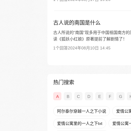
古人说的南国是什么
古人所说的“南国”现多用于中国祖国南方
读《狐妖小红娘》原著提前了解剧情了！
1个回答
2024年08月10日 14:45
热门搜索
A
B
C
D
E
F
G
阿尔泰尔穿越一人之下小说
爱情公
爱情公寓里的一人之下txt
爱情公寓