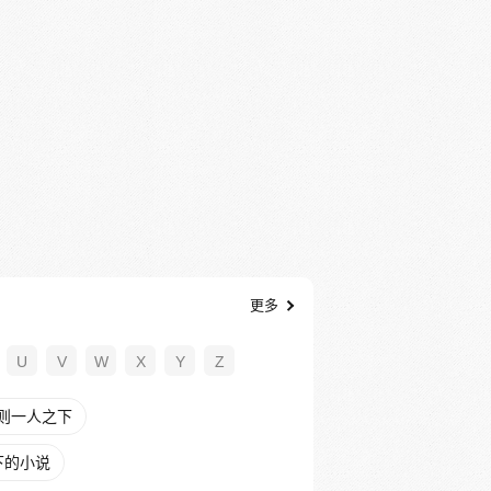
更多
U
V
W
X
Y
Z
则一人之下
下的小说