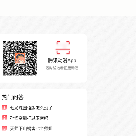
腾讯动漫App
随时随地看正版动漫
热门问答
1
七龙珠国语版怎么没了
2
孙悟空能打过玉帝吗
3
天师下山祸害七个师姐