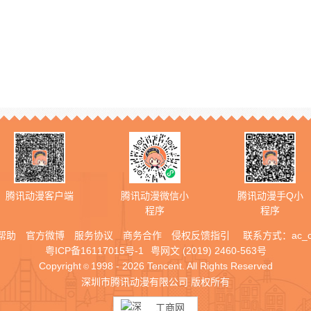
腾讯动漫客户端
腾讯动漫微信小
腾讯动漫手Q小
程序
程序
帮助
官方微博
服务协议
商务合作
侵权反馈指引
联系方式：
ac_
粤ICP备16117015号-1
粤网文 (2019) 2460-563号
Copyright
1998 - 2026 Tencent. All Rights Reserved
©
深圳市腾讯动漫有限公司 版权所有
工商网