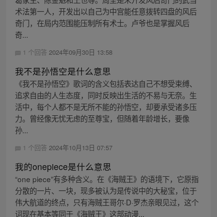
术法第一人，开发出以自己为中宫能任意拨转四盘的风后
奇门，在局内范围能压制所有术士。卢爷也是掌握风后
奇...
1 个回答
2024年09月30日 13:58
我不是孙悟空是什么意思
《我不是孙悟空》歌词的含义包括表达自己不想受束缚、
追求自由的人生态度，同时反映出生活的不易与无奈。生
活中，每个人都不是无所不能的孙悟空，却要承受诸多压
力。曾经像无忧无虑的至尊宝，但随着年龄增长，要像
孙...
1 个回答
2024年10月13日 07:57
我的onepiece是什么意思
“one piece”有多种含义。在《海贼王》的语境下，它原指
分散的一片、一块，现多被认为是传说中的大秘宝，位于
伟大航道的终点，只有海贼王哥尔·D·罗杰亲眼见过，这个
词现在基本等同于《海贼王》这部动漫...