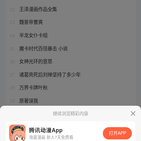
王泽漫画作品全集
22
魏景帝曹爽
23
半龙女仆卡组
24
魔卡时代百倍暴击 小说
25
女神光环的意思
26
诸葛亮死后刘禅坚持了多少年
27
万界卡牌叶秋
28
原著误我
29
女人身上有光芒的寓意
继续浏览精彩内容
30
腾讯动漫App
打开APP
海量漫画 新人7天免费看