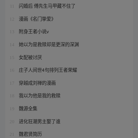
闪婚后 傅先生马甲藏不住了
11
漫画《名门挚爱》
12
附身王者小说v
13
她以为是救赎却是更深的深渊
14
女配被讨厌
15
庄子人间世4句排列王者荣耀
16
穿越成刘禅的漫画
17
我以为他是我的救赎
18
魏源全集
19
进化狂潮男主娶了谁
20
魏君贤简历
21