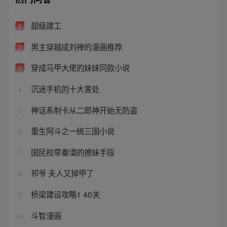
超级建工
1
男主穿越成刘禅的漫画推荐
2
穿成马甲大佬的妹妹同款小说
3
沉迷手机的十大害处
4
神话系制卡从二郎神开始无防盗
5
重生阿斗之一统三国小说
6
国民校草秦漠的撩妹手段
7
祁爷 夫人又掉甲了
8
桥梁建设攻略1 40关
9
斗智漫画
10