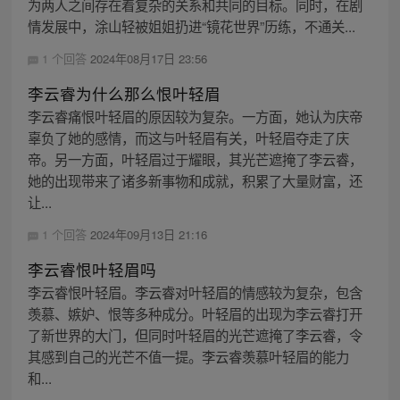
为两人之间存在着复杂的关系和共同的目标。同时，在剧
情发展中，涂山轻被姐姐扔进“镜花世界”历练，不通关...
1 个回答
2024年08月17日 23:56
李云睿为什么那么恨叶轻眉
李云睿痛恨叶轻眉的原因较为复杂。一方面，她认为庆帝
辜负了她的感情，而这与叶轻眉有关，叶轻眉夺走了庆
帝。另一方面，叶轻眉过于耀眼，其光芒遮掩了李云睿，
她的出现带来了诸多新事物和成就，积累了大量财富，还
让...
1 个回答
2024年09月13日 21:16
李云睿恨叶轻眉吗
李云睿恨叶轻眉。李云睿对叶轻眉的情感较为复杂，包含
羡慕、嫉妒、恨等多种成分。叶轻眉的出现为李云睿打开
了新世界的大门，但同时叶轻眉的光芒遮掩了李云睿，令
其感到自己的光芒不值一提。李云睿羡慕叶轻眉的能力
和...