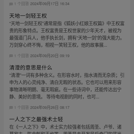
1 个回答
2024年09月17日 16:34
天地一剑轻王权
“天地一剑轻王权”通常是指《狐妖小红娘王权篇》中王权富
贵的形象特点。王权富贵是王权世家的少年天才，被视为
最强道门兵人，他手执长剑，拥有“天地一剑”的强大能力。
万剑穿心终不悔，相视一笑轻王权，他的故事展...
1 个回答
2024年09月20日 09:19
清澄的意思是什么
“清澄”一词有多种含义。在形容水时，指水清而无杂质；引
申为人的心灵纯净、清白无暇的状态。它也可以用来形容
事物清晰明朗、毫无瑕疵。在一些诗词中，还能传达出宁
静、美好的意境。 等待电视剧的同时，也可...
1 个回答
2024年09月26日 08:17
一人之下之最强术士轻
在《一人之下》中，术士实力较强者包括周圣、卢爷、诸
葛家主、陈金魁和王也等。周圣是未开发风后奇门的武当