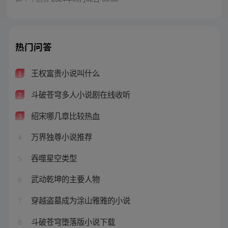
热门问答
王权富贵小说叫什么
1
斗破苍穹多人小说剧在线收听
2
绍宋哪几章比较热血
3
万界独尊小说推荐
4
吞噬星空类型
5
武动乾坤的主要人物
6
穿越盗墓成为涂山雅雅的小说
7
斗破苍穹堕落版小说下载
8