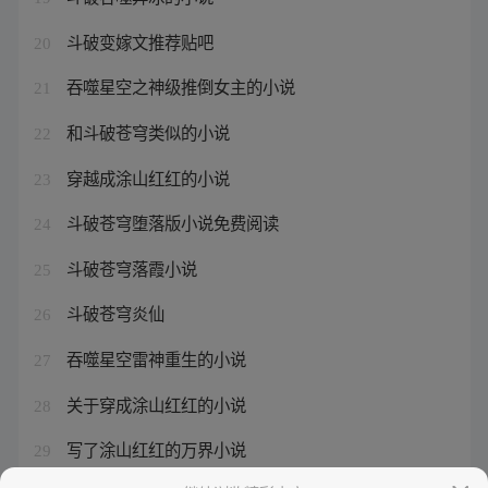
斗破变嫁文推荐贴吧
20
吞噬星空之神级推倒女主的小说
21
和斗破苍穹类似的小说
22
穿越成涂山红红的小说
23
斗破苍穹堕落版小说免费阅读
24
斗破苍穹落霞小说
25
斗破苍穹炎仙
26
吞噬星空雷神重生的小说
27
关于穿成涂山红红的小说
28
写了涂山红红的万界小说
29