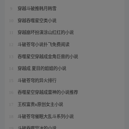
穿越斗破推韩月韩雪
9
穿越吞噬星空类小说
10
穿越崩坏扮演涂山红红的小说
11
斗破苍穹小说扑飞免费阅读
12
吞噬星空穿越成金角巨兽的小说
13
穿越成 夏目的姐姐的小说
14
斗破苍穹的异火排行
15
吞噬星空穿越成雷神的小说推荐
16
王权富贵x原创女主小说
17
斗破苍穹催眠大乱斗系列小说
18
斗破吞噬异冰的小说
19