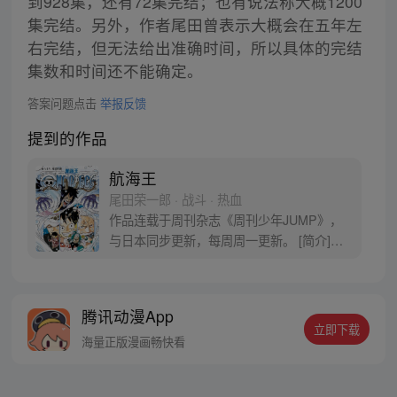
到928集，还有72集完结；也有说法称大概1200
集完结。另外，作者尾田曾表示大概会在五年左
右完结，但无法给出准确时间，所以具体的完结
集数和时间还不能确定。
答案问题点击
举报反馈
提到的作品
航海王
尾田荣一郎 · 战斗 · 热血
作品连载于周刊杂志《周刊少年JUMP》，
与日本同步更新，每周周一更新。 [简介]有
一个梦想成为海盗的少年叫路飞，他因误
食“恶魔果实”而成为了橡皮人，在获得超人
能力的同时付出了一辈子无法游泳的代价。
腾讯动漫App
十年后，路飞为实现与因救他而断臂的杰克
立即下载
斯的约定而出海，开始了以成为海盗王为目
海量正版漫画畅快看
标的伟大的冒险旅程！