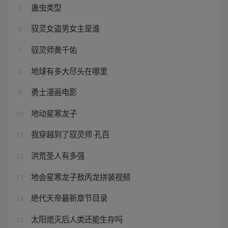
蛊虫类型
5
驭灵女盗男女主是谁
6
驭灵师黄千佑
7
地球有多大尽头在哪里
8
勇士漫画电影
9
地动星寒龙子
10
我穿越到了驭灵师 孔百
11
洪荒圣人有多强
12
地会星寒龙子敖丙龙拼装视频
13
绝代天帝最新章节目录
14
太阳熄灭后人类还能生存吗
15