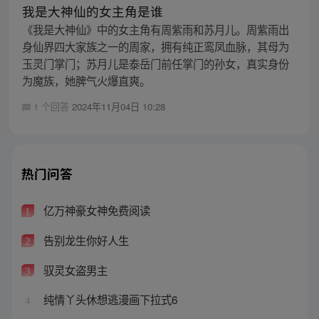
我是大神仙的女主角是谁
《我是大神仙》中的女主角有周紫雨和苏月儿。周紫雨出
身仙界四大家族之一的周家，拥有纯正鸾凤血脉，其母为
玉灵门掌门；苏月儿是泰岳门前任掌门的孙女，真实身份
为魔族，她脾气火爆直爽。
1 个回答
2024年11月04日 10:28
热门问答
亿万神豪女神免费阅读
1
告别龙生你好人生
2
驭灵女盗男主
3
纯情丫头休想逃漫画下拉式6
4