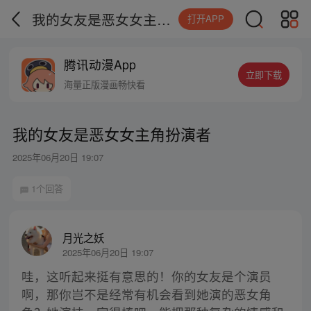
我的女友是恶女女主角扮演者
打开APP
腾讯动漫App
立即下载
海量正版漫画畅快看
我的女友是恶女女主角扮演者
2025年06月20日 19:07
1个回答
月光之妖
2025年06月20日 19:07
哇，这听起来挺有意思的！你的女友是个演员
啊，那你岂不是经常有机会看到她演的恶女角