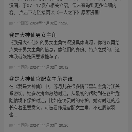
漫画，于07 - 17发布相关介绍，但未查询到更多详细内
容。 点击下方链接阅读《一人之下》原著漫画！
1 个回答
2024年11月02日 15:26
我是大神仙男女主角
《我是大神仙》的男女主角情况没具体说呀，你可以再给
点关于男女主角的信息，像他们的身份、特点之类的，这
样我就能按照要求推荐了。
1 个回答
2024年11月02日 20:12
我是大神仙官配女主角是谁
在《我是大神仙》中，苏月儿在很多情节里与主角时江关
系密切。她多次拼命救助时江，从最初的帮助到在各种危
险情境下保护时江，比如在铸灵时的守护，她对时江的成
长有着重要意义，可被看作是官配女主角。不过周紫羽
也...
1 个回答
2024年11月03日 20:26