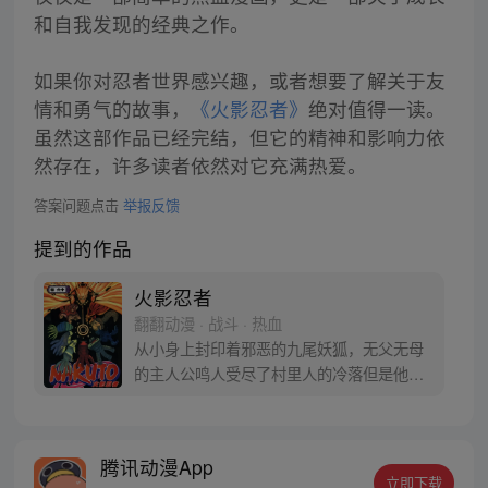
和自我发现的经典之作。
如果你对忍者世界感兴趣，或者想要了解关于友
情和勇气的故事，
《火影忍者》
绝对值得一读。
虽然这部作品已经完结，但它的精神和影响力依
然存在，许多读者依然对它充满热爱。
答案问题点击
举报反馈
提到的作品
火影忍者
翻翻动漫 · 战斗 · 热血
从小身上封印着邪恶的九尾妖狐，无父无母
的主人公鸣人受尽了村里人的冷落但是他却
不知道其中的原因，只是拼命用各种恶作剧
试图吸引大家的注意力，人们却反而更远离
他。好在还是有依卡鲁老师关心他，鸣人的
腾讯动漫App
性格才没有变得扭曲，他总是干劲十足，面
立即下载