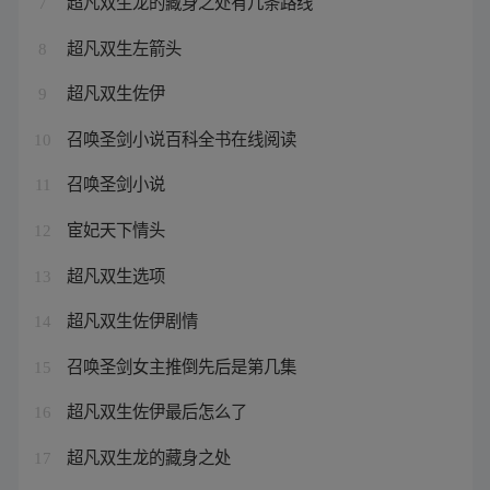
超凡双生龙的藏身之处有几条路线
7
超凡双生左箭头
8
超凡双生佐伊
9
召唤圣剑小说百科全书在线阅读
10
召唤圣剑小说
11
宦妃天下情头
12
超凡双生选项
13
超凡双生佐伊剧情
14
召唤圣剑女主推倒先后是第几集
15
超凡双生佐伊最后怎么了
16
超凡双生龙的藏身之处
17