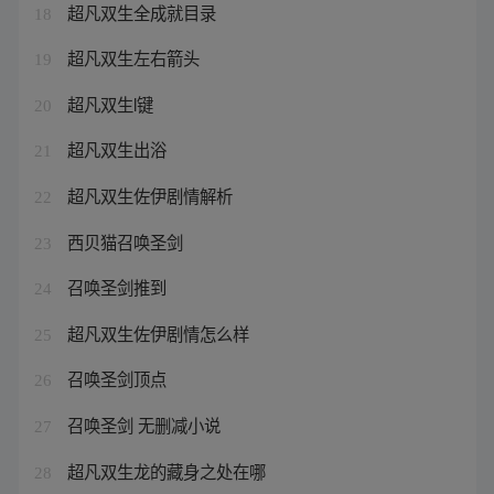
超凡双生全成就目录
18
超凡双生左右箭头
19
超凡双生l键
20
超凡双生出浴
21
超凡双生佐伊剧情解析
22
西贝猫召唤圣剑
23
召唤圣剑推到
24
超凡双生佐伊剧情怎么样
25
召唤圣剑顶点
26
召唤圣剑 无删减小说
27
超凡双生龙的藏身之处在哪
28