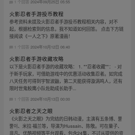
1 个回答
2024年09月25日 05:55
火影忍者手游投币教程
参考资料未提及火影忍者手游投币教程相关内容，对不
起，根据检索到的信息，我不知道如何回答。 点击下方链
接阅读《一人之下》原著漫画！
1 个回答
2024年10月12日 06:40
火影忍者手游收藏攻略
以下是火影忍者手游的收藏攻略： 1. **忍者收藏**： - 对
于新手玩家，可借助游戏中的优惠活动收集忍者。如完成
八天任务可得到宇智波鼬，第二天能获得漩涡鸣人，还有
限时世鬼鲛鹰小队佐助成长助手...
1 个回答
2024年10月13日 00:00
火影忍者之天之眼
《火影之天之眼》为完结的日韩动漫，主演有五条博、뿔
뿔이、米拉·福兰等，导演为Hussain、陈敬。可在量子、
非凡、优酷视频等平台观看，包含24集，不过从提供的资