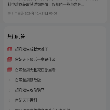
料中难以获取其详细剧情，仅知晓一些与角色...
1 个回答
2024年10月21日 06:06
热门问答
超凡双生成就太难了
1
宦妃天下最后一章是什么
2
召唤圣剑无删减在哪里看
3
召唤圣剑修改版
4
超凡双生攻略骑马
5
宦妃天下百科
6