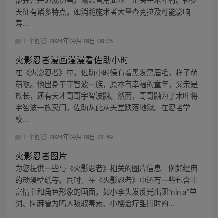
天征有诸多特点，如消耗施术者大量查克拉及可能影响
寿...
1 个回答
2024年09月19日 09:06
火影忍者漫画漫漫看佐助小时
在《火影忍者》中，佐助小时候有着黑发黑眉毛，样子萌
萌哒。他出身于宇智波一族，原本有幸福的童年，父亲是
族长，还有天才哥哥宇智波鼬。然而，哥哥鼬为了木叶将
宇智波一族灭门，佐助从此从天堂跌落地狱。在忍者学
校...
1 个回答
2024年09月19日 21:49
火影忍者图片
为您提供一些与《火影忍者》相关的图片信息，例如经典
的动漫壁纸等。同时，在《火影忍者》中还有一些包含丰
富情节和角色形象的画面，如小李头发反光出现“ninja”单
词、阿麻鲁为鸣人吸取毒素、小樱治疗雏田时的...