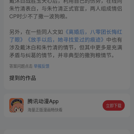
戴沐白战胜玉天心后，利用自己的伤势，在线向
朱竹清表白，与朱竹清正式官宣，两人组成情侣
CP时少不了撒一波狗粮。
另外，在一些同人文如
《离婚后，八零团长悔红
了眼》
《放手以后，她寻找爱过的痕迹》
中也有
涉及戴沐白和朱竹清的情节，但其中更多是充满
矛盾与纠葛的情节，并非典型的撒狗粮情节。
答案问题点击
举报反馈
提到的作品
腾讯动漫App
立即下载
海量正版漫画畅快看