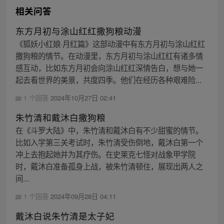
相关问答
东方月初与涂山红红撒狗粮动漫
《狐妖小红娘·月红篇》这部动漫中有东方月初与涂山红红
撒狗粮的情节。在动漫里，东方月初与涂山红红有诸多情
感互动，比如东方月初会向涂山红红深情告白，想与她一
起去看世界的美景，共度四季。他们在经历各种艰难险...
1 个回答
2024年10月27日 02:41
朱竹清和戴沐白撒狗粮
在《斗罗大陆》中，朱竹清和戴沐白有不少甜蜜的情节。
比如入学第三关考试时，朱竹清受伤倒地，戴沐白第一个
冲上去抱起她并为其疗伤。在史莱克七怪对战象甲学院
时，戴沐白准备孤身上战，被朱竹清顿住，展现出两人之
间...
1 个回答
2024年09月28日 04:11
戴沐白说朱竹清是太子妃