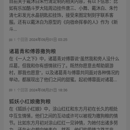
目前关于戴沐白朱竹清定制的相关内容，有以下信息：比
如有乐加酷斗罗大陆周边挂件唐三、小舞、戴沐白、朱竹
清七彩发光水晶钥匙扣挂饰，接受来图定制刻字联系客
服。还有以戴沐白为原型的《向宿命挥拳的人》作为《新
斗...
1 个回答
2024年09月01日 03:25
诸葛青和傅蓉撒狗粮
在《一人之下》中，诸葛青对傅蓉说“虽然我和旁人没什么
瓜葛，但我和你有感情就行了。既然你愿意去帮助碧游
村，那我也愿意”，以及诸葛青与傅蓉共同面对各种情况的
举动，都展现出了他们之间的甜蜜。起初傅蓉面对诸葛...
1 个回答
2024年08月21日 18:36
狐妖小红娘撒狗粮
在《狐妖小红娘》中，涂山红红和东方月初在长久的相处
中互生情愫，他们之间的互动或许可以被视为撒狗粮的情
节。比如东方月初对涂山红红一见钟情，为她付出诸多努
力，还在七夕想向她表白。然而，他们的爱情之路并非