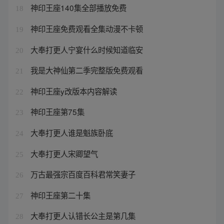
神印王座140集全部播放免费
18
神印王座免费观看全集动漫不卡顿
19
大奉打更人宁宴什么时候知道临安
20
我是大神仙第二季完整版免费观看
21
神印王座y改版本内容解读
22
神印王座第75集
23
大奉打更人谁是魁族卧底
24
大奉打更人宋卿望气
25
万古最强宗百度百科君常笑妻子
26
神印王座第二十集
27
大奉打更人认错长公主是第几集
28