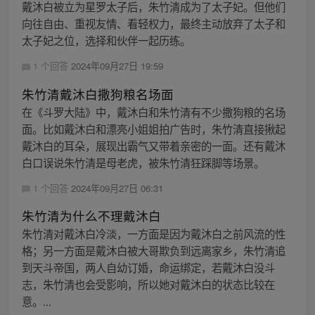
戴沐白被立为星罗太子后，朱竹清成为了太子妃。但他们
向往自由、重视友情、看轻权力，最终主动放弃了太子和
太子妃之位，选择和伙伴一起历练。
1 个回答
2024年09月27日 19:59
朱竹清戴沐白撒狗粮名场面
在《斗罗大陆》中，戴沐白和朱竹清有不少撒狗粮的名场
面。比如戴沐白和漂亮小姐姐拍广告时，朱竹清直接揪起
戴沐白的耳朵，展现出霸气又带着亲密的一面。还有戴沐
白口误说朱竹清是母老虎，被朱竹清狂踩脚等场景。
1 个回答
2024年09月27日 06:31
朱竹清为什么不理戴沐白
朱竹清对戴沐白冷淡，一方面是因为戴沐白之前风流的性
格；另一方面是戴沐白被大哥欺负到远离家乡，朱竹清追
到天斗帝国，两人自幼订婚，命运绑定，若戴沐白没斗
志，朱竹清也会受影响，所以她对戴沐白的状态比较在
意。...