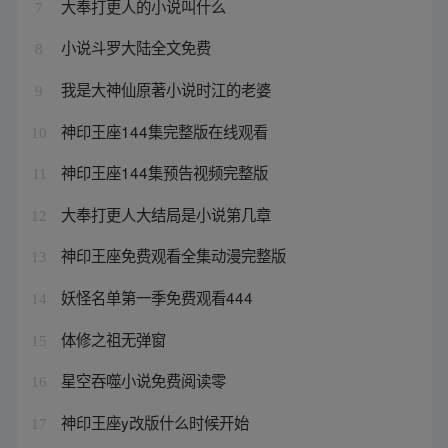
大奉打更人的小说叫什么
7
小说斗罗大陆全文免费
8
我是大神仙原著小说时江的老婆
9
神印王座144集完整版在线观看
10
神印王座144集预告视频完整版
11
大奉打更人大结局是小说第几章
12
神印王座免费观看全集动漫完整版
13
妖怪名单第一季免费观看444
14
体修之祖无弹窗
15
星空吞噬小说免费阅读零
16
神印王座y改版什么时候开始
17