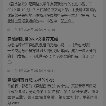
《武炼巅峰》是网络文学作家莫默创作的玄幻小说，于
2012 年 10 月 17 日在起点中文网上架。主要讲述凌霄阁
试炼弟子兼扫地小厮杨开在偶然中获得一本无字黑书，从
此踏上漫漫武道的故事。小说中，武之巅...
1 个回答
2024年09月02日 17:16
穿越到乱世的小说推荐完结
为您推荐以下穿越到乱世的完结小说： - 《承包大明》：
一名交易分析员穿越到大明朝万历年间，成为一位大牙商
的上门女婿。 - 《乱世书》：作者姬叉的作品，均订七万
三。
1 个回答
2024年09月07日 08:51
穿越到西行纪世界的小说
目前有一部名为《穿越西行纪》的小说，其最新章节目录
连载至 5 章，分别是第 1 章“白狼”、第 2 章“长安城”、第 3
章“唐三藏”、第 4 章“紫贤金刚”、第 5 章“初战”，更新时间
为 2023...