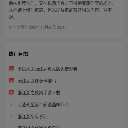
后被引荐入门，又在机遇巧合之下得到变废为宝的能力，
从而踏上修仙道路，但未提及道武双修相关内容。对不
起...
1 个回答
2024年10月20日 22:47
热门问答
不良人之画江湖真人版免费观看
1
画江湖之杯莫停御马
2
画江湖之侠岚手游下载
3
万渣朝凰第二部漫画叫什么
4
画江湖所有系列
5