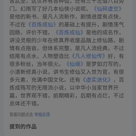
舍武圣，这世界有各种仙，还有三千左道八百旁
门。幻雨写了好几本仙侠小说呢。
《仙碎虚空》
是他的新书，是凡人流新作，剧情进度有点快，
不过在
《百炼成仙》
的基础上有提升，剧情荡气
回肠，评价不错。
《百炼成仙》
是他的成名作，
讲没灵根的少年在修真界收废品踏上修仙路，剧
情有点拖沓，但体系完整，是凡人流经典，不过
结尾有点水，人物塑造比
《凡人修仙传》
好，有
很多粉丝，当年很火。
《仙缘》
是梦如刃写的，
小清新修真小说，讲书生修仙又入世为官，有很
多元素，充满中国文化。还有
《虚实进化》
，百
炼成殇写的无限流小说，以中华小当家世界开
篇，世界观不错，前期精彩，后期有点烂，不过
总体还不错。
答案问题点击
举报反馈
提到的作品