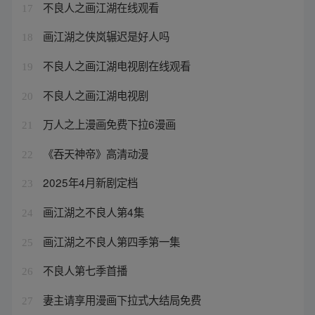
不良人之画江湖在线观看
17
画江湖之侠岚辗迟是好人吗
18
不良人之画江湖电视剧在线观看
19
不良人之画江湖电视剧
20
万人之上漫画免费下拉6漫画
21
《吞天神帝》高清动漫
22
2025年4月新剧定档
23
画江湖之不良人第4集
24
画江湖之不良人第四季第一集
25
不良人第七季首播
26
妻主请享用漫画下拉式大结局免费
27