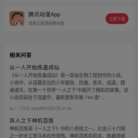
腾讯动漫App
立即下载
海量正版漫画畅快看
相关问答
从一人开始炼蛊成仙
《从一人开始炼蛊成仙》是一部由生物工程创作的小说。
小说中，从苗疆走出的少年御虫、控蛊，炼天、成道，踏
遍诸天。在第一个世界“一人之下”中展开了精彩的故事。该
小说目前处于连载中，最新更新到第 744 章“...
1 个回答
2024年07月27日 07:55
异人之下神机百炼
神机百炼是《一人之下》中的八奇技之一。它由三十六贼
之一的天工堂马本在所领悟。神机百炼在机关、炼器领域