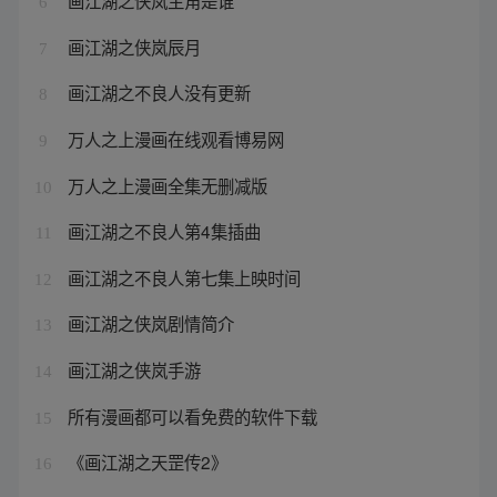
画江湖之侠岚主角是谁
6
画江湖之侠岚辰月
7
画江湖之不良人没有更新
8
万人之上漫画在线观看博易网
9
万人之上漫画全集无删减版
10
画江湖之不良人第4集插曲
11
画江湖之不良人第七集上映时间
12
画江湖之侠岚剧情简介
13
画江湖之侠岚手游
14
所有漫画都可以看免费的软件下载
15
《画江湖之天罡传2》
16