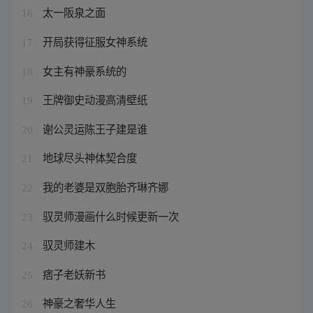
太一阪泉之面
16
开局获得征服女神系统
17
女主有神豪系统的
18
王牌御史动漫高清壁纸
19
谢公灵运陈王子建是谁
20
地球尽头神体契合度
21
我的老婆是双胞胎齐琳齐娜
22
驭灵师漫画什么时候更新一次
23
驭灵师建木
24
痞子老妖新书
25
神豪之奢华人生
26