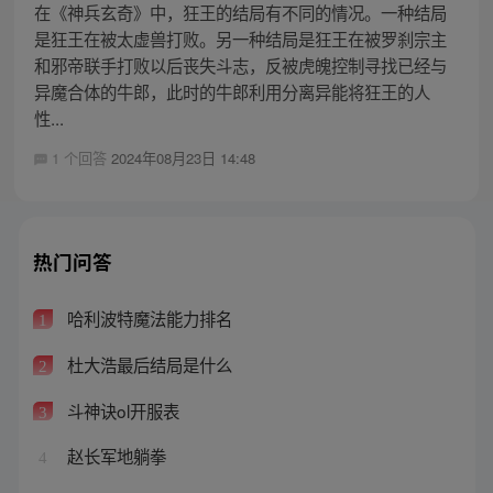
在《神兵玄奇》中，狂王的结局有不同的情况。一种结局
是狂王在被太虚兽打败。另一种结局是狂王在被罗刹宗主
和邪帝联手打败以后丧失斗志，反被虎魄控制寻找已经与
异魔合体的牛郎，此时的牛郎利用分离异能将狂王的人
性...
1 个回答
2024年08月23日 14:48
热门问答
哈利波特魔法能力排名
1
杜大浩最后结局是什么
2
斗神诀ol开服表
3
赵长军地躺拳
4