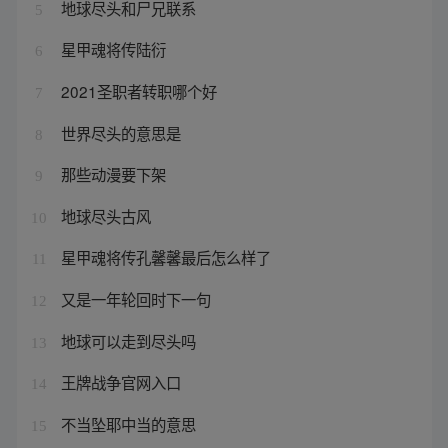
地球尽头和尸兄联系
5
星甲魂将传陆衍
6
2021圣职者转职哪个好
7
世界尽头的意思是
8
那些动漫要下架
9
地球尽头古风
10
星甲魂将传孔馨馨最后怎么样了
11
又是一年轮回时下一句
12
地球可以走到尽头吗
13
王牌战争官网入口
14
不当坠耶中当的意思
15