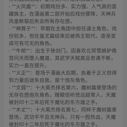
- **火凤凰**：初期戏份多、实力强、人气高的苗
疆族主，在漫画第二部开始后戏份骤降，天神兵
凤皇断裂后失去所有存在感。
- **神算子**：早期在主角团中担任谋士角色，戏
份较多，但在蚩尤篇结束后被燕王取代，逐渐变
成可有可无的角色。
- **牛郎**：出生于铁剑门，因喜欢北冥雪嫉妒南
宫问天而堕入魔道，其武学天赋高且奇遇不断，
实力一直在提升。
- **义正**：登场于漫画大后期，执着于正义但得
到力量后迷失自我，是个炮灰角色。
- **文弱**：十大英杰排名第六，魔树篇章登场的
无存在感炮灰角色，瞎眼但听觉远超常人，天魔
被封印十二年后死于魔化的东方雄之手。
- **木丈**：十大英杰排名第七，同样于魔树篇章
登场，武功平平且无神兵，只有一腔热血，天魔
被封印十二年后死于魔化的东方雄之手。