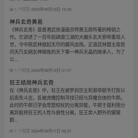
1 个回答
2024年09月13日 10:42
神兵玄奇黄易
《神兵玄奇》是香港武侠漫画宗师黄玉郎所著的畅销之
作。它讲述了一百年前肆虐江湖的大魔头玄天邪帝重现人
世，令中原武林掀起无尽的腥风血雨。正道武林盟主南宫
问天乃女娲女神铸炼的天下第一神兵天晶的继承人，为了
公...
1 个回答
2024年09月13日 01:07
狂王结局神兵玄奇
在《神兵玄奇》中，狂王在被罗刹宗主和邪帝联手打败以
后丧失斗志，反被虎魄控制寻找已经与异魔合体的牛郎。
此时的牛郎已学会悲怒权杖的分离异能，牛郎于是利用分
离异能将狂王的人性与兽性分离，狂王奔入野外的猩猩
群...
1 个回答
2024年09月11日 05:21