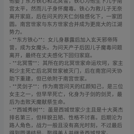
他娶了东方铁心和北冥雪，铁心为他生下儿子南
宫太平，然而儿子身怀魔毒。铁心为救儿子无奈
离开家庭，后在问天的天仁剑极感化下，一家团
圆。南宫世家与东方世家合并成为更庞大的江湖
势力。
- **东方铁心**：女儿身暴露后加入玄天邪帝阵
营，成为女魔头。为问天产子后因儿子魔毒问题
离开，最终在丈夫感化下回归家庭。
- **北冥雪**：其所在的北冥世家命运坎坷，家主
和少主死亡后北冥世家被灭门，后在南宫问天协
助下重建，但已依附于南宫世家。
- **灵剑子**：作为南宫问天的红颜知己，是三位
女主之一，但早早死亡，化身为子剑的剑灵，最
后为击败天魔献祭生命。
- **西城秀树**：虽是西城世家少主且是十大英杰
排名第三，但样貌丑陋、性格不讨喜。后期沦为
路人角色，战力一般且没有高光时刻，不过最后
得到圆满结局，娶得美人并继承西城世家。