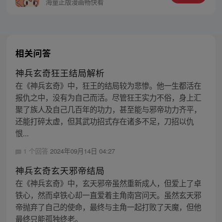
王，更名罗侯。天界与阿修罗的百年大战随
海量正版漫画畅快看
之爆发，少年新王能否担起重任
相关问答
神兵玄奇狂王结局解析
在《神兵玄奇》中，狂王的结局较为悲惨。他一生都活在
报仇之中，没有为自己而活。尽管狂王实力不俗，身上汇
聚了族人及自己几百年的功力，甚至能与邪帝功力齐平，
还能打碎太虚，但其武功招式存在诸多不足，刀招以仇
恨...
1 个回答
2024年09月14日 04:27
神兵玄奇玄天邪帝结局
在《神兵玄奇》中，玄天邪帝虽然重新成人，但爱上了卓
铁心，然而卓铁心却一直爱着主角南宫问天。虽然玄天邪
帝抛弃了自己的使命，最终与主角一起打败了天魔，但他
最终只能孤独终老。