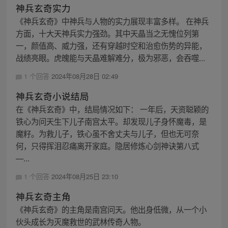
神兵玄奇实力
《神兵玄奇》中神兵与人物的实力展现丰富多样。 在神兵
方面，十大天神兵实力强劲。其中天晶当之无愧位列第
一，颜值高、威力强，还有穿越时空和治愈伤势的异能，
战绩亮眼。虎魄能与天晶难解难分，极为邪恶，会吞噬...
1 个回答
2024年08月28日 02:49
神兵玄奇小说结局
在《神兵玄奇》中，结局情况如下： 一年后，天资聪颖的
铁心为问天生下儿子南宫太平。却发现儿子身怀魔毒，是
魔籽。为救儿子，铁心虽不舍丈夫与儿子，但也无可奈
何，只得挥泪忍痛离开家庭。隐居修炼心剑神诀第八式
—...
1 个回答
2024年08月25日 23:10
神兵玄奇主角
《神兵玄奇》的主角是南宫问天。他出身低微，从一个小
伙头成长为灭魔救世的武林传奇人物。