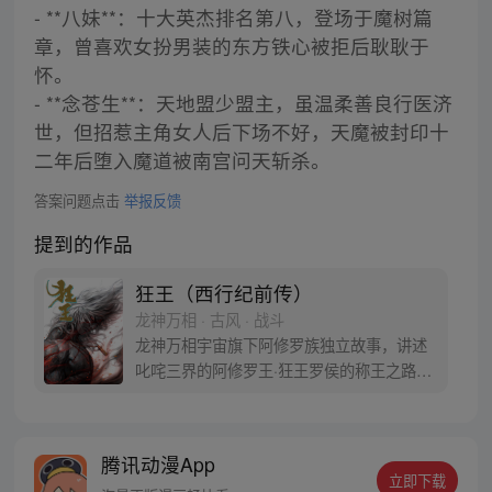
- **八妹**：十大英杰排名第八，登场于魔树篇
章，曾喜欢女扮男装的东方铁心被拒后耿耿于
怀。
- **念苍生**：天地盟少盟主，虽温柔善良行医济
世，但招惹主角女人后下场不好，天魔被封印十
二年后堕入魔道被南宫问天斩杀。
答案问题点击
举报反馈
提到的作品
狂王（西行纪前传）
龙神万相 · 古风 · 战斗
龙神万相宇宙旗下阿修罗族独立故事，讲述
叱咤三界的阿修罗王·狂王罗侯的称王之路。
天生脆弱的阿修罗少年有鱼惨遭神秘阿修罗
突然灭族，自己也被强行带走进行地狱式的
磨炼。经历无数次死亡与重生，蜕变的少年
腾讯动漫App
有鱼最终背负挚友的信念成为阿修罗王—狂
立即下载