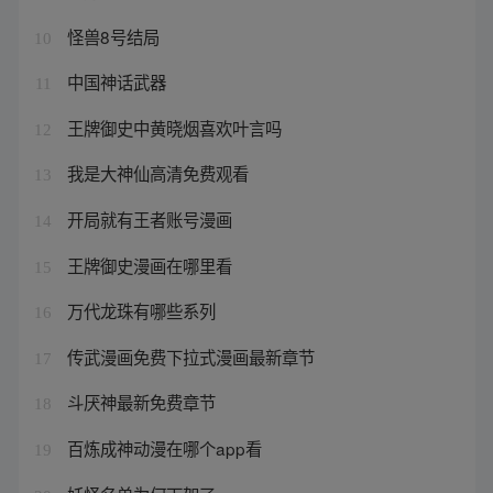
怪兽8号结局
10
中国神话武器
11
王牌御史中黄晓烟喜欢叶言吗
12
我是大神仙高清免费观看
13
开局就有王者账号漫画
14
王牌御史漫画在哪里看
15
万代龙珠有哪些系列
16
传武漫画免费下拉式漫画最新章节
17
斗厌神最新免费章节
18
百炼成神动漫在哪个app看
19