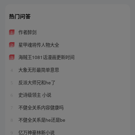
热门问答
作者醉剑
1
星甲魂将传人物大全
2
海贼王1081话漫画更新时间
3
大象无形最简单意思
4
反派大师兄和he了
5
史诗级领主 小说
6
不健全关系内容健康吗
7
不健全关系是he还是be
8
亿万神豪林新小说
9