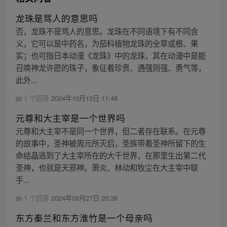
龙珠是骂人的意思吗
否，龙珠不是骂人的意思。龙珠在不同语境下有不同含
义，它可以是中药名，为茄科植物龙珠的全草或根、果
实；也可指日本动漫《龙珠》中的龙珠，其在动漫中是能
召唤神龙许愿的珠子，象征着珍贵、遇强则强、勇气等，
此外...
1 个回答
2024年10月13日 11:48
元尊和大主宰是一个世界吗
元尊和大主宰不是同一个世界，但二者存在联系。在元尊
的故事中，圣神被周元所灭后，圣族带着圣神所留下的生
命结晶逃到了大主宰所在的大千世界，在那里生出第二代
圣神，也就是天邪神。萧炎、林动和牧尘在大主宰中联
手...
1 个回答
2024年09月27日 20:38
东方秦兰和东方淮竹是一个母亲吗