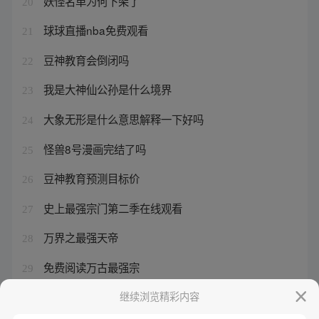
妖怪名单为何下架了
20
球球直播nba免费观看
21
豆神教育会倒闭吗
22
我是大神仙公孙是什么境界
23
大象无形是什么意思解释一下好吗
24
怪兽8号漫画完结了吗
25
豆神教育预测目标价
26
史上最强宗门第二季在线观看
27
万界之最强天帝
28
免费阅读万古最强宗
29
不健全关系最后在一起了吗
继续浏览精彩内容
30