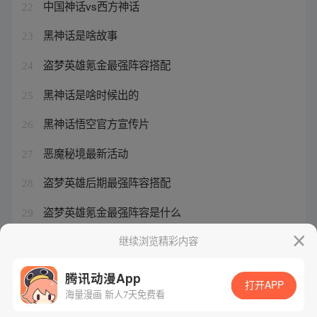
中国神话vs西方神话
22
黑神话是啥故事
23
盗梦英雄氪金最强阵容搭配
24
黑神话是啥时候出的
25
黑神话悟空官方宣传片
26
恶魔秘境最新活动
27
盗梦英雄后期最强阵容搭配
28
盗梦英雄氪金最强阵容是什么
29
为什么骂黑神话悟空
继续浏览精彩内容
30
腾讯动漫App
打开APP
海量漫画 新人7天免费看
腾讯漫画
起点读书
QQ阅读