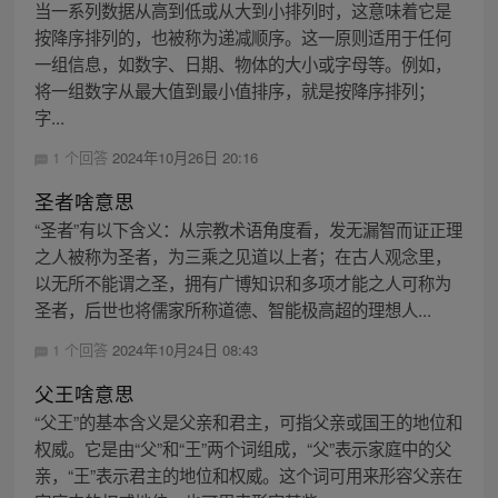
当一系列数据从高到低或从大到小排列时，这意味着它是
按降序排列的，也被称为递减顺序。这一原则适用于任何
一组信息，如数字、日期、物体的大小或字母等。例如，
将一组数字从最大值到最小值排序，就是按降序排列；
字...
1 个回答
2024年10月26日 20:16
圣者啥意思
“圣者”有以下含义：从宗教术语角度看，发无漏智而证正理
之人被称为圣者，为三乘之见道以上者；在古人观念里，
以无所不能谓之圣，拥有广博知识和多项才能之人可称为
圣者，后世也将儒家所称道德、智能极高超的理想人...
1 个回答
2024年10月24日 08:43
父王啥意思
“父王”的基本含义是父亲和君主，可指父亲或国王的地位和
权威。它是由“父”和“王”两个词组成，“父”表示家庭中的父
亲，“王”表示君主的地位和权威。这个词可用来形容父亲在