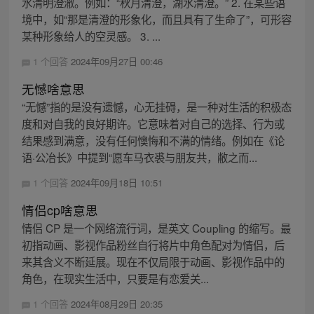
水清明澄澈。例如：“秋月清澄，湖水清澄。” 2. 在某些语
境中，如“那是清澄的形象化，而且具有了生命了”，可形容
某种形象给人的空灵感。 3. ...
1 个回答
2024年09月27日 00:46
无憾啥意思
“无憾”指的是没有遗憾，心无挂碍，是一种对生活的积极态
度和对自我的良好期许。它意味着对自己的选择、行为或
结果感到满意，没有任何懊悔和不满的情绪。例如在《论
语·公冶长》中提到“愿车马衣裘与朋友共，敝之而...
1 个回答
2024年09月18日 10:51
情侣cp啥意思
情侣 CP 是一个网络流行词，是英文 Coupling 的缩写。最
初指动画、影视作品粉丝自行将片中角色配对为情侣，后
来其含义不断延展。现在不仅局限于动画、影视作品中的
角色，在现实生活中，只要是有恋爱关...
1 个回答
2024年08月29日 20:35