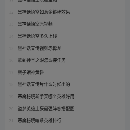
黑神话悟空如意金箍棒效果
12
黑神话悟空原视频
13
黑神话悟空多久上线
14
黑神话宣传视频赤髯龙
15
拿到神圣之眼怎么接任务
16
蛮子诸神黄昏
17
黑神话宣传片什么时候出的
18
恶魔秘境新手买哪个英雄好用
19
盗梦英雄土豪最强阵容搭配图
20
恶魔秘境暗系英雄排行
21