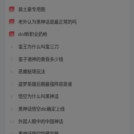
装土豪专用图
1
老外认为黑神话是最正常的吗
2
dnf新职业奶枪
3
蛮王为什么叫蛮三刀
4
蛮子诸神的黄昏多少钱
5
恶魔秘境玩法
6
盗梦英雄后期最强阵容是谁
7
悟空为什么叫黑神话
8
黑神话悟空dlc确定上线
9
外国人眼中的中国神话
10
黑神话悟空隐藏宝箱
11