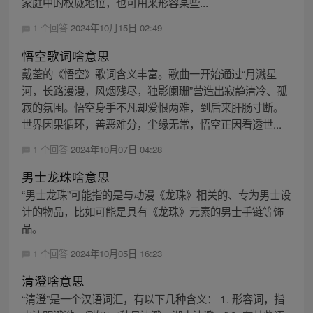
家庭中的权威地位，也可用来形容某些...
1 个回答
2024年10月15日 02:49
悟空歌词啥意思
戴荃的《悟空》歌词含义丰富。歌曲一开始通过“月溅星
河，长路漫漫，风烟残尽，独影阑珊”营造出寂静清冷、孤
寂的氛围。悟空身手不凡却爱恨两难，到后来肝肠寸断。
世界因果循环，善恶难分，尘缘无常，悟空正因看透世...
1 个回答
2024年10月07日 04:28
男士龙珠啥意思
“男士龙珠”可能指的是与动漫《龙珠》相关的、专为男士设
计的物品，比如可能是具有《龙珠》元素的男士手链等饰
品。
1 个回答
2024年10月05日 16:23
清澄啥意思
“清澄”是一个汉语词汇，有以下几种含义： 1. 形容词，指