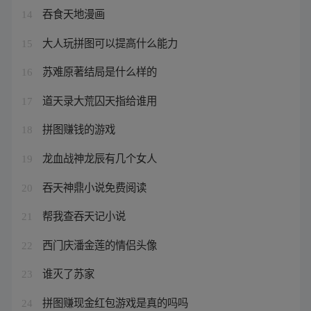
吞食天地漫画
14
大人玩拼图可以提高什么能力
15
苏难原著结局是什么样的
16
道天录大荒囚天指给谁用
17
拼图赚钱的游戏
18
龙血战神龙辰有几个女人
19
吞天神鼎小说免费阅读
20
帮我查吞天记小说
21
西门庆潘金莲的情侣头像
22
谁灭了苏家
23
拼图赚现金红包游戏是真的吗吗
24