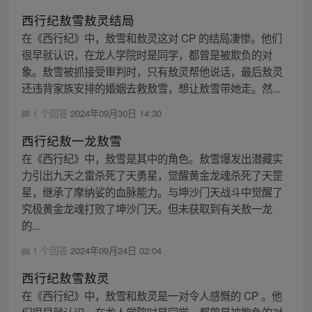
西行纪敖雪敖灵结局
在《西行纪》中，敖雪和敖灵这对 CP 的结局凄惨。他们
很早就认识，在龙人学院时是同学，都曾是被欺负的对
象。敖雪被抓接受审判时，只有敖灵帮他说话，最后敖灵
还违背家族安排的婚姻去救敖雪，想让敖雪带她走。然...
1 个回答
2024年09月30日 14:30
西行纪敖一龙敖雪
在《西行纪》中，敖雪是其中的角色。敖雪爆发出潜藏实
力引出九天之雷杀死了天勇星，觉醒黄金龙魂杀死了天罡
星，继承了摩纳娑的血脉能力。与坤沙门天战斗中觉醒了
究极黄金龙魂打败了坤沙门天。但未获取到有关敖一龙
的...
1 个回答
2024年09月24日 02:04
西行纪敖雪敖灵
在《西行纪》中，敖雪和敖灵是一对令人感慨的 CP 。他