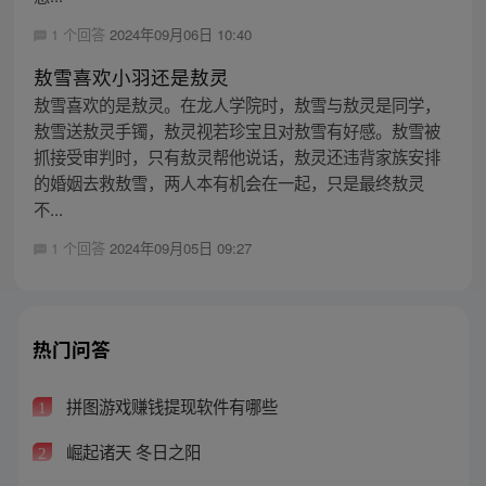
1 个回答
2024年09月06日 10:40
敖雪喜欢小羽还是敖灵
敖雪喜欢的是敖灵。在龙人学院时，敖雪与敖灵是同学，
敖雪送敖灵手镯，敖灵视若珍宝且对敖雪有好感。敖雪被
抓接受审判时，只有敖灵帮他说话，敖灵还违背家族安排
的婚姻去救敖雪，两人本有机会在一起，只是最终敖灵
不...
1 个回答
2024年09月05日 09:27
热门问答
拼图游戏赚钱提现软件有哪些
1
崛起诸天 冬日之阳
2