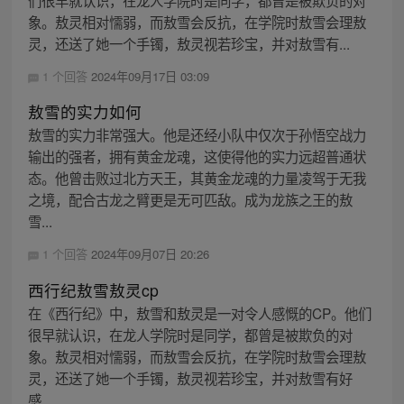
们很早就认识，在龙人学院时是同学，都曾是被欺负的对
象。敖灵相对懦弱，而敖雪会反抗，在学院时敖雪会理敖
灵，还送了她一个手镯，敖灵视若珍宝，并对敖雪有...
1 个回答
2024年09月17日 03:09
敖雪的实力如何
敖雪的实力非常强大。他是还经小队中仅次于孙悟空战力
输出的强者，拥有黄金龙魂，这使得他的实力远超普通状
态。他曾击败过北方天王，其黄金龙魂的力量凌驾于无我
之境，配合古龙之臂更是无可匹敌。成为龙族之王的敖
雪...
1 个回答
2024年09月07日 20:26
西行纪敖雪敖灵cp
在《西行纪》中，敖雪和敖灵是一对令人感慨的CP。他们
很早就认识，在龙人学院时是同学，都曾是被欺负的对
象。敖灵相对懦弱，而敖雪会反抗，在学院时敖雪会理敖
灵，还送了她一个手镯，敖灵视若珍宝，并对敖雪有好
感...