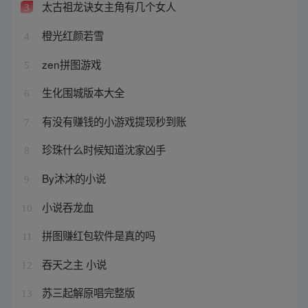
太古祖龙诀女主角有几个女人
3
橙光红颜若雪
4
zen拼图游戏
5
生化围城版本大全
6
有没有赚钱的小游戏提现秒到账
7
珍珠什么时候知道沈家凶手
8
By沐沐的小说
9
小说吞龙血
10
拼图赚红包软件是真的吗
11
吞天之主 小说
12
苏三起解原唱完整版
13