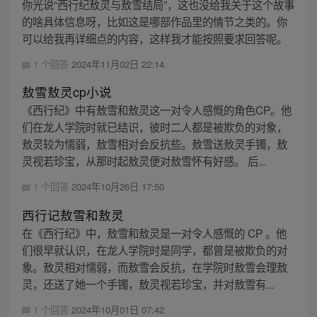
你光说“西行纪敖灵与敖雪结局”，这也没给我关于这个故事
的啥具体信息呀，比如这是哪部作品里的情节之类的。你
可以给我再详细点的内容，这样我才能按照要求回答呢。
1 个回答
2024年11月02日 22:14
敖雪敖灵cp小说
《西行纪》中有敖雪和敖灵这一对令人感慨的角色CP。他
们在龙人学院时就已结识，彼时二人都是被欺负的对象，
敖灵较为懦弱，敖雪相对会反抗些。敖雪送敖灵手镯，敖
灵视若珍宝，从那时起敖灵便对敖雪怀有好感。 后...
1 个回答
2024年10月26日 17:50
西行记敖雪和敖灵
在《西行纪》中，敖雪和敖灵是一对令人感慨的 CP 。他
们很早就认识，在龙人学院时是同学，都曾是被欺负的对
象。敖灵相对懦弱，而敖雪会反抗，在学院时敖雪会理敖
灵，还送了她一个手镯，敖灵视若珍宝，并对敖雪有...
1 个回答
2024年10月01日 07:42