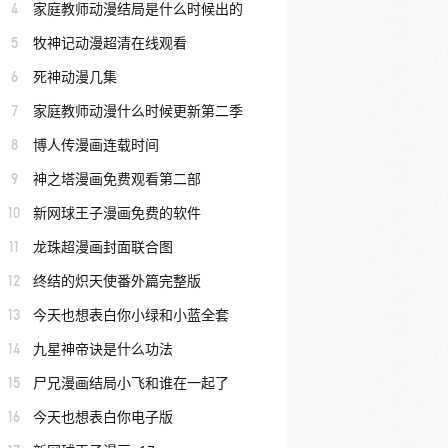
4
家庭教师动漫结局是什么时候出的
5
牧神记动漫超清在线观看
6
死神动漫几集
7
家庭教师动漫什么时候更新第二季
8
博人传漫画连载时间
9
神之塔漫画免费观看第二部
10
新网球王子漫画免费的软件
11
龙珠超漫画封面联合图
12
终结的炽天使番外篇完整版
13
今天也想表白你小绿和小蓝全套
14
九星神帝诀是什么功法
15
尸兄漫画结局小飞和谁在一起了
16
今天也想表白你电子版