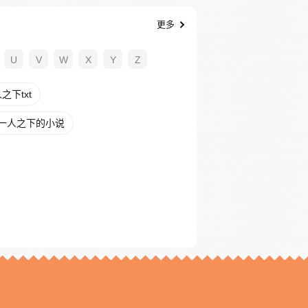
更多
U
V
W
X
Y
Z
下txt
一人之下的小说