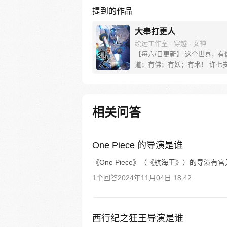
提到的作品
大奉打更人
绘远工作室 · 穿越 · 女神
【每六/日更新】 这个世界，有
道；有佛；有妖；有术！ 许七
来，发现自己身处囹圄，三日后
放边陲？！ 他起初的梦想只是
便在这个世界里当个富翁悠闲度
果…… 改编自阅文集团作者卖
相关问答
同名小说 QQ群号：799493374
One Piece 的导演是谁
《One Piece》（《航海王》）的导演
1个回答
2024年11月04日 18:42
西行纪之狂王导演是谁