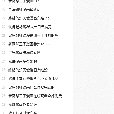
17
新网球王子漫画u17
18
星海镖师漫画最新话
19
终结的炽天使漫画完结了么
20
牧神记动漫26集一口气看完
21
家庭教师动漫是哪一年开播的啊
22
新网球王子漫画番外148.5
23
尸兄漫画结局没看懂
24
龙珠漫画多久出的
25
终结的炽天使漫画完结没
26
武神主宰动漫播放到小说第几章
27
家庭教师动画什么时候完结的
28
新网球王子漫画在线观看全部免费
29
龙珠漫画作者是谁
30
遮天什么时候完结