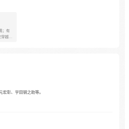
儒；有
安穿越醒
就要流
自保，顺
日，结
报小郎君
有宮元宏彰、宇田钢之助等。