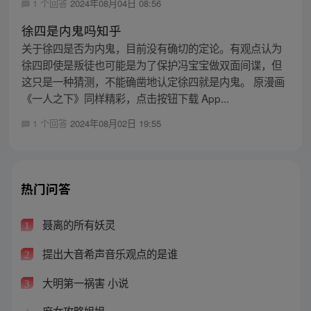
1 个回答
2024年08月04日 08:56
徐四是内鬼吗知乎
关于徐四是否为内鬼，目前没有确切的定论。有观点认为
徐四即使是叛徒也可能是为了保护冯宝宝做双面间谍，但
这只是一种猜测，不能确凿地认定徐四就是内鬼。 原漫画
《一人之下》同样精彩，点击按钮下载 App...
1 个回答
2024年08月02日 19:55
热门问答
聂离的所有妖灵
1
提出大音希声音乐观点的是谁
2
大明第一祸害 小说
3