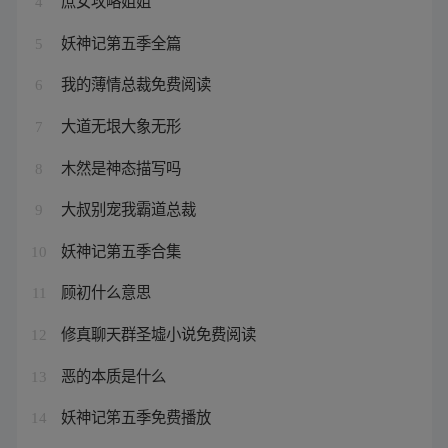
庶女攻略姐姐
4
妖神记第五季全篇
5
我的薄情总裁免费阅读
6
大道无垠大象无形
7
木然是神态描写吗
8
大叔别宠我霸道总裁
9
妖神记第五季合集
10
顾初什么意思
11
修真聊天群圣墟小说免费阅读
12
恶的本质是什么
13
妖神记笫五季免费播放
14