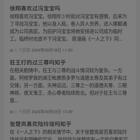
徐翔喜欢过冯宝宝吗
徐翔喜欢冯宝宝。徐翔年少时就对冯宝宝有感情，后来为
了寻找冯宝宝，他以身入局，卷入异人世界，进入哪都通
成为公司高层，为庇护冯宝宝将她安排进公司成为临时
工，临终时也放不下冯宝宝。 原漫画《一人之下》同...
1 个回答
2024年09月18日 11:50
狂王打的过三尊吗知乎
在相关剧情中，狂王与三尊的战斗情况较为复杂。一方
面，阿修罗族的渊王毗摩质多罗与道德太尊及其弟子有过
交锋；另一方面，天神这边，三尊之一的道德天尊、三眼
神将、夜叉鬼王、杀心尊者陆续败北。但对于狂王与三尊
直...
1 个回答
2024年09月03日 13:09
张楚岚喜欢陆玲珑吗知乎
在《一人之下》的相关情节中，关于张楚岚是否喜欢陆玲
珑并没有明确的定论。 陆玲珑与张楚岚有一定的交集和互