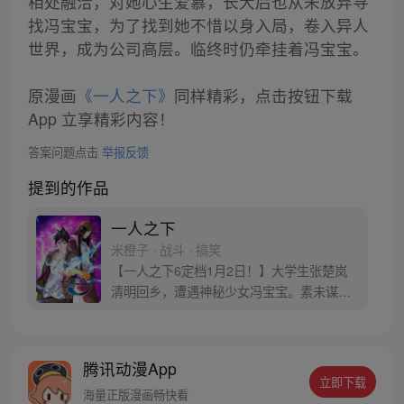
相处融洽，对她心生爱慕，长大后也从未放弃寻
找冯宝宝，为了找到她不惜以身入局，卷入异人
世界，成为公司高层。临终时仍牵挂着冯宝宝。
原漫画
《一人之下》
同样精彩，点击按钮下载
App 立享精彩内容！
答案问题点击
举报反馈
提到的作品
一人之下
米橙子 · 战斗 · 搞笑
【一人之下6定档1月2日！】大学生张楚岚
清明回乡，遭遇神秘少女冯宝宝。素未谋面
的冯宝宝却对张楚岚异常熟悉，并将其带去
自己打工的快递公司。为了帮冯宝宝寻找她
的身世，也为了查清自己与爷爷身上的秘
腾讯动漫App
密，张楚岚的生活被彻底颠覆，与冯宝宝一
立即下载
同踏上“异人”之旅。
海量正版漫画畅快看