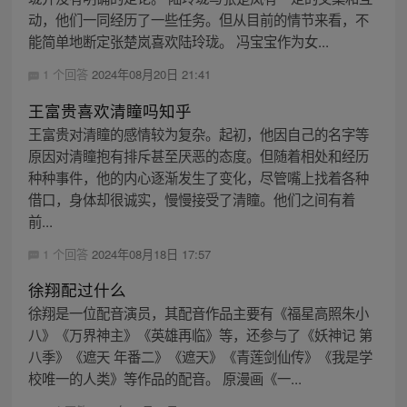
动，他们一同经历了一些任务。但从目前的情节来看，不
能简单地断定张楚岚喜欢陆玲珑。 冯宝宝作为女...
1 个回答
2024年08月20日 21:41
王富贵喜欢清瞳吗知乎
王富贵对清瞳的感情较为复杂。起初，他因自己的名字等
原因对清瞳抱有排斥甚至厌恶的态度。但随着相处和经历
种种事件，他的内心逐渐发生了变化，尽管嘴上找着各种
借口，身体却很诚实，慢慢接受了清瞳。他们之间有着
前...
1 个回答
2024年08月18日 17:57
徐翔配过什么
徐翔是一位配音演员，其配音作品主要有《福星高照朱小
八》《万界神主》《英雄再临》等，还参与了《妖神记 第
八季》《遮天 年番二》《遮天》《青莲剑仙传》《我是学
校唯一的人类》等作品的配音。 原漫画《一...