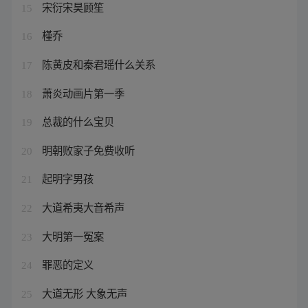
宋衍宋昊顾笙
15
槿乔
16
陈黄皮和秦君瑶什么关系
17
萧炎动画片第一季
18
总裁的什么宝贝
19
明朝败家子免费收听
20
起明字男孩
21
大道希夷大音希声
22
大明第一冤案
23
罪恶的定义
24
大道无形 大象无声
25