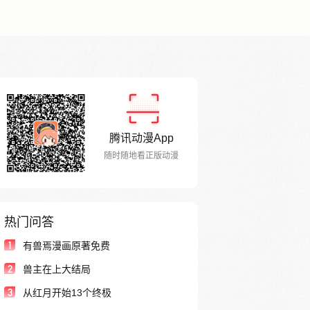
腾讯动漫App
随时随地看正版动漫
热门问答
1
有兽焉漫画原著免费
2
兽主在上大结局
3
从红月开始13个终极