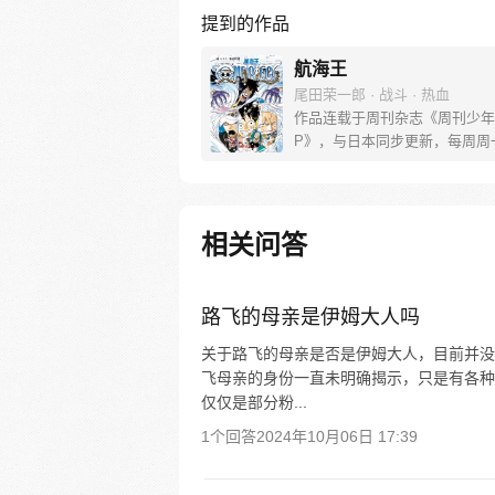
提到的作品
航海王
尾田荣一郎 · 战斗 · 热血
作品连载于周刊杂志《周刊少年
P》，与日本同步更新，每周周
[简介]有一个梦想成为海盗的少
飞，他因误食“恶魔果实”而成为
人，在获得超人能力的同时付出
子无法游泳的代价。十年后，路
相关问答
现与因救他而断臂的杰克斯的约
海，开始了以成为海盗王为目标
的冒险旅程！
路飞的母亲是伊姆大人吗
关于路飞的母亲是否是伊姆大人，目前并没
飞母亲的身份一直未明确揭示，只是有各种
仅仅是部分粉...
1个回答
2024年10月06日 17:39