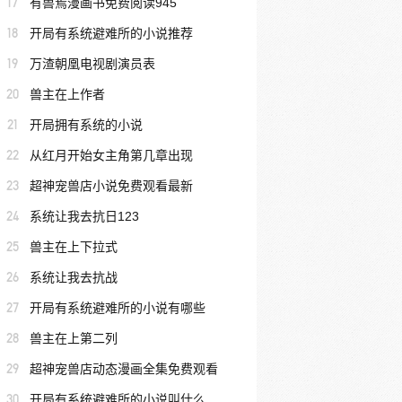
17
有兽焉漫画书免费阅读945
18
开局有系统避难所的小说推荐
19
万渣朝凰电视剧演员表
20
兽主在上作者
21
开局拥有系统的小说
22
从红月开始女主角第几章出现
23
超神宠兽店小说免费观看最新
24
系统让我去抗日123
25
兽主在上下拉式
26
系统让我去抗战
27
开局有系统避难所的小说有哪些
28
兽主在上第二列
29
超神宠兽店动态漫画全集免费观看
30
开局有系统避难所的小说叫什么