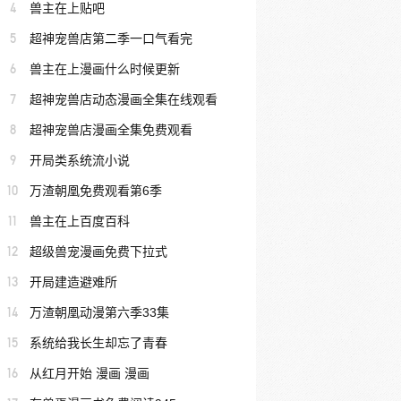
4
兽主在上贴吧
5
超神宠兽店第二季一口气看完
6
兽主在上漫画什么时候更新
7
超神宠兽店动态漫画全集在线观看
8
超神宠兽店漫画全集免费观看
9
开局类系统流小说
10
万渣朝凰免费观看第6季
11
兽主在上百度百科
12
超级兽宠漫画免费下拉式
13
开局建造避难所
14
万渣朝凰动漫第六季33集
15
系统给我长生却忘了青春
16
从红月开始 漫画 漫画