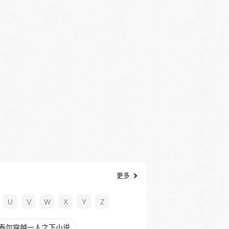
更多
U
V
W
X
Y
Z
泰尔穿越一人之下小说