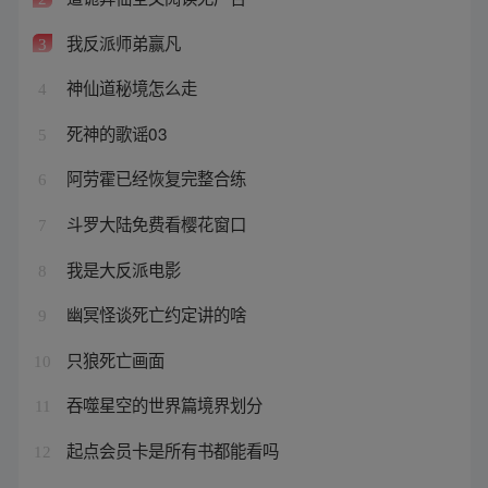
我反派师弟赢凡
3
神仙道秘境怎么走
4
死神的歌谣03
5
阿劳霍已经恢复完整合练
6
斗罗大陆免费看樱花窗口
7
我是大反派电影
8
幽冥怪谈死亡约定讲的啥
9
只狼死亡画面
10
吞噬星空的世界篇境界划分
11
起点会员卡是所有书都能看吗
12