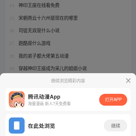
神印王座在线看免费
24
宋朝燕云十六州是现在的哪里
25
司徒无双是什么小说
26
跑酷是什么游戏
27
我的弟子都大佬第五动漫
28
穿越神印王座成为采儿的姐姐小说
29
冰雪神途打金版
继续浏览精彩内容
30
腾讯动漫App
打开APP
海量漫画 新人7天免费看
腾讯漫画
起点读书
QQ阅读
网站备案/许可证号：粤B2-20090059-5
在此处浏览
继续
Copyright©1998 - 2026 Tencent. All Rights Reserved