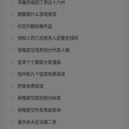
宋徽宗收回了燕云十六州
13
跑酷是什么游戏类型
14
约定约翰伯格作品
15
债权人死亡后债务人还要还钱吗
16
吞噬星空境界划分代表人物
17
徒弟个个都是大佬漫画
18
陆州和九个徒弟免费阅读
19
终章免费阅读
20
吞噬星空级别划分标准
21
吞噬星空所有等级寿命
22
我天命大反派第二季
23