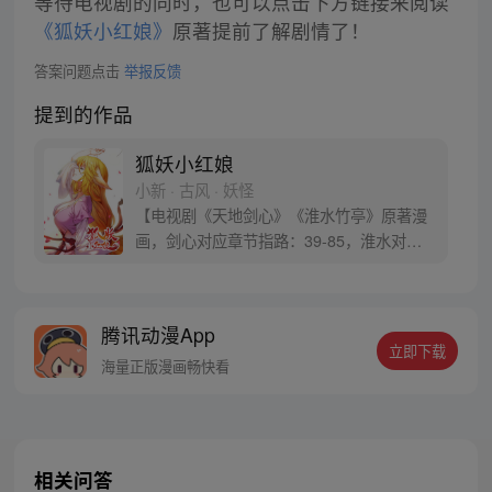
等待电视剧的同时，也可以点击下方链接来阅读
《狐妖小红娘》
原著提前了解剧情了！
答案问题点击
举报反馈
提到的作品
狐妖小红娘
小新 · 古风 · 妖怪
【电视剧《天地剑心》《淮水竹亭》原著漫
画，剑心对应章节指路：39-85，淮水对应
章节指路272-301】 迷糊萝莉小狐妖，正太
道士没节操。自古人妖生死恋，千载孽缘一
线牵。（每周周四更新。）
腾讯动漫App
立即下载
海量正版漫画畅快看
相关问答