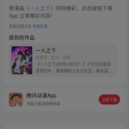
原漫画
《一人之下》
同样精彩，点击按钮下载
App 立享精彩内容！
答案问题点击
举报反馈
提到的作品
一人之下
米橙子 · 战斗 · 搞笑
【一人之下6定档1月2日！】大学生张楚岚
清明回乡，遭遇神秘少女冯宝宝。素未谋面
的冯宝宝却对张楚岚异常熟悉，并将其带去
自己打工的快递公司。为了帮冯宝宝寻找她
的身世，也为了查清自己与爷爷身上的秘
腾讯动漫App
密，张楚岚的生活被彻底颠覆，与冯宝宝一
立即下载
同踏上“异人”之旅。
海量正版漫画畅快看