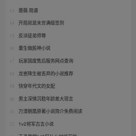
蔷薇 简谱
13
开局就是末世满级签到
14
反派徒弟师尊
15
重生做股神小说
16
玩家国度售后服务网点查询
17
龙崽降生被丢弃的小说推荐
18
快穿年代文的女配
19
男主深情沉稳年龄差大现言
20
万渣朝凰原著小说简介免费阅读
21
1v2将军古言小说
22