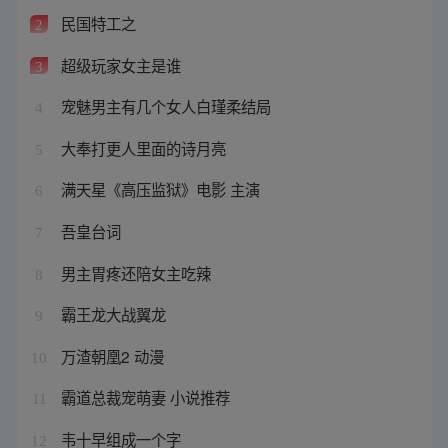
民国特工之
2
超级玩家女主是谁
3
宠魅男主有几个女人白瑾柔结局
4
大奉打更人里面的诗月亮
5
满天星《高压监狱》电影 主演
6
吾皇台词
7
男主胃疼还陪女主吃辣
8
霸王龙大战翼龙
9
万渣朝凰2 动漫
10
霸道总裁宠萌妻 小说推荐
11
韦十早组成一个字
12