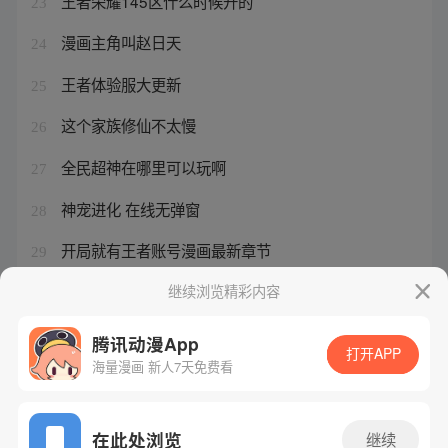
王者荣耀145区什么时候开的
23
漫画主角叫赵日天
24
王者体验服大更新
25
这个家族修仙不太慢
26
全民超神在哪里可以玩啊
27
神宠进化 在线无弹窗
28
开局就有王者账号漫画最新章节
29
重生之我为极恶贝利亚
继续浏览精彩内容
30
腾讯动漫App
打开APP
海量漫画 新人7天免费看
腾讯漫画
起点读书
QQ阅读
网站备案/许可证号：粤B2-20090059-5
在此处浏览
继续