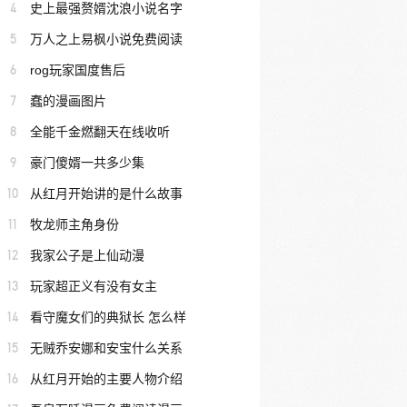
4
史上最强赘婿沈浪小说名字
5
万人之上易枫小说免费阅读
6
rog玩家国度售后
7
蠢的漫画图片
8
全能千金燃翻天在线收听
9
豪门傻婿一共多少集
10
从红月开始讲的是什么故事
11
牧龙师主角身份
12
我家公子是上仙动漫
13
玩家超正义有没有女主
14
看守魔女们的典狱长 怎么样
15
无贼乔安娜和安宝什么关系
16
从红月开始的主要人物介绍