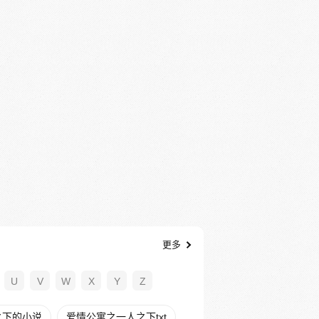
更多
U
V
W
X
Y
Z
之下的小说
爱情公寓之一人之下txt