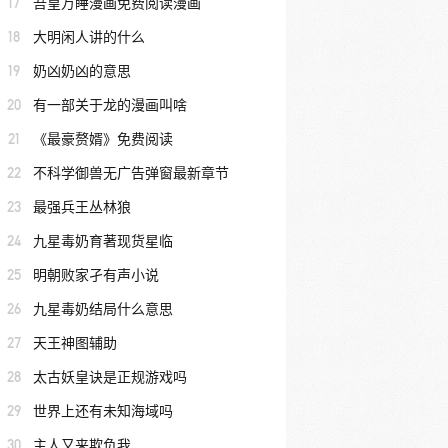
17
吾皇万睡漫画免费阅读漫画
18
大明闲人讲的什么
19
奶凶奶凶的意思
20
有一部关于龙的漫画叫啥
21
《最豪赘婿》免费阅读
22
不科学御兽无广告弹窗最新章节
23
最强兵王丛林狼
24
九星毒奶育著现货星临
25
明朝败家孑有声小说
26
九星毒奶结局什么意思
27
天王神图辅助
28
太古妖皇诀是正规游戏吗
29
世界上还有未知海域吗
30
主人又来欺负我