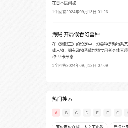
在日本民间被...
1个回答
2024年09月13日 01:26
海贼 开局误吞幻兽种
在《海贼王》的设定中，幻兽种是动物系恶
或人物，拥有动物系能增强食用者身体素质
种·尼卡形态...
1个回答
2024年09月12日 07:09
热门搜索
A
B
C
D
E
F
G
阿尔泰尔穿越一人之下小说
爱情公