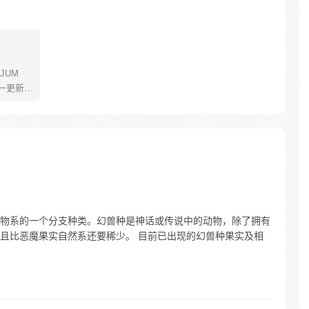
JUM
一更新。
年叫路
了橡皮
了一辈
飞为实
定而出
的伟大
物系的一个分支种类。幻兽种是神话或传说中的动物，除了拥有
且比恶魔果实自然系还要稀少。 目前已出现的幻兽种果实及相