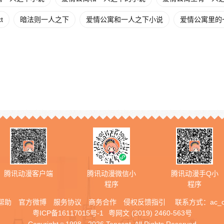
t
暗法则一人之下
爱情公寓和一人之下小说
爱情公寓里的
腾讯动漫客户端
腾讯动漫微信小
腾讯动漫手Q小
程序
程序
帮助
官方微博
服务协议
商务合作
侵权反馈指引
联系方式：
ac_
粤ICP备16117015号-1
粤网文 (2019) 2460-563号