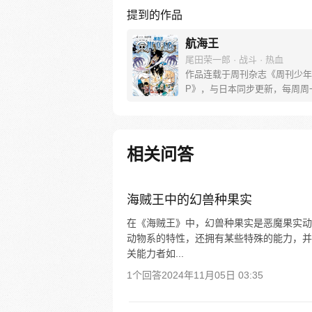
提到的作品
航海王
尾田荣一郎 · 战斗 · 热血
作品连载于周刊杂志《周刊少年
P》，与日本同步更新，每周周
[简介]有一个梦想成为海盗的少
飞，他因误食“恶魔果实”而成为
人，在获得超人能力的同时付出
子无法游泳的代价。十年后，路
相关问答
现与因救他而断臂的杰克斯的约
海，开始了以成为海盗王为目标
的冒险旅程！
海贼王中的幻兽种果实
在《海贼王》中，幻兽种果实是恶魔果实动
动物系的特性，还拥有某些特殊的能力，并
关能力者如...
1个回答
2024年11月05日 03:35