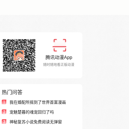
腾讯动漫App
随时随地看正版动漫
热门问答
1
我在婚配所摇到了世界首富漫画
2
宠魅楚暮的魂宠回归了吗
3
神秘复苏小说免费阅读无弹窗