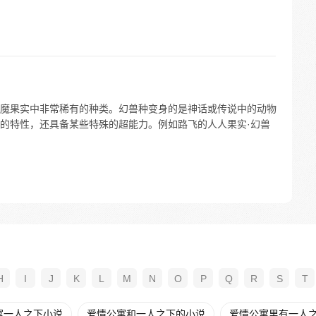
魔果实中非常稀有的种类。幻兽种变身的是神话或传说中的动物
的特性，还具备某些特殊的超能力。例如路飞的人人果实·幻兽
H
I
J
K
L
M
N
O
P
Q
R
S
T
寓一人之下小说
爱情公寓和一人之下的小说
爱情公寓里有一人