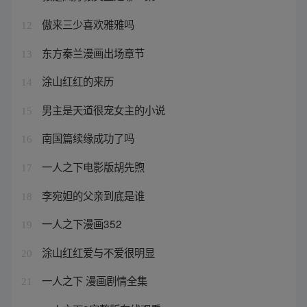
傲来三少喜欢雅雅吗
12
东方秦兰漫画出场章节
13
涂山红红的来历
14
男主是天道很宠女主的小说
15
南国篇续缘成功了吗
16
一人之下电影版胡先煦
17
李宛妲的父亲到底是谁
18
一人之下漫画352
19
涂山红红爱与不爱很明显
20
一人之下 漫画剧情全集
21