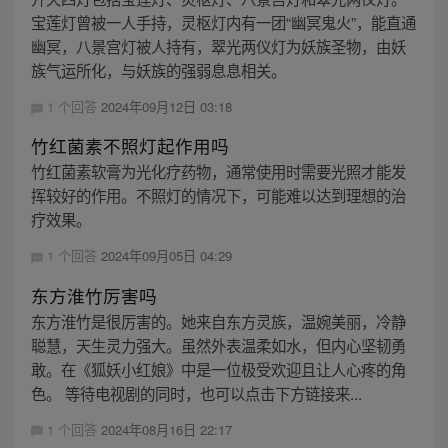
宝莲灯曾被一人手持，灵枢灯内有一团“幽冥鬼火”，能直通
幽冥，八景宫灯被人持有，翠光两仪灯为妖族圣物，由妖
族气运所化，与妖族的强弱息息相关。
1 个回答
2024年09月12日 03:18
竹红菌素不照灯起作用吗
竹红菌素软膏为光化疗药物，通常使用时需要光照才能发
挥较好的作用。不照灯的情况下，可能难以达到理想的治
疗效果。
1 个回答
2024年09月05日 04:29
东方淮竹厉害吗
东方淮竹是很厉害的。她来自东方灵族，温婉美丽，冷静
聪慧，天生灵力强大。虽然外表温柔如水，但内心坚韧勇
敢。在《狐妖小红娘》中是一位极受欢迎且让人心疼的角
色。 等待电视剧的同时，也可以点击下方链接来...
1 个回答
2024年08月16日 22:17