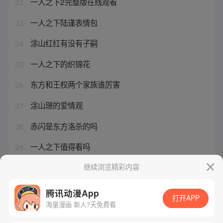
一人之下2完整版在线观看
22
一人之下陆谨表情包
23
涂山红红有没有子嗣
24
一人之下的织锦花
25
东方和王权两个家族谁厉害
26
涂山璟的爱情观
27
赤闪是东方洛杀的吗
28
一人之下值得看吗
29
一人之下之最强医术
继续浏览精彩内容
30
腾讯动漫App
打开APP
海量漫画 新人7天免费看
腾讯漫画
起点读书
QQ阅读