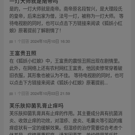
一灯大师就是南帝吗
是的，一灯大师就是南帝。南帝原名段智兴，是大理段氏
的皇帝，后来出家为僧，法号一灯，被称为一灯大师。 等
待电视剧的同时，也可以点击下方链接来阅读《狐妖小红
娘》原著提前了解剧情了！
1 个回答
2024年10月10日 16:30
王富贵丑照
在《狐妖小红娘》中，王富贵的震惊丑照出现在剧情里。
此外，在网络上还有农村网红王富贵，他因卖惨常穿着破
旧衣服，其形象也被认为不佳。 等待电视剧的同时，也可
以点击下方链接来阅读《狐妖小红娘》原著提前...
1 个回答
2024年10月03日 21:59
芙乐肤抑菌乳膏止痒吗
芙乐肤抑菌乳膏具有止痒的作用。其主要成分具有抗菌消
炎、收敛止痒的功效，对湿疹、皮炎、毛囊炎等引起的瘙
痒症状有一定的缓解效果。但湿疹的治疗需要综合考虑个
体差异、病情严重程度、诱发因素等，单纯使用芙乐肤