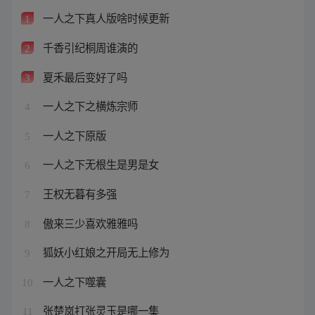
一人之下真人版啥时候更新
1
千香引纪桐周谁演的
2
夏禾最后变好了吗
3
一人之下之横炼宗师
4
一人之下原版
5
一人之下无根生是男是女
6
王权无暮有多强
7
傲来三少喜欢雅雅吗
8
狐妖小红娘之开局无上修为
9
一人之下噬囊
10
张楚岚打张灵玉是哪一集
11